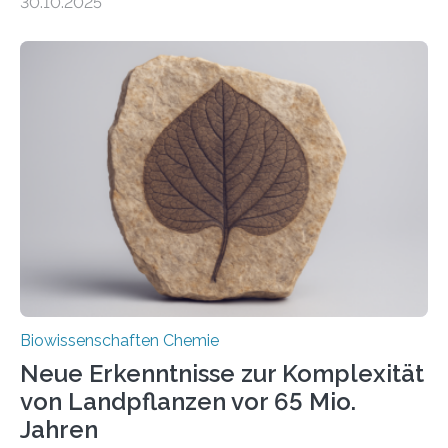
30.10.2025
erfüllen können, müssen zahlreiche Enzyme präzise in
ihr Inneres transportiert werden. Ein Forschungsteam
der Ruhr-Universität Bochum um Prof. Dr. Ralf Erdmann
und Dr. Ismaila Francis Yusuf hat nun einen bislang
unbekannten Qualitätskontrollmechanismus des
peroxisomalen Proteintransports in der Bäckerhefe
Saccharomyces cerevisiae entdeckt, der für die
Funktionsfähigkeit der Organellen entscheidend ist. Die
Studie wurde am 28. Oktober 2025 in der
Fachzeitschrift…
Biowissenschaften Chemie
Neue Erkenntnisse zur Komplexität
von Landpflanzen vor 65 Mio.
Jahren