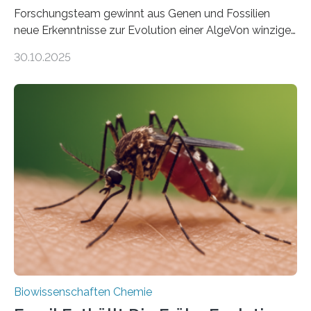
Forschungsteam gewinnt aus Genen und Fossilien
neue Erkenntnisse zur Evolution einer AlgeVon winzigen
Moosen über filigrane Farne bis zu riesigen Bäumen –
30.10.2025
Landpflanzen zählen zu den komplexesten
fotosynthetischen Organismen der Erde. Ihre
Geschichte beginnt jedoch eher unscheinbar: bei
Grünalgen, die vor Hunderten von Millionen Jahren
lebten. Unter den Vorfahren sticht eine Gruppe heraus,
die noch heute in der Natur vorkommt: die
Süßwasseralge Coleochaetophyceae. Einige Arten
dieser Gruppe bilden aus Zellfäden dichte Geflechte
mit scheibenförmiger Gestalt. Was auffällig ist: Die
nächsten…
Biowissenschaften Chemie