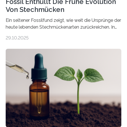
Fossil Enthüllt Die Frühe Evolution
Von Stechmücken
Ein seltener Fossilfund zeigt, wie weit die Ursprünge der
heute lebenden Stechmückenarten zurückreichen. In
99 Millionen Jahre altem Bernstein entdeckten LMU-
29.10.2025
Forschende die bisher älteste bekannte Stechmücken-
Larve. Das kreidezeitliche Fossil stammt aus der
Region Kachin in Myanmar und hat sich in
ausgezeichnetem Zustand erhalten. Es konnte als neue
Art einer neuen Gattung beschrieben werden und trägt
nun den Namen Cretosabethes primaevus. Dieser erste
fossile Nachweis einer Stechmückenlarve in Bernstein
stellt gleichzeitig den ersten Fossilfund einer
Mückenlarve aus dem Mesozoikum dar, denn…