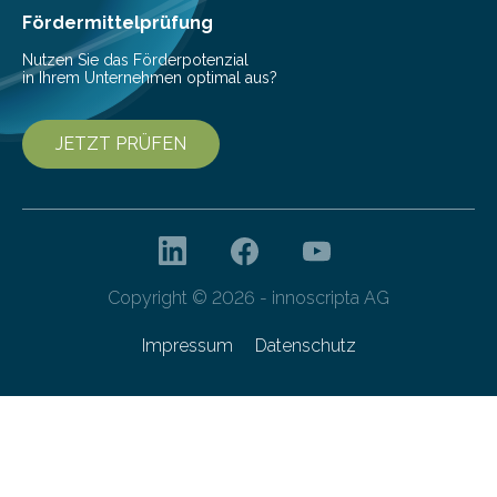
Gefahr erheblicher…
Fördermittelprüfung
Nutzen Sie das Förderpotenzial
in Ihrem Unternehmen optimal aus?
JETZT PRÜFEN
Copyright © 2026 - innoscripta AG
Impressum
Datenschutz