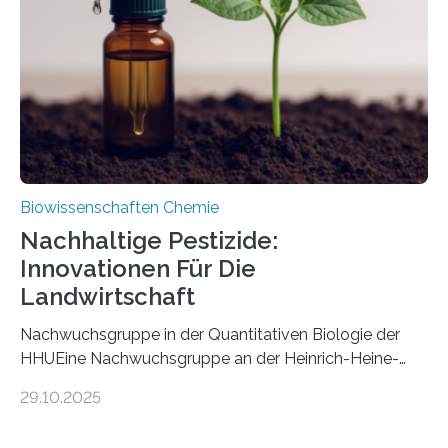
fossile Nachweis einer Stechmückenlarve in Bernstein
stellt gleichzeitig den ersten Fossilfund einer
Mückenlarve aus dem Mesozoikum dar, denn…
Biowissenschaften Chemie
Nachhaltige Pestizide:
Innovationen Für Die
Landwirtschaft
Nachwuchsgruppe in der Quantitativen Biologie der
HHUEine Nachwuchsgruppe an der Heinrich-Heine-
Universität Düsseldorf (HHU) wird in den kommenden
29.10.2025
fünf Jahren erforschen, wie Bakterien auf
biotechnologischem Weg ein ökologisch verträgliches