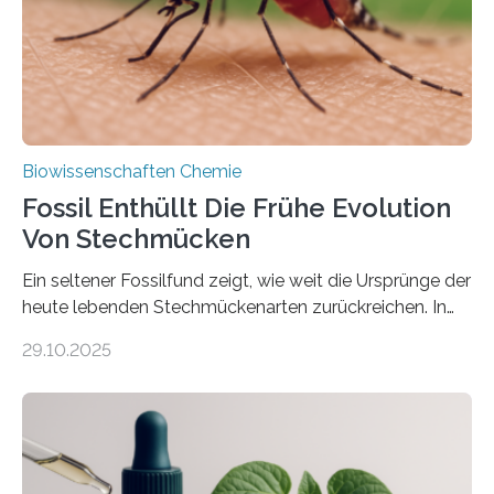
mit scheibenförmiger Gestalt. Was auffällig ist: Die
nächsten…
Biowissenschaften Chemie
Fossil Enthüllt Die Frühe Evolution
Von Stechmücken
Ein seltener Fossilfund zeigt, wie weit die Ursprünge der
heute lebenden Stechmückenarten zurückreichen. In
99 Millionen Jahre altem Bernstein entdeckten LMU-
29.10.2025
Forschende die bisher älteste bekannte Stechmücken-
Larve. Das kreidezeitliche Fossil stammt aus der
Region Kachin in Myanmar und hat sich in
ausgezeichnetem Zustand erhalten. Es konnte als neue
Art einer neuen Gattung beschrieben werden und trägt
nun den Namen Cretosabethes primaevus. Dieser erste