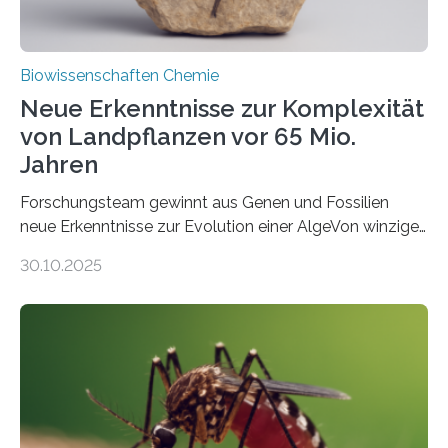
Biowissenschaften Chemie
Neue Erkenntnisse zur Komplexität
von Landpflanzen vor 65 Mio.
Jahren
Forschungsteam gewinnt aus Genen und Fossilien
neue Erkenntnisse zur Evolution einer AlgeVon winzigen
Moosen über filigrane Farne bis zu riesigen Bäumen –
30.10.2025
Landpflanzen zählen zu den komplexesten
fotosynthetischen Organismen der Erde. Ihre
Geschichte beginnt jedoch eher unscheinbar: bei
Grünalgen, die vor Hunderten von Millionen Jahren
lebten. Unter den Vorfahren sticht eine Gruppe heraus,
die noch heute in der Natur vorkommt: die
Süßwasseralge Coleochaetophyceae. Einige Arten
dieser Gruppe bilden aus Zellfäden dichte Geflechte