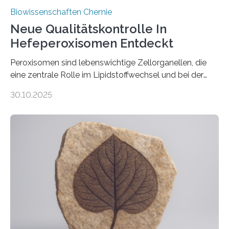
Biowissenschaften Chemie
Neue Qualitätskontrolle In
Hefeperoxisomen Entdeckt
Peroxisomen sind lebenswichtige Zellorganellen, die
eine zentrale Rolle im Lipidstoffwechsel und bei der
Entgiftung von Zellen spielen. Damit sie ihre Aufgaben
30.10.2025
erfüllen können, müssen zahlreiche Enzyme präzise in
ihr Inneres transportiert werden. Ein Forschungsteam
der Ruhr-Universität Bochum um Prof. Dr. Ralf Erdmann
und Dr. Ismaila Francis Yusuf hat nun einen bislang
unbekannten Qualitätskontrollmechanismus des
peroxisomalen Proteintransports in der Bäckerhefe
Saccharomyces cerevisiae entdeckt, der für die
Funktionsfähigkeit der Organellen entscheidend ist. Die
Studie wurde am 28. Oktober 2025 in der
Fachzeitschrift…