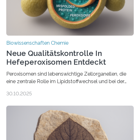
Biowissenschaften Chemie
Neue Qualitätskontrolle In
Hefeperoxisomen Entdeckt
Peroxisomen sind lebenswichtige Zellorganellen, die
eine zentrale Rolle im Lipidstoffwechsel und bei der
Entgiftung von Zellen spielen. Damit sie ihre Aufgaben
30.10.2025
erfüllen können, müssen zahlreiche Enzyme präzise in
ihr Inneres transportiert werden. Ein Forschungsteam
der Ruhr-Universität Bochum um Prof. Dr. Ralf Erdmann
und Dr. Ismaila Francis Yusuf hat nun einen bislang
unbekannten Qualitätskontrollmechanismus des
peroxisomalen Proteintransports in der Bäckerhefe