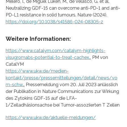
Melero, I., de Miguel Luken, M., de Velasco, G. et al.
Neutralizing GDF-15 can overcome anti-PD-1 and anti-
PD-L1 resistance in solid tumours. Nature (2024).
https://doi.org/10.1038/s41586-024-08305-z
Weitere Informationen:
https://www.catalym.com/catalym-highlights-
visugromabs-potential-to-treat-cachex…
PM von
CatalYM
https://www.ukw.de/medien-
kontakt/presse/pressemitteilungen/detail/news/vo
m-schw…
Pressemeldung vom 20. Juli 2023 anlässlich
der Publikation in Nature Communications zur Wirkung
des Zytokins GDF-15 auf die LFA-
1/Zelladhäsionsachse bei Tumor-assoziierten T Zellen
https://www.ukw.de/aktuelle-meldungen/