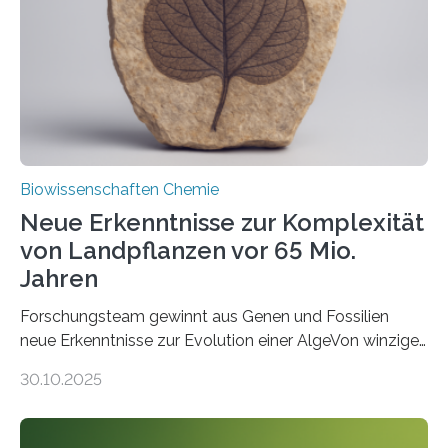
Saccharomyces cerevisiae entdeckt, der für die
Funktionsfähigkeit der Organellen entscheidend ist. Die
Studie wurde am 28. Oktober 2025 in der
Fachzeitschrift…
Biowissenschaften Chemie
Neue Erkenntnisse zur Komplexität
von Landpflanzen vor 65 Mio.
Jahren
Forschungsteam gewinnt aus Genen und Fossilien
neue Erkenntnisse zur Evolution einer AlgeVon winzigen
Moosen über filigrane Farne bis zu riesigen Bäumen –
30.10.2025
Landpflanzen zählen zu den komplexesten
fotosynthetischen Organismen der Erde. Ihre
Geschichte beginnt jedoch eher unscheinbar: bei