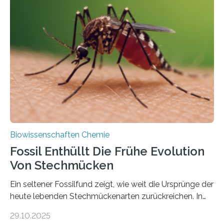
Grünalgen, die vor Hunderten von Millionen Jahren
lebten. Unter den Vorfahren sticht eine Gruppe heraus,
die noch heute in der Natur vorkommt: die
Süßwasseralge Coleochaetophyceae. Einige Arten
dieser Gruppe bilden aus Zellfäden dichte Geflechte
mit scheibenförmiger Gestalt. Was auffällig ist: Die
nächsten…
Biowissenschaften Chemie
Fossil Enthüllt Die Frühe Evolution
Von Stechmücken
Ein seltener Fossilfund zeigt, wie weit die Ursprünge der
heute lebenden Stechmückenarten zurückreichen. In
99 Millionen Jahre altem Bernstein entdeckten LMU-
29.10.2025
Forschende die bisher älteste bekannte Stechmücken-