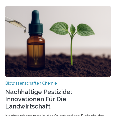
Larve. Das kreidezeitliche Fossil stammt aus der
Region Kachin in Myanmar und hat sich in
ausgezeichnetem Zustand erhalten. Es konnte als neue
Art einer neuen Gattung beschrieben werden und trägt
nun den Namen Cretosabethes primaevus. Dieser erste
fossile Nachweis einer Stechmückenlarve in Bernstein
stellt gleichzeitig den ersten Fossilfund einer
Mückenlarve aus dem Mesozoikum dar, denn…
Biowissenschaften Chemie
Nachhaltige Pestizide:
Innovationen Für Die
Landwirtschaft