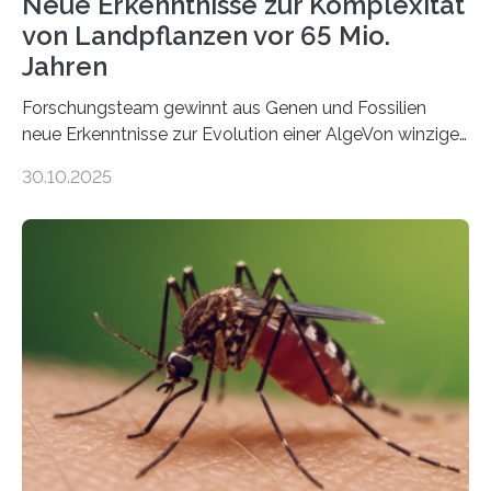
Neue Erkenntnisse zur Komplexität
von Landpflanzen vor 65 Mio.
Jahren
Forschungsteam gewinnt aus Genen und Fossilien
neue Erkenntnisse zur Evolution einer AlgeVon winzigen
Moosen über filigrane Farne bis zu riesigen Bäumen –
30.10.2025
Landpflanzen zählen zu den komplexesten
fotosynthetischen Organismen der Erde. Ihre
Geschichte beginnt jedoch eher unscheinbar: bei
Grünalgen, die vor Hunderten von Millionen Jahren
lebten. Unter den Vorfahren sticht eine Gruppe heraus,
die noch heute in der Natur vorkommt: die
Süßwasseralge Coleochaetophyceae. Einige Arten
dieser Gruppe bilden aus Zellfäden dichte Geflechte
mit scheibenförmiger Gestalt. Was auffällig ist: Die
nächsten…