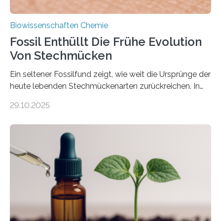
Biowissenschaften Chemie
Fossil Enthüllt Die Frühe Evolution
Von Stechmücken
Ein seltener Fossilfund zeigt, wie weit die Ursprünge der
heute lebenden Stechmückenarten zurückreichen. In
99 Millionen Jahre altem Bernstein entdeckten LMU-
29.10.2025
Forschende die bisher älteste bekannte Stechmücken-
Larve. Das kreidezeitliche Fossil stammt aus der
Region Kachin in Myanmar und hat sich in
ausgezeichnetem Zustand erhalten. Es konnte als neue
Art einer neuen Gattung beschrieben werden und trägt
nun den Namen Cretosabethes primaevus. Dieser erste
fossile Nachweis einer Stechmückenlarve in Bernstein
stellt gleichzeitig den ersten Fossilfund einer
Mückenlarve aus dem Mesozoikum dar, denn…