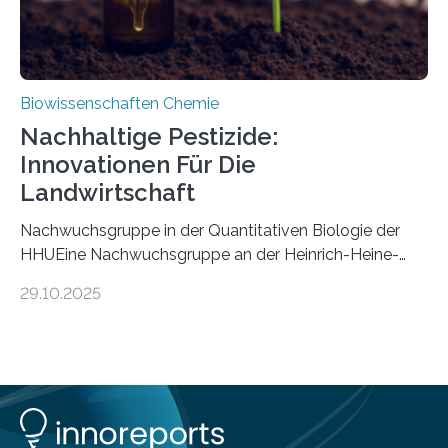
Biowissenschaften Chemie
Nachhaltige Pestizide:
Innovationen Für Die
Landwirtschaft
Nachwuchsgruppe in der Quantitativen Biologie der
HHUEine Nachwuchsgruppe an der Heinrich-Heine-
Universität Düsseldorf (HHU) wird in den kommenden
29.10.2025
fünf Jahren erforschen, wie Bakterien auf
biotechnologischem Weg ein ökologisch verträgliches
Pestizid erzeugen können. Der Wirkstoff stammt dabei
ursprünglich aus einer Pflanze, der Dalmatinischen
Insektenblume. Das Bundesministerium für Forschung,
Technologie und Raumfahrt (BMFTR) fördert das
Projekt im Rahmen der Nationalen