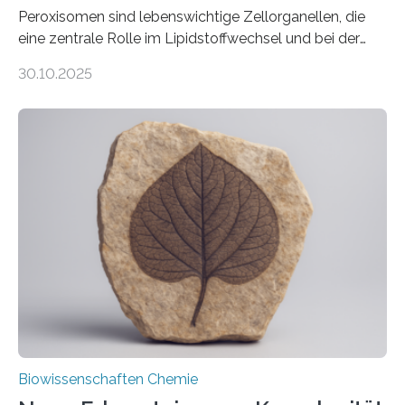
Peroxisomen sind lebenswichtige Zellorganellen, die
eine zentrale Rolle im Lipidstoffwechsel und bei der
Entgiftung von Zellen spielen. Damit sie ihre Aufgaben
30.10.2025
erfüllen können, müssen zahlreiche Enzyme präzise in
ihr Inneres transportiert werden. Ein Forschungsteam
der Ruhr-Universität Bochum um Prof. Dr. Ralf Erdmann
und Dr. Ismaila Francis Yusuf hat nun einen bislang
unbekannten Qualitätskontrollmechanismus des
peroxisomalen Proteintransports in der Bäckerhefe
Saccharomyces cerevisiae entdeckt, der für die
Funktionsfähigkeit der Organellen entscheidend ist. Die
Studie wurde am 28. Oktober 2025 in der
Fachzeitschrift…
Biowissenschaften Chemie