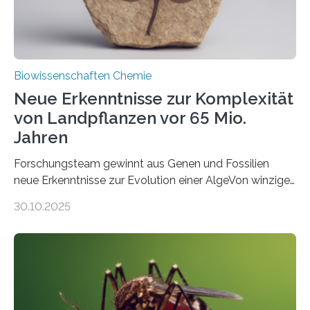
Biowissenschaften Chemie
Neue Erkenntnisse zur Komplexität
von Landpflanzen vor 65 Mio.
Jahren
Forschungsteam gewinnt aus Genen und Fossilien
neue Erkenntnisse zur Evolution einer AlgeVon winzigen
Moosen über filigrane Farne bis zu riesigen Bäumen –
30.10.2025
Landpflanzen zählen zu den komplexesten
fotosynthetischen Organismen der Erde. Ihre
Geschichte beginnt jedoch eher unscheinbar: bei
Grünalgen, die vor Hunderten von Millionen Jahren
lebten. Unter den Vorfahren sticht eine Gruppe heraus,
die noch heute in der Natur vorkommt: die