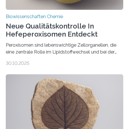
Biowissenschaften Chemie
Neue Qualitätskontrolle In
Hefeperoxisomen Entdeckt
Peroxisomen sind lebenswichtige Zellorganellen, die
eine zentrale Rolle im Lipidstoffwechsel und bei der
Entgiftung von Zellen spielen. Damit sie ihre Aufgaben
30.10.2025
erfüllen können, müssen zahlreiche Enzyme präzise in
ihr Inneres transportiert werden. Ein Forschungsteam
der Ruhr-Universität Bochum um Prof. Dr. Ralf Erdmann
und Dr. Ismaila Francis Yusuf hat nun einen bislang
unbekannten Qualitätskontrollmechanismus des
peroxisomalen Proteintransports in der Bäckerhefe
Saccharomyces cerevisiae entdeckt, der für die
Funktionsfähigkeit der Organellen entscheidend ist. Die
Studie wurde am 28. Oktober 2025 in der
Fachzeitschrift…