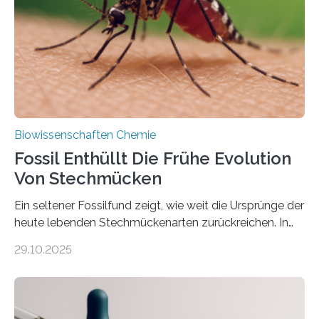
Süßwasseralge Coleochaetophyceae. Einige Arten
dieser Gruppe bilden aus Zellfäden dichte Geflechte
mit scheibenförmiger Gestalt. Was auffällig ist: Die
nächsten…
Biowissenschaften Chemie
Fossil Enthüllt Die Frühe Evolution
Von Stechmücken
Ein seltener Fossilfund zeigt, wie weit die Ursprünge der
heute lebenden Stechmückenarten zurückreichen. In
99 Millionen Jahre altem Bernstein entdeckten LMU-
29.10.2025
Forschende die bisher älteste bekannte Stechmücken-
Larve. Das kreidezeitliche Fossil stammt aus der
Region Kachin in Myanmar und hat sich in
ausgezeichnetem Zustand erhalten. Es konnte als neue