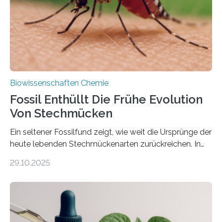
dieser Gruppe bilden aus Zellfäden dichte Geflechte
mit scheibenförmiger Gestalt. Was auffällig ist: Die
nächsten…
Biowissenschaften Chemie
Fossil Enthüllt Die Frühe Evolution
Von Stechmücken
Ein seltener Fossilfund zeigt, wie weit die Ursprünge der
heute lebenden Stechmückenarten zurückreichen. In
99 Millionen Jahre altem Bernstein entdeckten LMU-
29.10.2025
Forschende die bisher älteste bekannte Stechmücken-
Larve. Das kreidezeitliche Fossil stammt aus der
Region Kachin in Myanmar und hat sich in
ausgezeichnetem Zustand erhalten. Es konnte als neue
Art einer neuen Gattung beschrieben werden und trägt