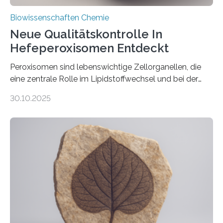
Biowissenschaften Chemie
Neue Qualitätskontrolle In
Hefeperoxisomen Entdeckt
Peroxisomen sind lebenswichtige Zellorganellen, die
eine zentrale Rolle im Lipidstoffwechsel und bei der
Entgiftung von Zellen spielen. Damit sie ihre Aufgaben
30.10.2025
erfüllen können, müssen zahlreiche Enzyme präzise in
ihr Inneres transportiert werden. Ein Forschungsteam
der Ruhr-Universität Bochum um Prof. Dr. Ralf Erdmann
und Dr. Ismaila Francis Yusuf hat nun einen bislang
unbekannten Qualitätskontrollmechanismus des
peroxisomalen Proteintransports in der Bäckerhefe
Saccharomyces cerevisiae entdeckt, der für die
Funktionsfähigkeit der Organellen entscheidend ist. Die
Studie wurde am 28. Oktober 2025 in der
Fachzeitschrift…