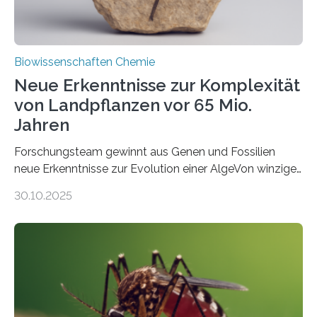
Biowissenschaften Chemie
Neue Erkenntnisse zur Komplexität
von Landpflanzen vor 65 Mio.
Jahren
Forschungsteam gewinnt aus Genen und Fossilien
neue Erkenntnisse zur Evolution einer AlgeVon winzigen
Moosen über filigrane Farne bis zu riesigen Bäumen –
30.10.2025
Landpflanzen zählen zu den komplexesten
fotosynthetischen Organismen der Erde. Ihre
Geschichte beginnt jedoch eher unscheinbar: bei
Grünalgen, die vor Hunderten von Millionen Jahren
lebten. Unter den Vorfahren sticht eine Gruppe heraus,
die noch heute in der Natur vorkommt: die
Süßwasseralge Coleochaetophyceae. Einige Arten