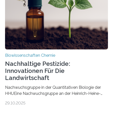
nun den Namen Cretosabethes primaevus. Dieser erste
fossile Nachweis einer Stechmückenlarve in Bernstein
stellt gleichzeitig den ersten Fossilfund einer
Mückenlarve aus dem Mesozoikum dar, denn…
Biowissenschaften Chemie
Nachhaltige Pestizide:
Innovationen Für Die
Landwirtschaft
Nachwuchsgruppe in der Quantitativen Biologie der
HHUEine Nachwuchsgruppe an der Heinrich-Heine-
Universität Düsseldorf (HHU) wird in den kommenden
29.10.2025
fünf Jahren erforschen, wie Bakterien auf
biotechnologischem Weg ein ökologisch verträgliches