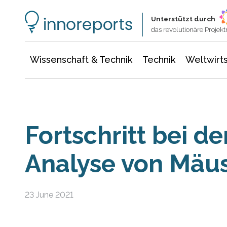
Wissenschaft & Technik
Informationstechnologie
Energie & Elektrotechnik
Unterstützt durch
das revolutionäre Proje
Wissenschaft & Technik
Technik
Weltwirts
Fortschritt bei d
Analyse von Mäu
23 June 2021