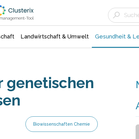
Landwirtschaft & Umwelt
Gesundheit &
Agrar- Forstwissenschaften
Biowissenschafte
Unternehmensmeldungen
Ökologie Umwelt- Naturschutz
ktmanagement-Tool
chaft
Landwirtschaft & Umwelt
Gesundheit & L
er genetischen
sen
Biowissenschaften Chemie