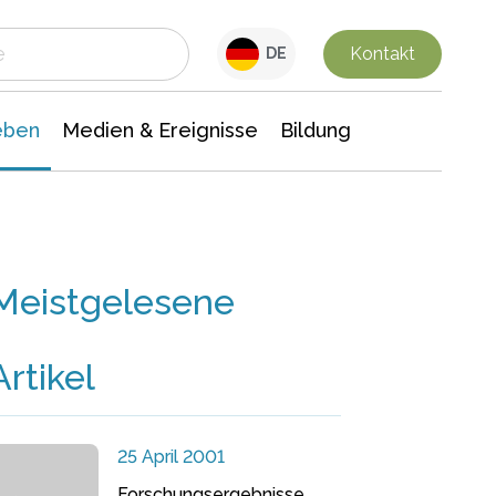
 Leben
Medien & Ereignisse
Interdisziplinäre Forschung
Veranstaltungsnachrichten
n Chemie
Gesellschaftswissenschaften
Kontakt
DE
eben
Medien & Ereignisse
Bildung
Meistgelesene
Artikel
25 April 2001
Forschungsergebnisse