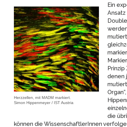
Ein exp
Ansatz 
Double
werden
mutiert
gleichz
markier
Markier
Prinzip
denen j
mutiert
Organ”,
Herzzellen, mit MADM markiert.
Hippenm
Simon Hippenmeyer / IST Austria
einzeln
die übr
können die WissenschaftlerInnen verfolgen