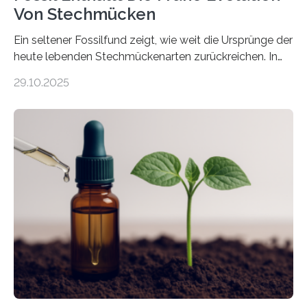
Von Stechmücken
Ein seltener Fossilfund zeigt, wie weit die Ursprünge der
heute lebenden Stechmückenarten zurückreichen. In
99 Millionen Jahre altem Bernstein entdeckten LMU-
29.10.2025
Forschende die bisher älteste bekannte Stechmücken-
Larve. Das kreidezeitliche Fossil stammt aus der
Region Kachin in Myanmar und hat sich in
ausgezeichnetem Zustand erhalten. Es konnte als neue
Art einer neuen Gattung beschrieben werden und trägt
nun den Namen Cretosabethes primaevus. Dieser erste
fossile Nachweis einer Stechmückenlarve in Bernstein
stellt gleichzeitig den ersten Fossilfund einer
Mückenlarve aus dem Mesozoikum dar, denn…