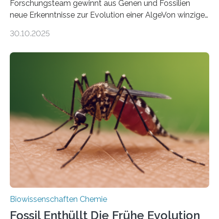
Forschungsteam gewinnt aus Genen und Fossilien
neue Erkenntnisse zur Evolution einer AlgeVon winzigen
Moosen über filigrane Farne bis zu riesigen Bäumen –
30.10.2025
Landpflanzen zählen zu den komplexesten
fotosynthetischen Organismen der Erde. Ihre
Geschichte beginnt jedoch eher unscheinbar: bei
Grünalgen, die vor Hunderten von Millionen Jahren
lebten. Unter den Vorfahren sticht eine Gruppe heraus,
die noch heute in der Natur vorkommt: die
Süßwasseralge Coleochaetophyceae. Einige Arten
dieser Gruppe bilden aus Zellfäden dichte Geflechte
mit scheibenförmiger Gestalt. Was auffällig ist: Die
nächsten…
Biowissenschaften Chemie
Fossil Enthüllt Die Frühe Evolution