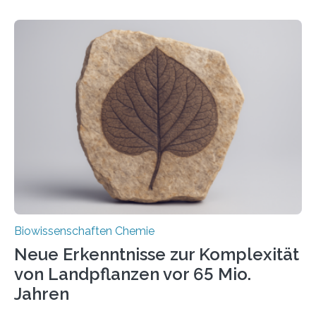
ihr Inneres transportiert werden. Ein Forschungsteam
der Ruhr-Universität Bochum um Prof. Dr. Ralf Erdmann
und Dr. Ismaila Francis Yusuf hat nun einen bislang
unbekannten Qualitätskontrollmechanismus des
peroxisomalen Proteintransports in der Bäckerhefe
Saccharomyces cerevisiae entdeckt, der für die
Funktionsfähigkeit der Organellen entscheidend ist. Die
Studie wurde am 28. Oktober 2025 in der
Fachzeitschrift…
Biowissenschaften Chemie
Neue Erkenntnisse zur Komplexität
von Landpflanzen vor 65 Mio.
Jahren