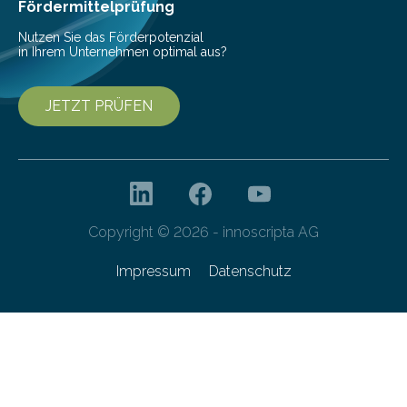
Gefahr erheblicher…
Fördermittelprüfung
Nutzen Sie das Förderpotenzial
in Ihrem Unternehmen optimal aus?
JETZT PRÜFEN
Copyright © 2026 - innoscripta AG
Impressum
Datenschutz