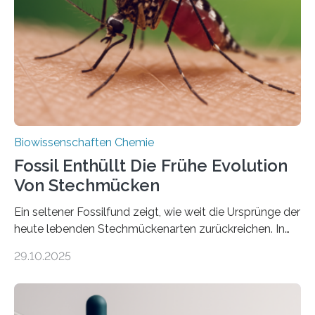
Süßwasseralge Coleochaetophyceae. Einige Arten
dieser Gruppe bilden aus Zellfäden dichte Geflechte
mit scheibenförmiger Gestalt. Was auffällig ist: Die
nächsten…
Biowissenschaften Chemie
Fossil Enthüllt Die Frühe Evolution
Von Stechmücken
Ein seltener Fossilfund zeigt, wie weit die Ursprünge der
heute lebenden Stechmückenarten zurückreichen. In
99 Millionen Jahre altem Bernstein entdeckten LMU-
29.10.2025
Forschende die bisher älteste bekannte Stechmücken-
Larve. Das kreidezeitliche Fossil stammt aus der
Region Kachin in Myanmar und hat sich in
ausgezeichnetem Zustand erhalten. Es konnte als neue