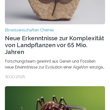
Fachzeitschrift…
Biowissenschaften Chemie
Neue Erkenntnisse zur Komplexität
von Landpflanzen vor 65 Mio.
Jahren
Forschungsteam gewinnt aus Genen und Fossilien
neue Erkenntnisse zur Evolution einer AlgeVon winzigen
Moosen über filigrane Farne bis zu riesigen Bäumen –
30.10.2025
Landpflanzen zählen zu den komplexesten
fotosynthetischen Organismen der Erde. Ihre
Geschichte beginnt jedoch eher unscheinbar: bei
Grünalgen, die vor Hunderten von Millionen Jahren
lebten. Unter den Vorfahren sticht eine Gruppe heraus,
die noch heute in der Natur vorkommt: die