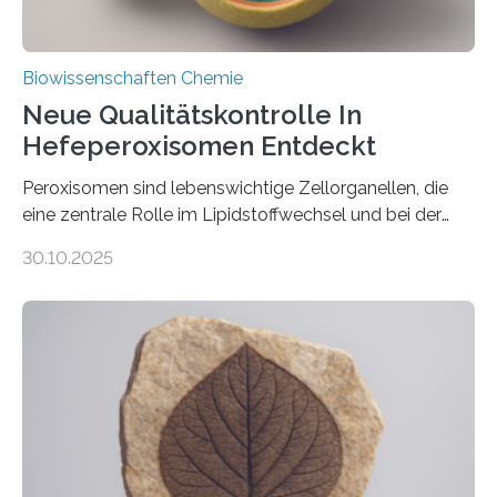
Biowissenschaften Chemie
Neue Qualitätskontrolle In
Hefeperoxisomen Entdeckt
Peroxisomen sind lebenswichtige Zellorganellen, die
eine zentrale Rolle im Lipidstoffwechsel und bei der
Entgiftung von Zellen spielen. Damit sie ihre Aufgaben
30.10.2025
erfüllen können, müssen zahlreiche Enzyme präzise in
ihr Inneres transportiert werden. Ein Forschungsteam
der Ruhr-Universität Bochum um Prof. Dr. Ralf Erdmann
und Dr. Ismaila Francis Yusuf hat nun einen bislang
unbekannten Qualitätskontrollmechanismus des
peroxisomalen Proteintransports in der Bäckerhefe
Saccharomyces cerevisiae entdeckt, der für die
Funktionsfähigkeit der Organellen entscheidend ist. Die
Studie wurde am 28. Oktober 2025 in der