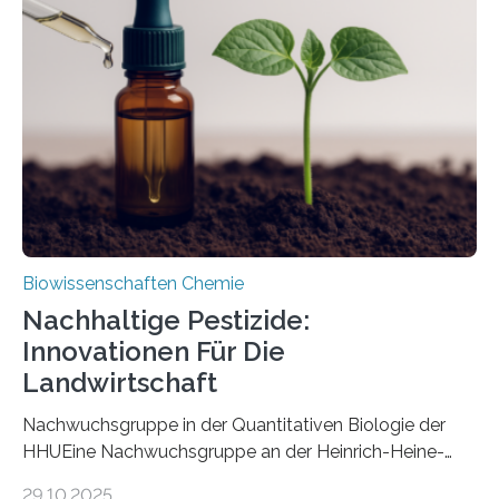
Art einer neuen Gattung beschrieben werden und trägt
nun den Namen Cretosabethes primaevus. Dieser erste
fossile Nachweis einer Stechmückenlarve in Bernstein
stellt gleichzeitig den ersten Fossilfund einer
Mückenlarve aus dem Mesozoikum dar, denn…
Biowissenschaften Chemie
Nachhaltige Pestizide:
Innovationen Für Die
Landwirtschaft
Nachwuchsgruppe in der Quantitativen Biologie der
HHUEine Nachwuchsgruppe an der Heinrich-Heine-
Universität Düsseldorf (HHU) wird in den kommenden
29.10.2025