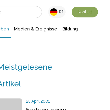
 Leben
Medien & Ereignisse
Interdisziplinäre Forschung
Veranstaltungsnachrichten
n Chemie
Gesellschaftswissenschaften
Kontakt
DE
eben
Medien & Ereignisse
Bildung
Meistgelesene
Artikel
25 April 2001
Forschungsergebnisse