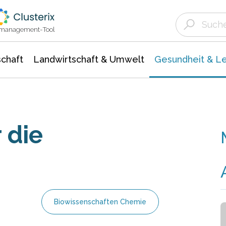
Landwirtschaft & Umwelt
Gesundheit &
Agrar- Forstwissenschaften
Biowissenschafte
Unternehmensmeldungen
Ökologie Umwelt- Naturschutz
ktmanagement-Tool
chaft
Landwirtschaft & Umwelt
Gesundheit & L
 die
Biowissenschaften Chemie