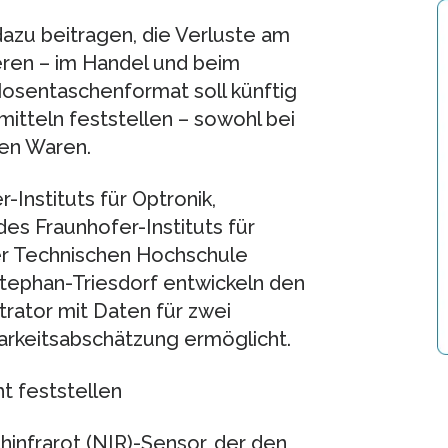
dazu beitragen, die Verluste am
ren – im Handel und beim
Hosentaschenformat soll künftig
itteln feststellen – sowohl bei
ten Waren.
Instituts für Optronik,
es Fraunhofer-Instituts für
er Technischen Hochschule
ephan-Triesdorf entwickeln den
rator mit Daten für zwei
arkeitsabschätzung ermöglicht.
ht feststellen
hinfrarot (NIR)-Sensor, der den