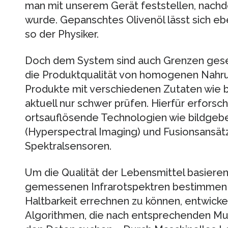
man mit unserem Gerät feststellen, nach
wurde. Gepanschtes Olivenöl lässt sich eben
so der Physiker.
Doch dem System sind auch Grenzen geset
die Produktqualität von homogenen Nahr
Produkte mit verschiedenen Zutaten wie be
aktuell nur schwer prüfen. Hierfür erforsc
ortsauflösende Technologien wie bildgeb
(Hyperspectral Imaging) und Fusionsansätz
Spektralsensoren.
Um die Qualität der Lebensmittel basiere
gemessenen Infrarotspektren bestimmen 
Haltbarkeit errechnen zu können, entwicke
Algorithmen, die nach entsprechenden Mu