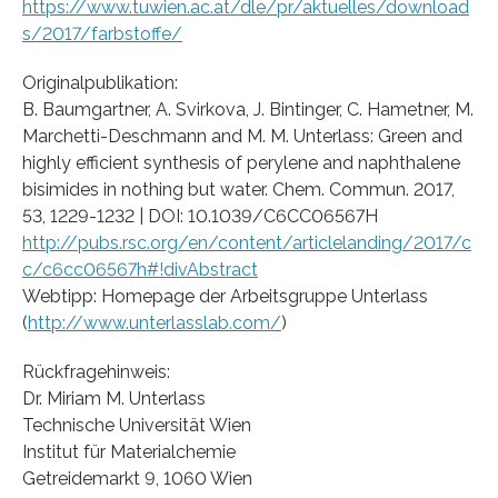
https://www.tuwien.ac.at/dle/pr/aktuelles/download
s/2017/farbstoffe/
Originalpublikation:
B. Baumgartner, A. Svirkova, J. Bintinger, C. Hametner, M.
Marchetti-Deschmann and M. M. Unterlass: Green and
highly efficient synthesis of perylene and naphthalene
bisimides in nothing but water. Chem. Commun. 2017,
53, 1229-1232 | DOI: 10.1039/C6CC06567H
http://pubs.rsc.org/en/content/articlelanding/2017/c
c/c6cc06567h#!divAbstract
Webtipp: Homepage der Arbeitsgruppe Unterlass
(
http://www.unterlasslab.com/
)
Rückfragehinweis:
Dr. Miriam M. Unterlass
Technische Universität Wien
Institut für Materialchemie
Getreidemarkt 9, 1060 Wien