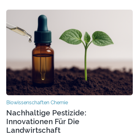
Forschende die bisher älteste bekannte Stechmücken-
Larve. Das kreidezeitliche Fossil stammt aus der
Region Kachin in Myanmar und hat sich in
ausgezeichnetem Zustand erhalten. Es konnte als neue
Art einer neuen Gattung beschrieben werden und trägt
nun den Namen Cretosabethes primaevus. Dieser erste
fossile Nachweis einer Stechmückenlarve in Bernstein
stellt gleichzeitig den ersten Fossilfund einer
Mückenlarve aus dem Mesozoikum dar, denn…
Biowissenschaften Chemie
Nachhaltige Pestizide:
Innovationen Für Die
Landwirtschaft