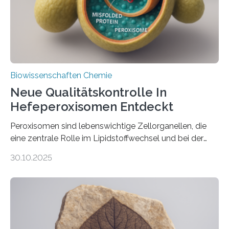
Biowissenschaften Chemie
Neue Qualitätskontrolle In
Hefeperoxisomen Entdeckt
Peroxisomen sind lebenswichtige Zellorganellen, die
eine zentrale Rolle im Lipidstoffwechsel und bei der
Entgiftung von Zellen spielen. Damit sie ihre Aufgaben
30.10.2025
erfüllen können, müssen zahlreiche Enzyme präzise in
ihr Inneres transportiert werden. Ein Forschungsteam
der Ruhr-Universität Bochum um Prof. Dr. Ralf Erdmann
und Dr. Ismaila Francis Yusuf hat nun einen bislang
unbekannten Qualitätskontrollmechanismus des
peroxisomalen Proteintransports in der Bäckerhefe