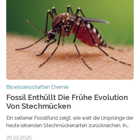
Grünalgen, die vor Hunderten von Millionen Jahren
lebten. Unter den Vorfahren sticht eine Gruppe heraus,
die noch heute in der Natur vorkommt: die
Süßwasseralge Coleochaetophyceae. Einige Arten
dieser Gruppe bilden aus Zellfäden dichte Geflechte
mit scheibenförmiger Gestalt. Was auffällig ist: Die
nächsten…
Biowissenschaften Chemie
Fossil Enthüllt Die Frühe Evolution
Von Stechmücken
Ein seltener Fossilfund zeigt, wie weit die Ursprünge der
heute lebenden Stechmückenarten zurückreichen. In
99 Millionen Jahre altem Bernstein entdeckten LMU-
29.10.2025