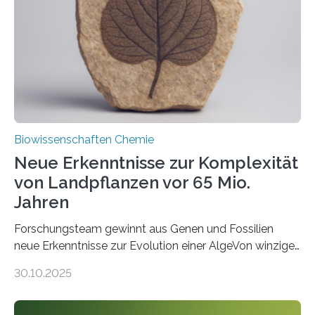
Saccharomyces cerevisiae entdeckt, der für die
Funktionsfähigkeit der Organellen entscheidend ist. Die
Studie wurde am 28. Oktober 2025 in der
Fachzeitschrift…
Biowissenschaften Chemie
Neue Erkenntnisse zur Komplexität
von Landpflanzen vor 65 Mio.
Jahren
Forschungsteam gewinnt aus Genen und Fossilien
neue Erkenntnisse zur Evolution einer AlgeVon winzigen
Moosen über filigrane Farne bis zu riesigen Bäumen –
30.10.2025
Landpflanzen zählen zu den komplexesten
fotosynthetischen Organismen der Erde. Ihre
Geschichte beginnt jedoch eher unscheinbar: bei