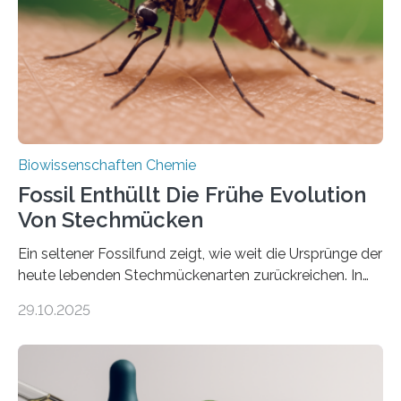
dieser Gruppe bilden aus Zellfäden dichte Geflechte
mit scheibenförmiger Gestalt. Was auffällig ist: Die
nächsten…
Biowissenschaften Chemie
Fossil Enthüllt Die Frühe Evolution
Von Stechmücken
Ein seltener Fossilfund zeigt, wie weit die Ursprünge der
heute lebenden Stechmückenarten zurückreichen. In
99 Millionen Jahre altem Bernstein entdeckten LMU-
29.10.2025
Forschende die bisher älteste bekannte Stechmücken-
Larve. Das kreidezeitliche Fossil stammt aus der
Region Kachin in Myanmar und hat sich in
ausgezeichnetem Zustand erhalten. Es konnte als neue