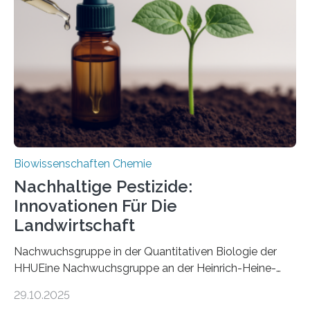
Art einer neuen Gattung beschrieben werden und trägt
nun den Namen Cretosabethes primaevus. Dieser erste
fossile Nachweis einer Stechmückenlarve in Bernstein
stellt gleichzeitig den ersten Fossilfund einer
Mückenlarve aus dem Mesozoikum dar, denn…
Biowissenschaften Chemie
Nachhaltige Pestizide:
Innovationen Für Die
Landwirtschaft
Nachwuchsgruppe in der Quantitativen Biologie der
HHUEine Nachwuchsgruppe an der Heinrich-Heine-
Universität Düsseldorf (HHU) wird in den kommenden
29.10.2025
fünf Jahren erforschen, wie Bakterien auf