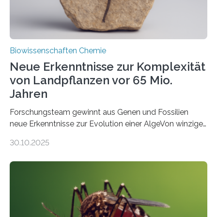
Biowissenschaften Chemie
Neue Erkenntnisse zur Komplexität
von Landpflanzen vor 65 Mio.
Jahren
Forschungsteam gewinnt aus Genen und Fossilien
neue Erkenntnisse zur Evolution einer AlgeVon winzigen
Moosen über filigrane Farne bis zu riesigen Bäumen –
30.10.2025
Landpflanzen zählen zu den komplexesten
fotosynthetischen Organismen der Erde. Ihre
Geschichte beginnt jedoch eher unscheinbar: bei
Grünalgen, die vor Hunderten von Millionen Jahren
lebten. Unter den Vorfahren sticht eine Gruppe heraus,
die noch heute in der Natur vorkommt: die
Süßwasseralge Coleochaetophyceae. Einige Arten