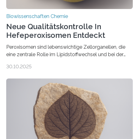
Biowissenschaften Chemie
Neue Qualitätskontrolle In
Hefeperoxisomen Entdeckt
Peroxisomen sind lebenswichtige Zellorganellen, die
eine zentrale Rolle im Lipidstoffwechsel und bei der
Entgiftung von Zellen spielen. Damit sie ihre Aufgaben
30.10.2025
erfüllen können, müssen zahlreiche Enzyme präzise in
ihr Inneres transportiert werden. Ein Forschungsteam
der Ruhr-Universität Bochum um Prof. Dr. Ralf Erdmann
und Dr. Ismaila Francis Yusuf hat nun einen bislang
unbekannten Qualitätskontrollmechanismus des
peroxisomalen Proteintransports in der Bäckerhefe
Saccharomyces cerevisiae entdeckt, der für die
Funktionsfähigkeit der Organellen entscheidend ist. Die
Studie wurde am 28. Oktober 2025 in der
Fachzeitschrift…