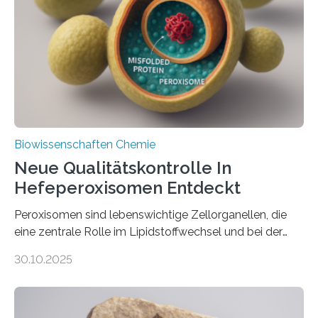
Biowissenschaften Chemie
Neue Qualitätskontrolle In
Hefeperoxisomen Entdeckt
Peroxisomen sind lebenswichtige Zellorganellen, die
eine zentrale Rolle im Lipidstoffwechsel und bei der
Entgiftung von Zellen spielen. Damit sie ihre Aufgaben
30.10.2025
erfüllen können, müssen zahlreiche Enzyme präzise in
ihr Inneres transportiert werden. Ein Forschungsteam
der Ruhr-Universität Bochum um Prof. Dr. Ralf Erdmann
und Dr. Ismaila Francis Yusuf hat nun einen bislang