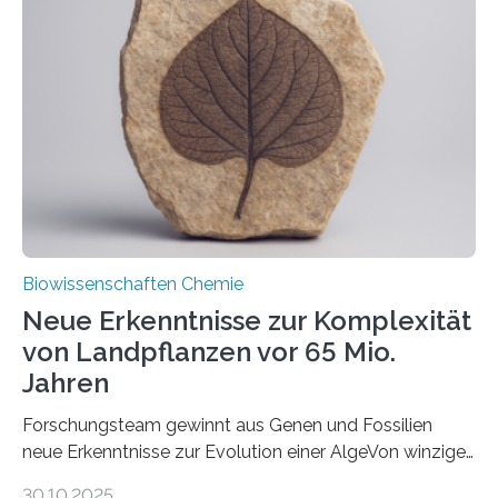
unbekannten Qualitätskontrollmechanismus des
peroxisomalen Proteintransports in der Bäckerhefe
Saccharomyces cerevisiae entdeckt, der für die
Funktionsfähigkeit der Organellen entscheidend ist. Die
Studie wurde am 28. Oktober 2025 in der
Fachzeitschrift…
Biowissenschaften Chemie
Neue Erkenntnisse zur Komplexität
von Landpflanzen vor 65 Mio.
Jahren
Forschungsteam gewinnt aus Genen und Fossilien
neue Erkenntnisse zur Evolution einer AlgeVon winzigen
Moosen über filigrane Farne bis zu riesigen Bäumen –
30.10.2025