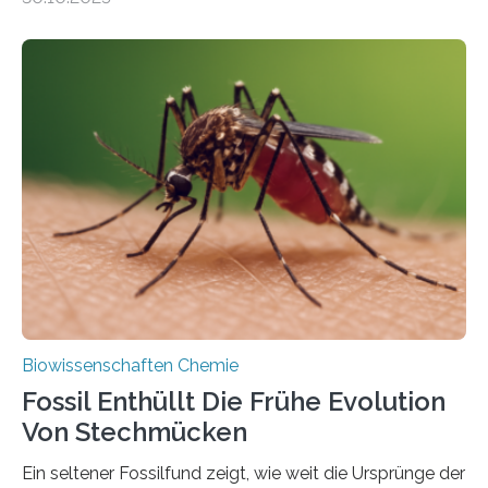
Landpflanzen zählen zu den komplexesten
fotosynthetischen Organismen der Erde. Ihre
Geschichte beginnt jedoch eher unscheinbar: bei
Grünalgen, die vor Hunderten von Millionen Jahren
lebten. Unter den Vorfahren sticht eine Gruppe heraus,
die noch heute in der Natur vorkommt: die
Süßwasseralge Coleochaetophyceae. Einige Arten
dieser Gruppe bilden aus Zellfäden dichte Geflechte
mit scheibenförmiger Gestalt. Was auffällig ist: Die
nächsten…
Biowissenschaften Chemie
Fossil Enthüllt Die Frühe Evolution
Von Stechmücken
Ein seltener Fossilfund zeigt, wie weit die Ursprünge der