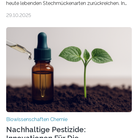
heute lebenden Stechmückenarten zurückreichen. In
99 Millionen Jahre altem Bernstein entdeckten LMU-
29.10.2025
Forschende die bisher älteste bekannte Stechmücken-
Larve. Das kreidezeitliche Fossil stammt aus der
Region Kachin in Myanmar und hat sich in
ausgezeichnetem Zustand erhalten. Es konnte als neue
Art einer neuen Gattung beschrieben werden und trägt
nun den Namen Cretosabethes primaevus. Dieser erste
fossile Nachweis einer Stechmückenlarve in Bernstein
stellt gleichzeitig den ersten Fossilfund einer
Mückenlarve aus dem Mesozoikum dar, denn…
Biowissenschaften Chemie
Nachhaltige Pestizide: