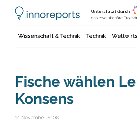
Wissenschaft & Technik
Informationstechnologie
Energie & Elektrotechnik
Unterstützt durch
das revolutionäre Proje
Wissenschaft & Technik
Technik
Weltwirts
Fische wählen Lei
Konsens
14 November 2008