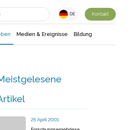
 Leben
Medien & Ereignisse
Interdisziplinäre Forschung
Veranstaltungsnachrichten
n Chemie
Gesellschaftswissenschaften
Kontakt
DE
eben
Medien & Ereignisse
Bildung
Meistgelesene
Artikel
25 April 2001
Forschungsergebnisse