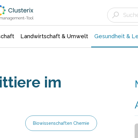
Landwirtschaft & Umwelt
Gesundheit &
Agrar- Forstwissenschaften
Biowissenschafte
Unternehmensmeldungen
Ökologie Umwelt- Naturschutz
ktmanagement-Tool
chaft
Landwirtschaft & Umwelt
Gesundheit & L
ttiere im
Biowissenschaften Chemie