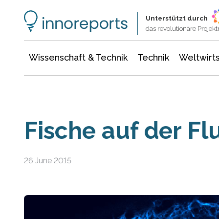
Wissenschaft & Technik
Informationstechnologie
Energie & Elektrotechnik
Unterstützt durch
das revolutionäre Proje
Wissenschaft & Technik
Technik
Weltwirts
Fische auf der Fl
26 June 2015