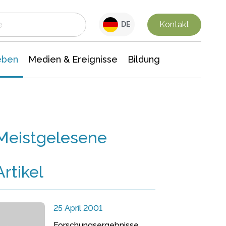
 Leben
Medien & Ereignisse
Interdisziplinäre Forschung
Veranstaltungsnachrichten
n Chemie
Gesellschaftswissenschaften
Kontakt
DE
eben
Medien & Ereignisse
Bildung
Meistgelesene
Artikel
25 April 2001
Forschungsergebnisse