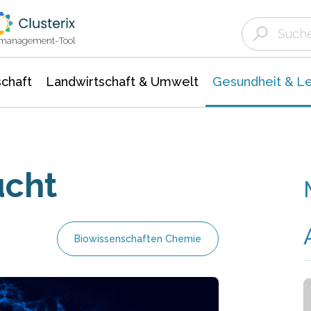
Landwirtschaft & Umwelt
Gesundheit &
Agrar- Forstwissenschaften
Biowissenschafte
Unternehmensmeldungen
Ökologie Umwelt- Naturschutz
ktmanagement-Tool
chaft
Landwirtschaft & Umwelt
Gesundheit & L
ucht
Biowissenschaften Chemie