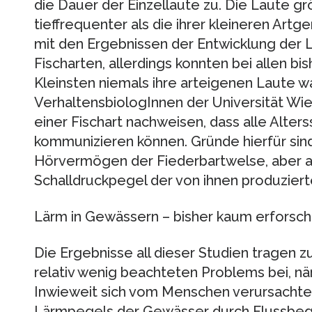
die Dauer der Einzellaute zu. Die Laute gr
tieffrequenter als die ihrer kleineren Artg
mit den Ergebnissen der Entwicklung der 
Fischarten, allerdings konnten bei allen bi
Kleinsten niemals ihre arteigenen Laute 
VerhaltensbiologInnen der Universität Wie
einer Fischart nachweisen, dass alle Alter
kommunizieren können. Gründe hierfür sind
Hörvermögen der Fiederbartwelse, aber au
Schalldruckpegel der von ihnen produziert
Lärm in Gewässern – bisher kaum erforsch
Die Ergebnisse all dieser Studien tragen z
relativ wenig beachteten Problems bei, n
Inwieweit sich vom Menschen verursachter
Lärmpegels der Gewässer durch Flussbegra