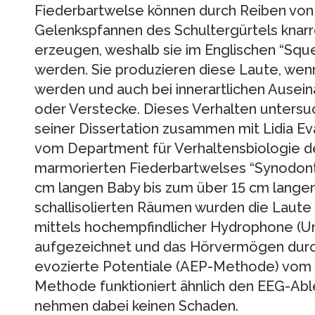
Fiederbartwelse können durch Reiben von 
Gelenkspfannen des Schultergürtels knar
erzeugen, weshalb sie im Englischen “Squ
werden. Sie produzieren diese Laute, wen
werden und auch bei innerartlichen Ause
oder Verstecke. Dieses Verhalten unters
seiner Dissertation zusammen mit Lidia Ev
vom Department für Verhaltensbiologie de
marmorierten Fiederbartwelses “Synodont
cm langen Baby bis zum über 15 cm lange
schallisolierten Räumen wurden die Laute 
mittels hochempfindlicher Hydrophone (U
aufgezeichnet und das Hörvermögen durch
evozierte Potentiale (AEP-Methode) vom
Methode funktioniert ähnlich den EEG-Abl
nehmen dabei keinen Schaden.