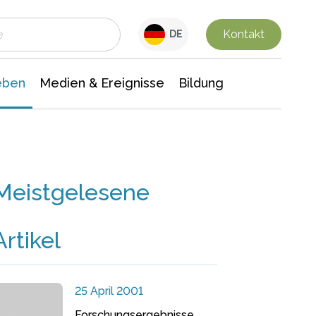
 Leben
Medien & Ereignisse
Interdisziplinäre Forschung
Veranstaltungsnachrichten
n Chemie
Gesellschaftswissenschaften
Kontakt
DE
eben
Medien & Ereignisse
Bildung
Meistgelesene
Artikel
25 April 2001
Forschungsergebnisse