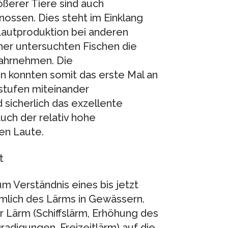
ößerer Tiere sind auch
enossen. Dies steht im Einklang
Lautproduktion bei anderen
sher untersuchten Fischen die
wahrnehmen. Die
n konnten somit das erste Mal an
sstufen miteinander
 sicherlich das exzellente
ch der relativ hohe
en Laute.
t
um Verständnis eines bis jetzt
ämlich des Lärms in Gewässern.
 Lärm (Schiffslärm, Erhöhung des
digungen, Freizeitlärm) auf die