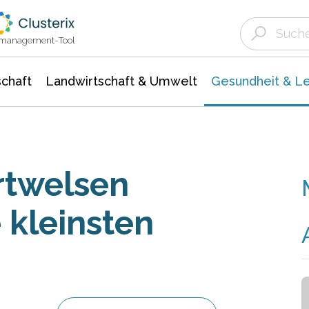
Landwirtschaft & Umwelt
Gesundheit &
Agrar- Forstwissenschaften
Biowissenschafte
Unternehmensmeldungen
Ökologie Umwelt- Naturschutz
ktmanagement-Tool
chaft
Landwirtschaft & Umwelt
Gesundheit & L
rtwelsen
 kleinsten