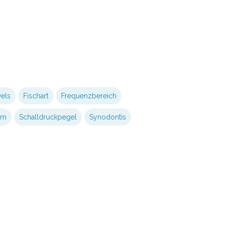
wels
Fischart
Frequenzbereich
rm
Schalldruckpegel
Synodontis