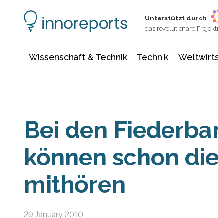
Wissenschaft & Technik
Informationstechnologie
Energie & Elektrotechnik
Unterstützt durch
das revolutionäre Proje
Wissenschaft & Technik
Technik
Weltwirts
Bei den Fiederba
können schon die
mithören
29 January 2010