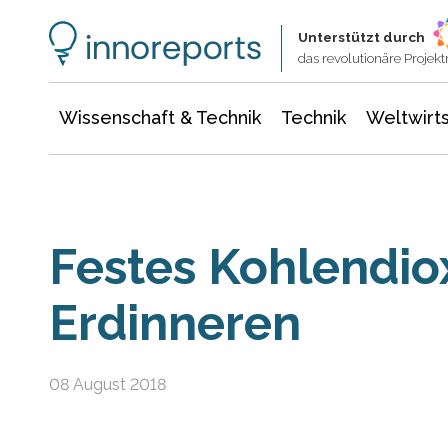
Wissenschaft & Technik
Informationstechnologie
Energie & Elektrotechnik
Unterstützt durch
das revolutionäre Proje
Wissenschaft & Technik
Technik
Weltwirts
Festes Kohlendiox
Erdinneren
08 August 2018