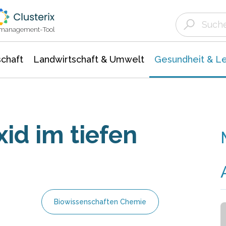
Landwirtschaft & Umwelt
Gesundheit &
Agrar- Forstwissenschaften
Biowissenschafte
Unternehmensmeldungen
Ökologie Umwelt- Naturschutz
ktmanagement-Tool
chaft
Landwirtschaft & Umwelt
Gesundheit & L
id im tiefen
Biowissenschaften Chemie