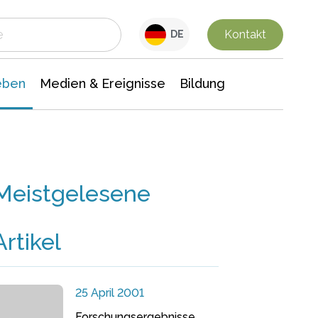
 Leben
Medien & Ereignisse
Interdisziplinäre Forschung
Veranstaltungsnachrichten
n Chemie
Gesellschaftswissenschaften
Kontakt
DE
eben
Medien & Ereignisse
Bildung
Meistgelesene
Artikel
25 April 2001
Forschungsergebnisse