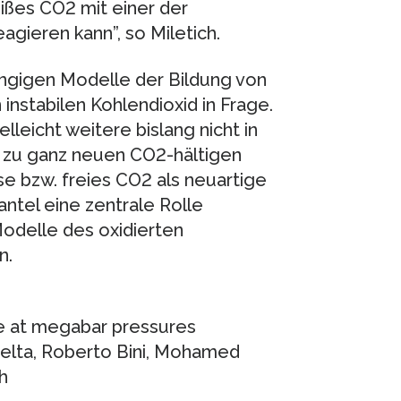
eißes CO2 mit einer der
ieren kann”, so Miletich.
ängigen Modelle der Bildung von
nstabilen Kohlendioxid in Frage.
elleicht weitere bislang nicht in
zu ganz neuen CO2-hältigen
e bzw. freies CO2 als neuartige
ntel eine zentrale Rolle
delle des oxidierten
n.
le at megabar pressures
celta, Roberto Bini, Mohamed
h