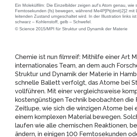
Ein Molekülfilm: Die Einzelbilder zeigen auf’s Atom genau, wie
Femtosekunden (fs) bewegen, während Me4P[Pt(dmit)2]2 mit Las
leitenden Zustand umgeschaltet wird. In der Illustration links ist
schwarz – Kohlenstoff, gelb – Schwefel.
© Science 2015/MPI für Struktur und Dynamik der Materie
Chemie ist nun filmreif: Mithilfe einer Art
internationales Team, an dem auch Forsche
Struktur und Dynamik der Materie in Hambu
schnelle Ballett verfolgt, das Atome bei 
vollführen. Mit einer vergleichsweise komp
kostengünstigen Technik beobachten die Fo
Zeitlupe, wie sich die winzigen Atome be
einem komplexen Material bewegen. Solc
laufen wie alle chemischen Reaktionen, be
ändern, in einigen 100 Femtosekunden ode