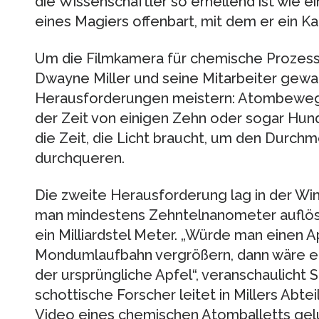
die Wissenschaftler so erhellend ist wie ei
eines Magiers offenbart, mit dem er ein K
Um die Filmkamera für chemische Prozess
Dwayne Miller und seine Mitarbeiter gewa
Herausforderungen meistern: Atombewegu
der Zeit von einigen Zehn oder sogar Hun
die Zeit, die Licht braucht, um den Durch
durchqueren.
Die zweite Herausforderung lag in der Wi
man mindestens Zehntelnanometer auflös
ein Milliardstel Meter. „Würde man einen 
Mondumlaufbahn vergrößern, dann wäre ei
der ursprüngliche Apfel“, veranschaulicht
schottische Forscher leitet in Millers Abt
Video eines chemischen Atomballetts gelu