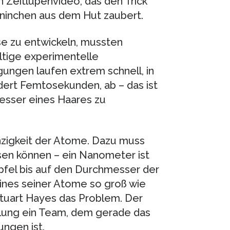
n Zeitlupenvideo, das den Trick
aninchen aus dem Hut zaubert.
e zu entwickeln, mussten
ltige experimentelle
ngen laufen extrem schnell, in
dert Femtosekunden, ab – das ist
messer eines Haares zu
nzigkeit der Atome. Dazu muss
en können – ein Nanometer ist
Apfel bis auf den Durchmesser der
nes seiner Atome so groß wie
 Stuart Hayes das Problem. Der
eilung ein Team, dem gerade das
ngen ist.