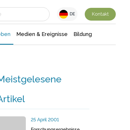
 Leben
Medien & Ereignisse
Interdisziplinäre Forschung
Veranstaltungsnachrichten
n Chemie
Gesellschaftswissenschaften
Kontakt
DE
eben
Medien & Ereignisse
Bildung
Meistgelesene
Artikel
25 April 2001
Forschungsergebnisse