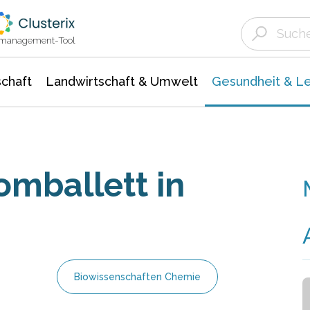
Landwirtschaft & Umwelt
Gesundheit &
Agrar- Forstwissenschaften
Biowissenschafte
Unternehmensmeldungen
Ökologie Umwelt- Naturschutz
ktmanagement-Tool
chaft
Landwirtschaft & Umwelt
Gesundheit & L
mballett in
Biowissenschaften Chemie