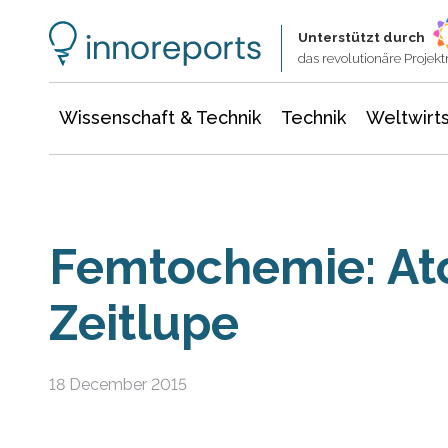
Wissenschaft & Technik
Informationstechnologie
Energie & Elektrotechnik
Unterstützt durch
das revolutionäre Proje
Wissenschaft & Technik
Technik
Weltwirts
Femtochemie: Ato
Zeitlupe
18 December 2015