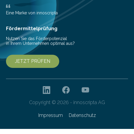
Bioökonomiestrategie mit rund 2,7 Millionen Euro.
Pestizide sind äußerst wichtig, um die globale
Eine Marke von innoscripta
Ernährung zu sichern. Ohne sie besteht die weltweite
Gefahr erheblicher…
Fördermittelprüfung
Nutzen Sie das Förderpotenzial
in Ihrem Unternehmen optimal aus?
JETZT PRÜFEN
Copyright © 2026 - innoscripta AG
Impressum
Datenschutz