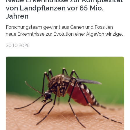
von Landpflanzen vor 65 Mio.
Jahren
Forschungsteam gewinnt aus Genen und Fossilien
neue Erkenntnisse zur Evolution einer AlgeVon winzigen
Moosen über filigrane Farne bis zu riesigen Bäumen –
30.10.2025
Landpflanzen zählen zu den komplexesten
fotosynthetischen Organismen der Erde. Ihre
Geschichte beginnt jedoch eher unscheinbar: bei
Grünalgen, die vor Hunderten von Millionen Jahren
lebten. Unter den Vorfahren sticht eine Gruppe heraus,
die noch heute in der Natur vorkommt: die
Süßwasseralge Coleochaetophyceae. Einige Arten
dieser Gruppe bilden aus Zellfäden dichte Geflechte
mit scheibenförmiger Gestalt. Was auffällig ist: Die
nächsten…