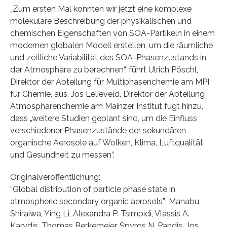
„Zum ersten Mal konnten wir jetzt eine komplexe
molekulare Beschreibung der physikalischen und
chemischen Eigenschaften von SOA-Partikeln in einem
modernen globalen Modell erstellen, um die räumliche
und zeitliche Variabilität des SOA-Phasenzustands in
der Atmosphäre zu berechnen“, führt Ulrich Pöschl,
Direktor der Abteilung für Multiphasenchemie am MPI
für Chemie, aus. Jos Lelieveld, Direktor der Abteilung
Atmosphärenchemie am Mainzer Institut fügt hinzu,
dass „weitere Studien geplant sind, um die Einfluss
verschiedener Phasenzustände der sekundären
organische Aerosole auf Wolken, Klima, Luftqualität
und Gesundheit zu messen“.
Originalveröffentlichung:
“Global distribution of particle phase state in
atmospheric secondary organic aerosols”: Manabu
Shiraiwa, Ying Li, Alexandra P. Tsimpidi, Vlassis A.
Karydis, Thomas Berkemeier, Spyros N. Pandis, Jos