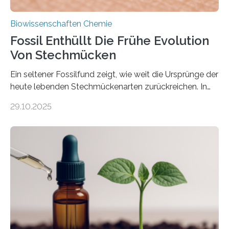
Biowissenschaften Chemie
Fossil Enthüllt Die Frühe Evolution
Von Stechmücken
Ein seltener Fossilfund zeigt, wie weit die Ursprünge der
heute lebenden Stechmückenarten zurückreichen. In
99 Millionen Jahre altem Bernstein entdeckten LMU-
29.10.2025
Forschende die bisher älteste bekannte Stechmücken-
Larve. Das kreidezeitliche Fossil stammt aus der
Region Kachin in Myanmar und hat sich in
ausgezeichnetem Zustand erhalten. Es konnte als neue
Art einer neuen Gattung beschrieben werden und trägt
nun den Namen Cretosabethes primaevus. Dieser erste
fossile Nachweis einer Stechmückenlarve in Bernstein
stellt gleichzeitig den ersten Fossilfund einer
Mückenlarve aus dem Mesozoikum dar, denn…