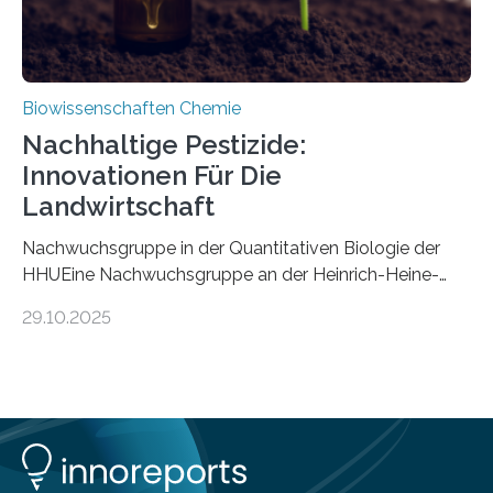
Biowissenschaften Chemie
Nachhaltige Pestizide:
Innovationen Für Die
Landwirtschaft
Nachwuchsgruppe in der Quantitativen Biologie der
HHUEine Nachwuchsgruppe an der Heinrich-Heine-
Universität Düsseldorf (HHU) wird in den kommenden
29.10.2025
fünf Jahren erforschen, wie Bakterien auf
biotechnologischem Weg ein ökologisch verträgliches
Pestizid erzeugen können. Der Wirkstoff stammt dabei
ursprünglich aus einer Pflanze, der Dalmatinischen
Insektenblume. Das Bundesministerium für Forschung,
Technologie und Raumfahrt (BMFTR) fördert das
Projekt im Rahmen der Nationalen