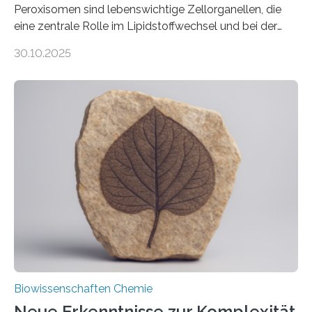
Peroxisomen sind lebenswichtige Zellorganellen, die
eine zentrale Rolle im Lipidstoffwechsel und bei der
Entgiftung von Zellen spielen. Damit sie ihre Aufgaben
30.10.2025
erfüllen können, müssen zahlreiche Enzyme präzise in
ihr Inneres transportiert werden. Ein Forschungsteam
der Ruhr-Universität Bochum um Prof. Dr. Ralf Erdmann
und Dr. Ismaila Francis Yusuf hat nun einen bislang
unbekannten Qualitätskontrollmechanismus des
peroxisomalen Proteintransports in der Bäckerhefe
Saccharomyces cerevisiae entdeckt, der für die
Funktionsfähigkeit der Organellen entscheidend ist. Die
Studie wurde am 28. Oktober 2025 in der
Fachzeitschrift…
Biowissenschaften Chemie
Neue Erkenntnisse zur Komplexität