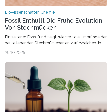
Biowissenschaften Chemie
Fossil Enthüllt Die Frühe Evolution
Von Stechmücken
Ein seltener Fossilfund zeigt, wie weit die Ursprünge der
heute lebenden Stechmückenarten zurückreichen. In
99 Millionen Jahre altem Bernstein entdeckten LMU-
29.10.2025
Forschende die bisher älteste bekannte Stechmücken-
Larve. Das kreidezeitliche Fossil stammt aus der
Region Kachin in Myanmar und hat sich in
ausgezeichnetem Zustand erhalten. Es konnte als neue
Art einer neuen Gattung beschrieben werden und trägt
nun den Namen Cretosabethes primaevus. Dieser erste
fossile Nachweis einer Stechmückenlarve in Bernstein
stellt gleichzeitig den ersten Fossilfund einer
Mückenlarve aus dem Mesozoikum dar, denn…