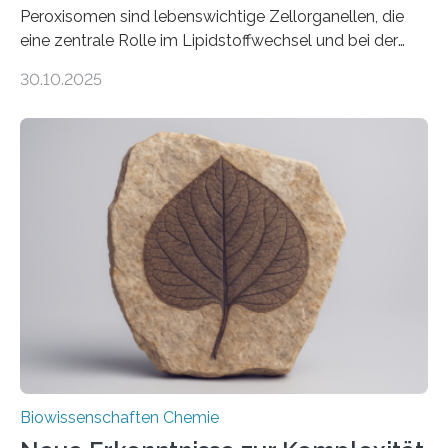
Peroxisomen sind lebenswichtige Zellorganellen, die
eine zentrale Rolle im Lipidstoffwechsel und bei der
Entgiftung von Zellen spielen. Damit sie ihre Aufgaben
30.10.2025
erfüllen können, müssen zahlreiche Enzyme präzise in
ihr Inneres transportiert werden. Ein Forschungsteam
der Ruhr-Universität Bochum um Prof. Dr. Ralf Erdmann
und Dr. Ismaila Francis Yusuf hat nun einen bislang
unbekannten Qualitätskontrollmechanismus des
peroxisomalen Proteintransports in der Bäckerhefe
Saccharomyces cerevisiae entdeckt, der für die
Funktionsfähigkeit der Organellen entscheidend ist. Die
Studie wurde am 28. Oktober 2025 in der
Fachzeitschrift…
Biowissenschaften Chemie