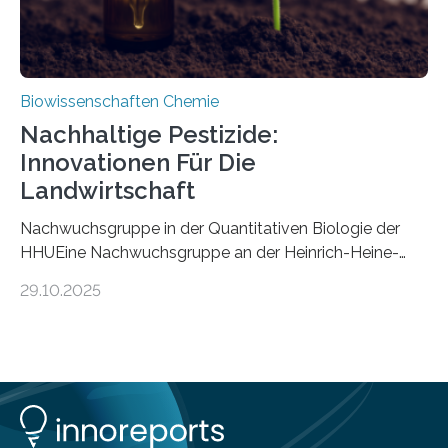
Biowissenschaften Chemie
Nachhaltige Pestizide:
Innovationen Für Die
Landwirtschaft
Nachwuchsgruppe in der Quantitativen Biologie der
HHUEine Nachwuchsgruppe an der Heinrich-Heine-
Universität Düsseldorf (HHU) wird in den kommenden
29.10.2025
fünf Jahren erforschen, wie Bakterien auf
biotechnologischem Weg ein ökologisch verträgliches
Pestizid erzeugen können. Der Wirkstoff stammt dabei
ursprünglich aus einer Pflanze, der Dalmatinischen
Insektenblume. Das Bundesministerium für Forschung,
Technologie und Raumfahrt (BMFTR) fördert das
Projekt im Rahmen der Nationalen