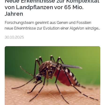
Neue Erkenntnisse zur Komplexität
von Landpflanzen vor 65 Mio.
Jahren
Forschungsteam gewinnt aus Genen und Fossilien
neue Erkenntnisse zur Evolution einer AlgeVon winzigen
Moosen über filigrane Farne bis zu riesigen Bäumen –
30.10.2025
Landpflanzen zählen zu den komplexesten
fotosynthetischen Organismen der Erde. Ihre
Geschichte beginnt jedoch eher unscheinbar: bei
Grünalgen, die vor Hunderten von Millionen Jahren
lebten. Unter den Vorfahren sticht eine Gruppe heraus,
die noch heute in der Natur vorkommt: die
Süßwasseralge Coleochaetophyceae. Einige Arten
dieser Gruppe bilden aus Zellfäden dichte Geflechte
mit scheibenförmiger Gestalt. Was auffällig ist: Die
nächsten…