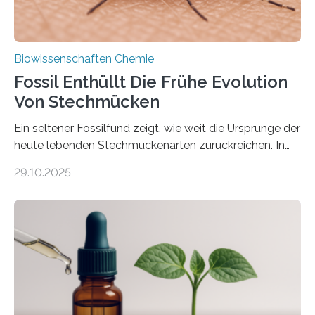
Biowissenschaften Chemie
Fossil Enthüllt Die Frühe Evolution
Von Stechmücken
Ein seltener Fossilfund zeigt, wie weit die Ursprünge der
heute lebenden Stechmückenarten zurückreichen. In
99 Millionen Jahre altem Bernstein entdeckten LMU-
29.10.2025
Forschende die bisher älteste bekannte Stechmücken-
Larve. Das kreidezeitliche Fossil stammt aus der
Region Kachin in Myanmar und hat sich in
ausgezeichnetem Zustand erhalten. Es konnte als neue
Art einer neuen Gattung beschrieben werden und trägt
nun den Namen Cretosabethes primaevus. Dieser erste
fossile Nachweis einer Stechmückenlarve in Bernstein
stellt gleichzeitig den ersten Fossilfund einer
Mückenlarve aus dem Mesozoikum dar, denn…