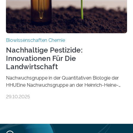
Biowissenschaften Chemie
Nachhaltige Pestizide:
Innovationen Für Die
Landwirtschaft
Nachwuchsgruppe in der Quantitativen Biologie der
HHUEine Nachwuchsgruppe an der Heinrich-Heine-
Universität Düsseldorf (HHU) wird in den kommenden
29.10.2025
fünf Jahren erforschen, wie Bakterien auf
biotechnologischem Weg ein ökologisch verträgliches
Pestizid erzeugen können. Der Wirkstoff stammt dabei
ursprünglich aus einer Pflanze, der Dalmatinischen
Insektenblume. Das Bundesministerium für Forschung,