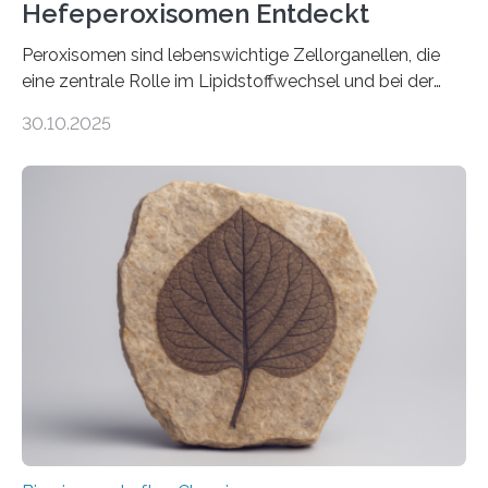
Hefeperoxisomen Entdeckt
Peroxisomen sind lebenswichtige Zellorganellen, die
eine zentrale Rolle im Lipidstoffwechsel und bei der
Entgiftung von Zellen spielen. Damit sie ihre Aufgaben
30.10.2025
erfüllen können, müssen zahlreiche Enzyme präzise in
ihr Inneres transportiert werden. Ein Forschungsteam
der Ruhr-Universität Bochum um Prof. Dr. Ralf Erdmann
und Dr. Ismaila Francis Yusuf hat nun einen bislang
unbekannten Qualitätskontrollmechanismus des
peroxisomalen Proteintransports in der Bäckerhefe
Saccharomyces cerevisiae entdeckt, der für die
Funktionsfähigkeit der Organellen entscheidend ist. Die
Studie wurde am 28. Oktober 2025 in der
Fachzeitschrift…