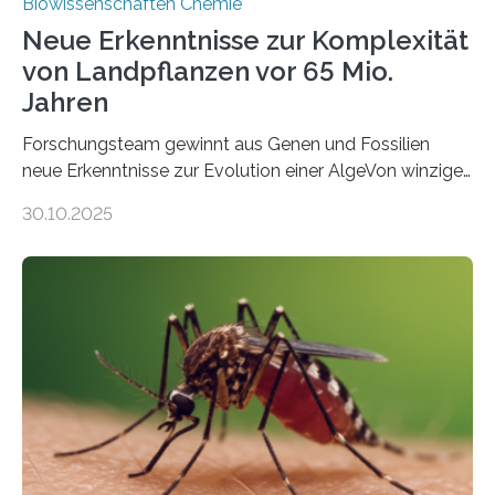
Biowissenschaften Chemie
Neue Erkenntnisse zur Komplexität
von Landpflanzen vor 65 Mio.
Jahren
Forschungsteam gewinnt aus Genen und Fossilien
neue Erkenntnisse zur Evolution einer AlgeVon winzigen
Moosen über filigrane Farne bis zu riesigen Bäumen –
30.10.2025
Landpflanzen zählen zu den komplexesten
fotosynthetischen Organismen der Erde. Ihre
Geschichte beginnt jedoch eher unscheinbar: bei
Grünalgen, die vor Hunderten von Millionen Jahren
lebten. Unter den Vorfahren sticht eine Gruppe heraus,
die noch heute in der Natur vorkommt: die
Süßwasseralge Coleochaetophyceae. Einige Arten
dieser Gruppe bilden aus Zellfäden dichte Geflechte
mit scheibenförmiger Gestalt. Was auffällig ist: Die
nächsten…