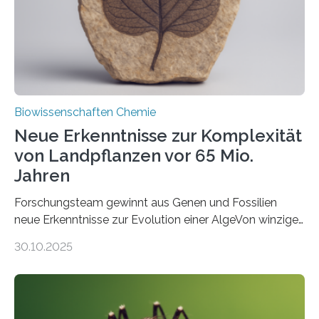
Studie wurde am 28. Oktober 2025 in der
Fachzeitschrift…
Biowissenschaften Chemie
Neue Erkenntnisse zur Komplexität
von Landpflanzen vor 65 Mio.
Jahren
Forschungsteam gewinnt aus Genen und Fossilien
neue Erkenntnisse zur Evolution einer AlgeVon winzigen
Moosen über filigrane Farne bis zu riesigen Bäumen –
30.10.2025
Landpflanzen zählen zu den komplexesten
fotosynthetischen Organismen der Erde. Ihre
Geschichte beginnt jedoch eher unscheinbar: bei
Grünalgen, die vor Hunderten von Millionen Jahren