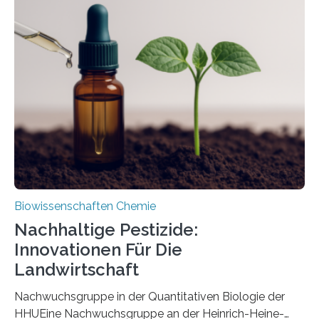
Region Kachin in Myanmar und hat sich in
ausgezeichnetem Zustand erhalten. Es konnte als neue
Art einer neuen Gattung beschrieben werden und trägt
nun den Namen Cretosabethes primaevus. Dieser erste
fossile Nachweis einer Stechmückenlarve in Bernstein
stellt gleichzeitig den ersten Fossilfund einer
Mückenlarve aus dem Mesozoikum dar, denn…
Biowissenschaften Chemie
Nachhaltige Pestizide:
Innovationen Für Die
Landwirtschaft
Nachwuchsgruppe in der Quantitativen Biologie der
HHUEine Nachwuchsgruppe an der Heinrich-Heine-