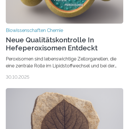
Biowissenschaften Chemie
Neue Qualitätskontrolle In
Hefeperoxisomen Entdeckt
Peroxisomen sind lebenswichtige Zellorganellen, die
eine zentrale Rolle im Lipidstoffwechsel und bei der
Entgiftung von Zellen spielen. Damit sie ihre Aufgaben
30.10.2025
erfüllen können, müssen zahlreiche Enzyme präzise in
ihr Inneres transportiert werden. Ein Forschungsteam
der Ruhr-Universität Bochum um Prof. Dr. Ralf Erdmann
und Dr. Ismaila Francis Yusuf hat nun einen bislang
unbekannten Qualitätskontrollmechanismus des
peroxisomalen Proteintransports in der Bäckerhefe
Saccharomyces cerevisiae entdeckt, der für die
Funktionsfähigkeit der Organellen entscheidend ist. Die