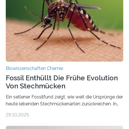
lebten. Unter den Vorfahren sticht eine Gruppe heraus,
die noch heute in der Natur vorkommt: die
Süßwasseralge Coleochaetophyceae. Einige Arten
dieser Gruppe bilden aus Zellfäden dichte Geflechte
mit scheibenförmiger Gestalt. Was auffällig ist: Die
nächsten…
Biowissenschaften Chemie
Fossil Enthüllt Die Frühe Evolution
Von Stechmücken
Ein seltener Fossilfund zeigt, wie weit die Ursprünge der
heute lebenden Stechmückenarten zurückreichen. In
99 Millionen Jahre altem Bernstein entdeckten LMU-
29.10.2025
Forschende die bisher älteste bekannte Stechmücken-
Larve. Das kreidezeitliche Fossil stammt aus der