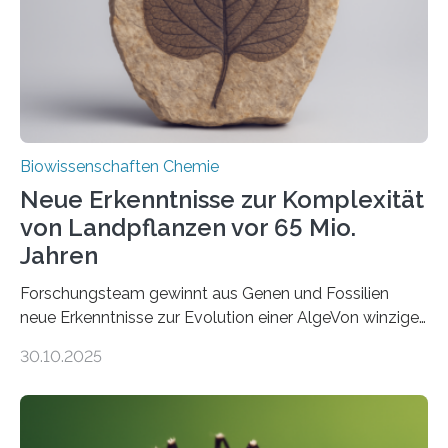
Funktionsfähigkeit der Organellen entscheidend ist. Die
Studie wurde am 28. Oktober 2025 in der
Fachzeitschrift…
Biowissenschaften Chemie
Neue Erkenntnisse zur Komplexität
von Landpflanzen vor 65 Mio.
Jahren
Forschungsteam gewinnt aus Genen und Fossilien
neue Erkenntnisse zur Evolution einer AlgeVon winzigen
Moosen über filigrane Farne bis zu riesigen Bäumen –
30.10.2025
Landpflanzen zählen zu den komplexesten
fotosynthetischen Organismen der Erde. Ihre
Geschichte beginnt jedoch eher unscheinbar: bei
Grünalgen, die vor Hunderten von Millionen Jahren