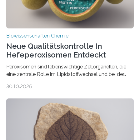
Biowissenschaften Chemie
Neue Qualitätskontrolle In
Hefeperoxisomen Entdeckt
Peroxisomen sind lebenswichtige Zellorganellen, die
eine zentrale Rolle im Lipidstoffwechsel und bei der
Entgiftung von Zellen spielen. Damit sie ihre Aufgaben
30.10.2025
erfüllen können, müssen zahlreiche Enzyme präzise in
ihr Inneres transportiert werden. Ein Forschungsteam
der Ruhr-Universität Bochum um Prof. Dr. Ralf Erdmann
und Dr. Ismaila Francis Yusuf hat nun einen bislang
unbekannten Qualitätskontrollmechanismus des
peroxisomalen Proteintransports in der Bäckerhefe
Saccharomyces cerevisiae entdeckt, der für die