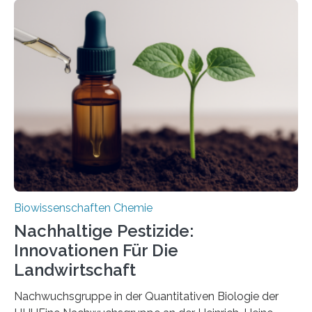
Region Kachin in Myanmar und hat sich in
ausgezeichnetem Zustand erhalten. Es konnte als neue
Art einer neuen Gattung beschrieben werden und trägt
nun den Namen Cretosabethes primaevus. Dieser erste
fossile Nachweis einer Stechmückenlarve in Bernstein
stellt gleichzeitig den ersten Fossilfund einer
Mückenlarve aus dem Mesozoikum dar, denn…
Biowissenschaften Chemie
Nachhaltige Pestizide:
Innovationen Für Die
Landwirtschaft
Nachwuchsgruppe in der Quantitativen Biologie der