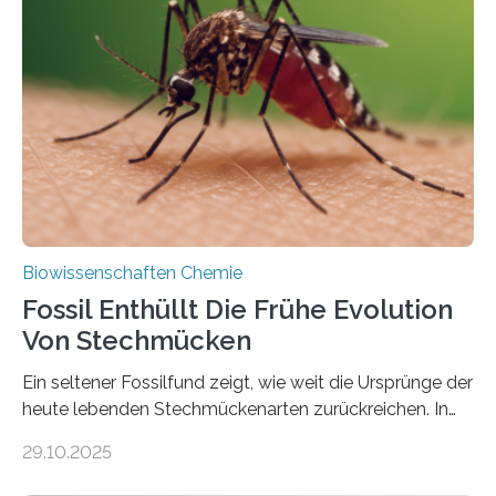
lebten. Unter den Vorfahren sticht eine Gruppe heraus,
die noch heute in der Natur vorkommt: die
Süßwasseralge Coleochaetophyceae. Einige Arten
dieser Gruppe bilden aus Zellfäden dichte Geflechte
mit scheibenförmiger Gestalt. Was auffällig ist: Die
nächsten…
Biowissenschaften Chemie
Fossil Enthüllt Die Frühe Evolution
Von Stechmücken
Ein seltener Fossilfund zeigt, wie weit die Ursprünge der
heute lebenden Stechmückenarten zurückreichen. In
99 Millionen Jahre altem Bernstein entdeckten LMU-
29.10.2025
Forschende die bisher älteste bekannte Stechmücken-
Larve. Das kreidezeitliche Fossil stammt aus der