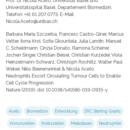
Prof. Dr. Nicola Aceto, Universität Basel und
Universitätsspital Basel, Departement Biomedizin,
Telefon: +41 61 207 0773, E-Mail:
Nicola.Aceto@unibas.ch
Barbara Maria Szczerba, Francesc Castro-Giner, Marcus
Vetter, Ilona Krol, Sofia Gkountela, Julia Landin, Manuel
C. Scheidmann, Cinzia Donato, Ramona Scherrer,
Jochen Singer, Christian Beisel, Christian Kurzeder, Viola
Heinzelmann-Schwarz, Christoph Rochlitz, Walter Paul
Weber, Niko Beerenwinkel & Nicola Aceto
Neutrophils Escort Circulating Tumour Cells to Enable
Cell Cycle Progression
Nature (2019), doi: 10.1038/s41586-019-0915-y
Aceto
Biomedizin
Entwicklung
ERC Starting Grants
Immunzellen
Krebszellen
Metastasen
Neutrophile