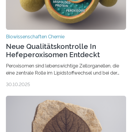
Biowissenschaften Chemie
Neue Qualitätskontrolle In
Hefeperoxisomen Entdeckt
Peroxisomen sind lebenswichtige Zellorganellen, die
eine zentrale Rolle im Lipidstoffwechsel und bei der
Entgiftung von Zellen spielen. Damit sie ihre Aufgaben
30.10.2025
erfüllen können, müssen zahlreiche Enzyme präzise in
ihr Inneres transportiert werden. Ein Forschungsteam
der Ruhr-Universität Bochum um Prof. Dr. Ralf Erdmann
und Dr. Ismaila Francis Yusuf hat nun einen bislang
unbekannten Qualitätskontrollmechanismus des
peroxisomalen Proteintransports in der Bäckerhefe
Saccharomyces cerevisiae entdeckt, der für die