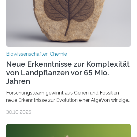
Funktionsfähigkeit der Organellen entscheidend ist. Die
Studie wurde am 28. Oktober 2025 in der
Fachzeitschrift…
Biowissenschaften Chemie
Neue Erkenntnisse zur Komplexität
von Landpflanzen vor 65 Mio.
Jahren
Forschungsteam gewinnt aus Genen und Fossilien
neue Erkenntnisse zur Evolution einer AlgeVon winzigen
Moosen über filigrane Farne bis zu riesigen Bäumen –
30.10.2025
Landpflanzen zählen zu den komplexesten
fotosynthetischen Organismen der Erde. Ihre
Geschichte beginnt jedoch eher unscheinbar: bei
Grünalgen, die vor Hunderten von Millionen Jahren