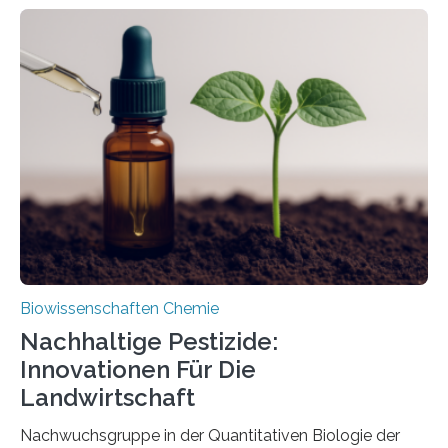
Larve. Das kreidezeitliche Fossil stammt aus der
Region Kachin in Myanmar und hat sich in
ausgezeichnetem Zustand erhalten. Es konnte als neue
Art einer neuen Gattung beschrieben werden und trägt
nun den Namen Cretosabethes primaevus. Dieser erste
fossile Nachweis einer Stechmückenlarve in Bernstein
stellt gleichzeitig den ersten Fossilfund einer
Mückenlarve aus dem Mesozoikum dar, denn…
Biowissenschaften Chemie
Nachhaltige Pestizide:
Innovationen Für Die
Landwirtschaft
Nachwuchsgruppe in der Quantitativen Biologie der