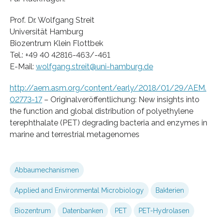
Prof. Dr. Wolfgang Streit
Universität Hamburg
Biozentrum Klein Flottbek
Tel.: +49 40 42816-463/-461
E-Mail:
wolfgang.streit@uni-hamburg.de
http://aem.asm.org/content/early/2018/01/29/AEM.
02773-17
– Originalveröffentlichung: New insights into
the function and global distribution of polyethylene
terephthalate (PET) degrading bacteria and enzymes in
marine and terrestrial metagenomes
Abbaumechanismen
Applied and Environmental Microbiology
Bakterien
Biozentrum
Datenbanken
PET
PET-Hydrolasen