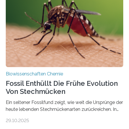
lebten. Unter den Vorfahren sticht eine Gruppe heraus,
die noch heute in der Natur vorkommt: die
Süßwasseralge Coleochaetophyceae. Einige Arten
dieser Gruppe bilden aus Zellfäden dichte Geflechte
mit scheibenförmiger Gestalt. Was auffällig ist: Die
nächsten…
Biowissenschaften Chemie
Fossil Enthüllt Die Frühe Evolution
Von Stechmücken
Ein seltener Fossilfund zeigt, wie weit die Ursprünge der
heute lebenden Stechmückenarten zurückreichen. In
99 Millionen Jahre altem Bernstein entdeckten LMU-
29.10.2025
Forschende die bisher älteste bekannte Stechmücken-