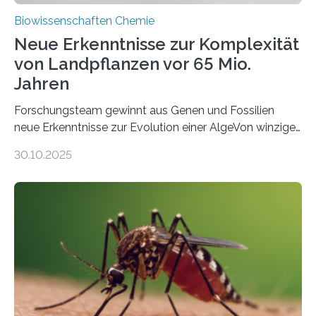
Biowissenschaften Chemie
Neue Erkenntnisse zur Komplexität
von Landpflanzen vor 65 Mio.
Jahren
Forschungsteam gewinnt aus Genen und Fossilien
neue Erkenntnisse zur Evolution einer AlgeVon winzigen
Moosen über filigrane Farne bis zu riesigen Bäumen –
30.10.2025
Landpflanzen zählen zu den komplexesten
fotosynthetischen Organismen der Erde. Ihre
Geschichte beginnt jedoch eher unscheinbar: bei
Grünalgen, die vor Hunderten von Millionen Jahren
lebten. Unter den Vorfahren sticht eine Gruppe heraus,
die noch heute in der Natur vorkommt: die
Süßwasseralge Coleochaetophyceae. Einige Arten
dieser Gruppe bilden aus Zellfäden dichte Geflechte
mit scheibenförmiger Gestalt. Was auffällig ist: Die
nächsten…