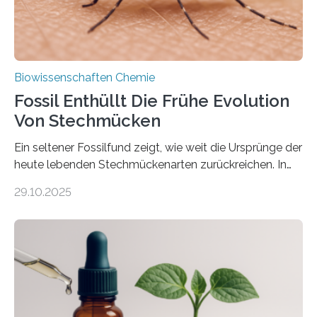
Biowissenschaften Chemie
Fossil Enthüllt Die Frühe Evolution
Von Stechmücken
Ein seltener Fossilfund zeigt, wie weit die Ursprünge der
heute lebenden Stechmückenarten zurückreichen. In
99 Millionen Jahre altem Bernstein entdeckten LMU-
29.10.2025
Forschende die bisher älteste bekannte Stechmücken-
Larve. Das kreidezeitliche Fossil stammt aus der
Region Kachin in Myanmar und hat sich in
ausgezeichnetem Zustand erhalten. Es konnte als neue
Art einer neuen Gattung beschrieben werden und trägt
nun den Namen Cretosabethes primaevus. Dieser erste
fossile Nachweis einer Stechmückenlarve in Bernstein