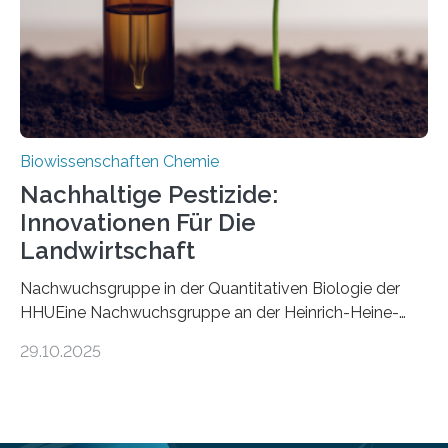
stellt gleichzeitig den ersten Fossilfund einer
Mückenlarve aus dem Mesozoikum dar, denn…
Biowissenschaften Chemie
Nachhaltige Pestizide:
Innovationen Für Die
Landwirtschaft
Nachwuchsgruppe in der Quantitativen Biologie der
HHUEine Nachwuchsgruppe an der Heinrich-Heine-
Universität Düsseldorf (HHU) wird in den kommenden
29.10.2025
fünf Jahren erforschen, wie Bakterien auf
biotechnologischem Weg ein ökologisch verträgliches
Pestizid erzeugen können. Der Wirkstoff stammt dabei
ursprünglich aus einer Pflanze, der Dalmatinischen