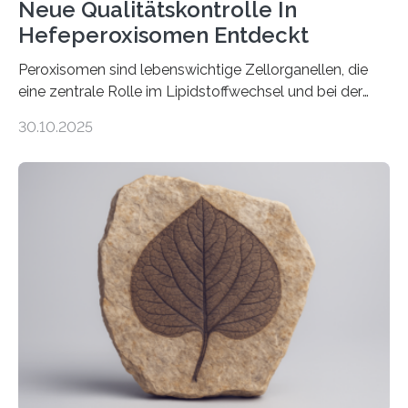
Neue Qualitätskontrolle In
Hefeperoxisomen Entdeckt
Peroxisomen sind lebenswichtige Zellorganellen, die
eine zentrale Rolle im Lipidstoffwechsel und bei der
Entgiftung von Zellen spielen. Damit sie ihre Aufgaben
30.10.2025
erfüllen können, müssen zahlreiche Enzyme präzise in
ihr Inneres transportiert werden. Ein Forschungsteam
der Ruhr-Universität Bochum um Prof. Dr. Ralf Erdmann
und Dr. Ismaila Francis Yusuf hat nun einen bislang
unbekannten Qualitätskontrollmechanismus des
peroxisomalen Proteintransports in der Bäckerhefe
Saccharomyces cerevisiae entdeckt, der für die
Funktionsfähigkeit der Organellen entscheidend ist. Die
Studie wurde am 28. Oktober 2025 in der
Fachzeitschrift…