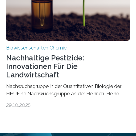
Mückenlarve aus dem Mesozoikum dar, denn…
Biowissenschaften Chemie
Nachhaltige Pestizide:
Innovationen Für Die
Landwirtschaft
Nachwuchsgruppe in der Quantitativen Biologie der
HHUEine Nachwuchsgruppe an der Heinrich-Heine-
Universität Düsseldorf (HHU) wird in den kommenden
29.10.2025
fünf Jahren erforschen, wie Bakterien auf
biotechnologischem Weg ein ökologisch verträgliches
Pestizid erzeugen können. Der Wirkstoff stammt dabei
ursprünglich aus einer Pflanze, der Dalmatinischen