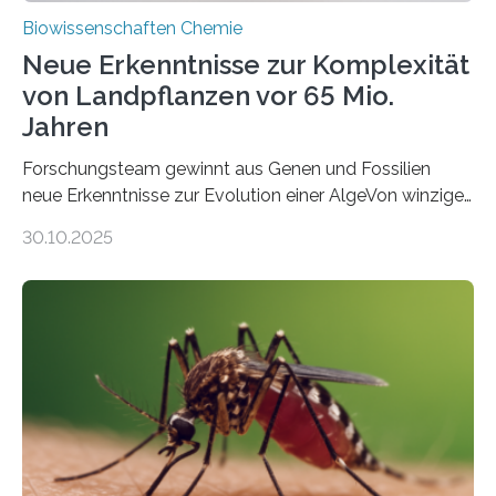
Biowissenschaften Chemie
Neue Erkenntnisse zur Komplexität
von Landpflanzen vor 65 Mio.
Jahren
Forschungsteam gewinnt aus Genen und Fossilien
neue Erkenntnisse zur Evolution einer AlgeVon winzigen
Moosen über filigrane Farne bis zu riesigen Bäumen –
30.10.2025
Landpflanzen zählen zu den komplexesten
fotosynthetischen Organismen der Erde. Ihre
Geschichte beginnt jedoch eher unscheinbar: bei
Grünalgen, die vor Hunderten von Millionen Jahren
lebten. Unter den Vorfahren sticht eine Gruppe heraus,
die noch heute in der Natur vorkommt: die
Süßwasseralge Coleochaetophyceae. Einige Arten
dieser Gruppe bilden aus Zellfäden dichte Geflechte
mit scheibenförmiger Gestalt. Was auffällig ist: Die
nächsten…