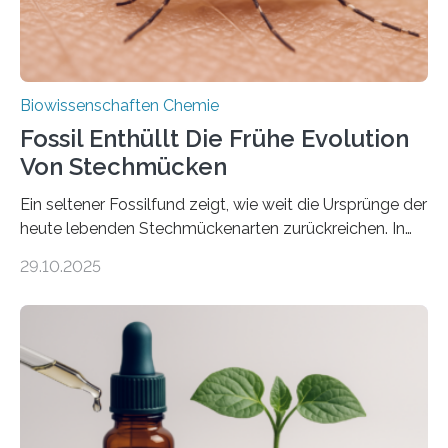
Biowissenschaften Chemie
Fossil Enthüllt Die Frühe Evolution
Von Stechmücken
Ein seltener Fossilfund zeigt, wie weit die Ursprünge der
heute lebenden Stechmückenarten zurückreichen. In
99 Millionen Jahre altem Bernstein entdeckten LMU-
29.10.2025
Forschende die bisher älteste bekannte Stechmücken-
Larve. Das kreidezeitliche Fossil stammt aus der
Region Kachin in Myanmar und hat sich in
ausgezeichnetem Zustand erhalten. Es konnte als neue
Art einer neuen Gattung beschrieben werden und trägt
nun den Namen Cretosabethes primaevus. Dieser erste
fossile Nachweis einer Stechmückenlarve in Bernstein
stellt gleichzeitig den ersten Fossilfund einer