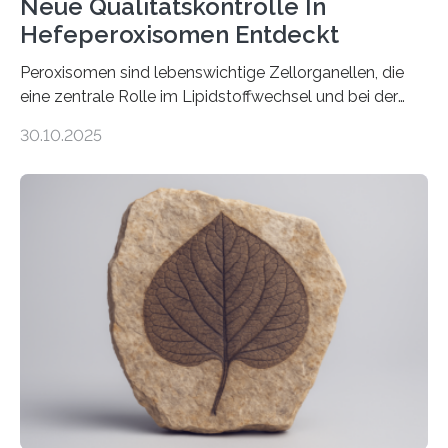
Neue Qualitätskontrolle In
Hefeperoxisomen Entdeckt
Peroxisomen sind lebenswichtige Zellorganellen, die
eine zentrale Rolle im Lipidstoffwechsel und bei der
Entgiftung von Zellen spielen. Damit sie ihre Aufgaben
30.10.2025
erfüllen können, müssen zahlreiche Enzyme präzise in
ihr Inneres transportiert werden. Ein Forschungsteam
der Ruhr-Universität Bochum um Prof. Dr. Ralf Erdmann
und Dr. Ismaila Francis Yusuf hat nun einen bislang
unbekannten Qualitätskontrollmechanismus des
peroxisomalen Proteintransports in der Bäckerhefe
Saccharomyces cerevisiae entdeckt, der für die
Funktionsfähigkeit der Organellen entscheidend ist. Die
Studie wurde am 28. Oktober 2025 in der
Fachzeitschrift…