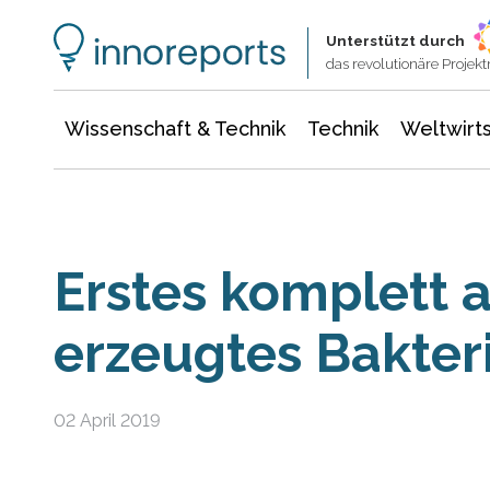
Wissenschaft & Technik
Informationstechnologie
Energie & Elektrotechnik
Unterstützt durch
das revolutionäre Proje
Wissenschaft & Technik
Technik
Weltwirts
Erstes komplett
erzeugtes Bakte
02 April 2019