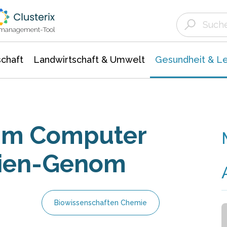
Landwirtschaft & Umwelt
Gesundheit &
Agrar- Forstwissenschaften
Biowissenschafte
Unternehmensmeldungen
Ökologie Umwelt- Naturschutz
ktmanagement-Tool
chaft
Landwirtschaft & Umwelt
Gesundheit & L
 am Computer
rien-Genom
Biowissenschaften Chemie