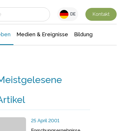
 Leben
Medien & Ereignisse
Interdisziplinäre Forschung
Veranstaltungsnachrichten
n Chemie
Gesellschaftswissenschaften
Kontakt
DE
eben
Medien & Ereignisse
Bildung
Meistgelesene
Artikel
25 April 2001
Forschungsergebnisse