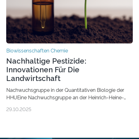
stellt gleichzeitig den ersten Fossilfund einer
Mückenlarve aus dem Mesozoikum dar, denn…
Biowissenschaften Chemie
Nachhaltige Pestizide:
Innovationen Für Die
Landwirtschaft
Nachwuchsgruppe in der Quantitativen Biologie der
HHUEine Nachwuchsgruppe an der Heinrich-Heine-
Universität Düsseldorf (HHU) wird in den kommenden
29.10.2025
fünf Jahren erforschen, wie Bakterien auf
biotechnologischem Weg ein ökologisch verträgliches
Pestizid erzeugen können. Der Wirkstoff stammt dabei
ursprünglich aus einer Pflanze, der Dalmatinischen