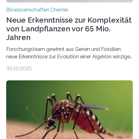
Biowissenschaften Chemie
Neue Erkenntnisse zur Komplexität
von Landpflanzen vor 65 Mio.
Jahren
Forschungsteam gewinnt aus Genen und Fossilien
neue Erkenntnisse zur Evolution einer AlgeVon winzigen
Moosen über filigrane Farne bis zu riesigen Bäumen –
30.10.2025
Landpflanzen zählen zu den komplexesten
fotosynthetischen Organismen der Erde. Ihre
Geschichte beginnt jedoch eher unscheinbar: bei
Grünalgen, die vor Hunderten von Millionen Jahren
lebten. Unter den Vorfahren sticht eine Gruppe heraus,
die noch heute in der Natur vorkommt: die
Süßwasseralge Coleochaetophyceae. Einige Arten
dieser Gruppe bilden aus Zellfäden dichte Geflechte
mit scheibenförmiger Gestalt. Was auffällig ist: Die
nächsten…