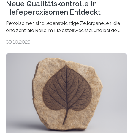
Neue Qualitätskontrolle In
Hefeperoxisomen Entdeckt
Peroxisomen sind lebenswichtige Zellorganellen, die
eine zentrale Rolle im Lipidstoffwechsel und bei der
Entgiftung von Zellen spielen. Damit sie ihre Aufgaben
30.10.2025
erfüllen können, müssen zahlreiche Enzyme präzise in
ihr Inneres transportiert werden. Ein Forschungsteam
der Ruhr-Universität Bochum um Prof. Dr. Ralf Erdmann
und Dr. Ismaila Francis Yusuf hat nun einen bislang
unbekannten Qualitätskontrollmechanismus des
peroxisomalen Proteintransports in der Bäckerhefe
Saccharomyces cerevisiae entdeckt, der für die
Funktionsfähigkeit der Organellen entscheidend ist. Die
Studie wurde am 28. Oktober 2025 in der
Fachzeitschrift…