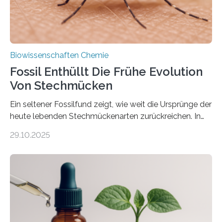
Biowissenschaften Chemie
Fossil Enthüllt Die Frühe Evolution
Von Stechmücken
Ein seltener Fossilfund zeigt, wie weit die Ursprünge der
heute lebenden Stechmückenarten zurückreichen. In
99 Millionen Jahre altem Bernstein entdeckten LMU-
29.10.2025
Forschende die bisher älteste bekannte Stechmücken-
Larve. Das kreidezeitliche Fossil stammt aus der
Region Kachin in Myanmar und hat sich in
ausgezeichnetem Zustand erhalten. Es konnte als neue
Art einer neuen Gattung beschrieben werden und trägt
nun den Namen Cretosabethes primaevus. Dieser erste
fossile Nachweis einer Stechmückenlarve in Bernstein