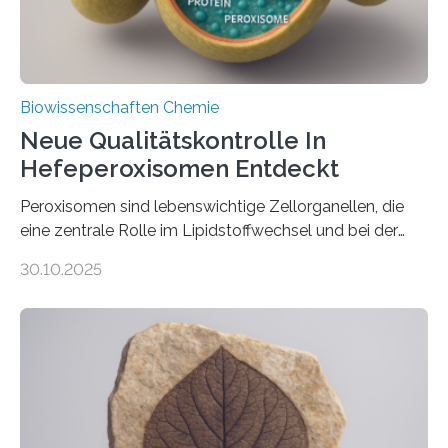
Biowissenschaften Chemie
Neue Qualitätskontrolle In
Hefeperoxisomen Entdeckt
Peroxisomen sind lebenswichtige Zellorganellen, die
eine zentrale Rolle im Lipidstoffwechsel und bei der
Entgiftung von Zellen spielen. Damit sie ihre Aufgaben
30.10.2025
erfüllen können, müssen zahlreiche Enzyme präzise in
ihr Inneres transportiert werden. Ein Forschungsteam
der Ruhr-Universität Bochum um Prof. Dr. Ralf Erdmann
und Dr. Ismaila Francis Yusuf hat nun einen bislang
unbekannten Qualitätskontrollmechanismus des
peroxisomalen Proteintransports in der Bäckerhefe
Saccharomyces cerevisiae entdeckt, der für die
Funktionsfähigkeit der Organellen entscheidend ist. Die