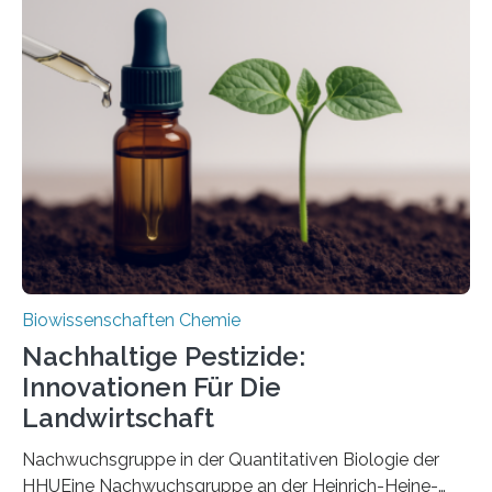
Region Kachin in Myanmar und hat sich in
ausgezeichnetem Zustand erhalten. Es konnte als neue
Art einer neuen Gattung beschrieben werden und trägt
nun den Namen Cretosabethes primaevus. Dieser erste
fossile Nachweis einer Stechmückenlarve in Bernstein
stellt gleichzeitig den ersten Fossilfund einer
Mückenlarve aus dem Mesozoikum dar, denn…
Biowissenschaften Chemie
Nachhaltige Pestizide:
Innovationen Für Die
Landwirtschaft
Nachwuchsgruppe in der Quantitativen Biologie der
HHUEine Nachwuchsgruppe an der Heinrich-Heine-