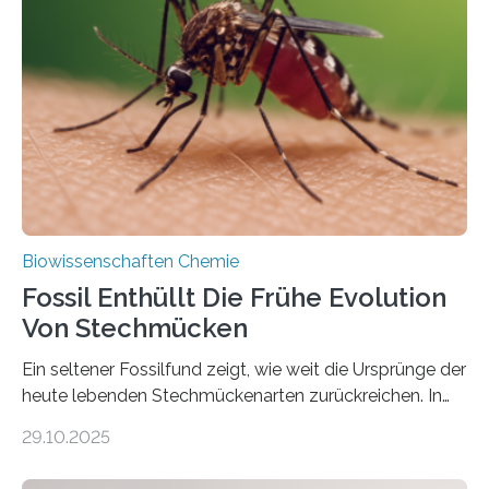
lebten. Unter den Vorfahren sticht eine Gruppe heraus,
die noch heute in der Natur vorkommt: die
Süßwasseralge Coleochaetophyceae. Einige Arten
dieser Gruppe bilden aus Zellfäden dichte Geflechte
mit scheibenförmiger Gestalt. Was auffällig ist: Die
nächsten…
Biowissenschaften Chemie
Fossil Enthüllt Die Frühe Evolution
Von Stechmücken
Ein seltener Fossilfund zeigt, wie weit die Ursprünge der
heute lebenden Stechmückenarten zurückreichen. In
99 Millionen Jahre altem Bernstein entdeckten LMU-
29.10.2025
Forschende die bisher älteste bekannte Stechmücken-
Larve. Das kreidezeitliche Fossil stammt aus der