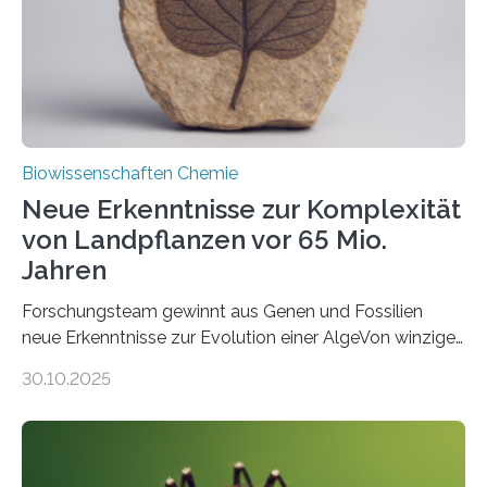
Studie wurde am 28. Oktober 2025 in der
Fachzeitschrift…
Biowissenschaften Chemie
Neue Erkenntnisse zur Komplexität
von Landpflanzen vor 65 Mio.
Jahren
Forschungsteam gewinnt aus Genen und Fossilien
neue Erkenntnisse zur Evolution einer AlgeVon winzigen
Moosen über filigrane Farne bis zu riesigen Bäumen –
30.10.2025
Landpflanzen zählen zu den komplexesten
fotosynthetischen Organismen der Erde. Ihre
Geschichte beginnt jedoch eher unscheinbar: bei
Grünalgen, die vor Hunderten von Millionen Jahren