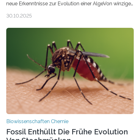
neue Erkenntnisse zur Evolution einer AlgeVon winzigen
Moosen über filigrane Farne bis zu riesigen Bäumen –
30.10.2025
Landpflanzen zählen zu den komplexesten
fotosynthetischen Organismen der Erde. Ihre
Geschichte beginnt jedoch eher unscheinbar: bei
Grünalgen, die vor Hunderten von Millionen Jahren
lebten. Unter den Vorfahren sticht eine Gruppe heraus,
die noch heute in der Natur vorkommt: die
Süßwasseralge Coleochaetophyceae. Einige Arten
dieser Gruppe bilden aus Zellfäden dichte Geflechte
mit scheibenförmiger Gestalt. Was auffällig ist: Die
nächsten…
Biowissenschaften Chemie
Fossil Enthüllt Die Frühe Evolution