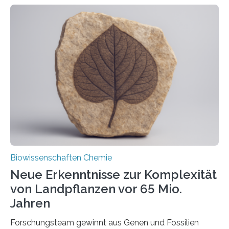
ihr Inneres transportiert werden. Ein Forschungsteam
der Ruhr-Universität Bochum um Prof. Dr. Ralf Erdmann
und Dr. Ismaila Francis Yusuf hat nun einen bislang
unbekannten Qualitätskontrollmechanismus des
peroxisomalen Proteintransports in der Bäckerhefe
Saccharomyces cerevisiae entdeckt, der für die
Funktionsfähigkeit der Organellen entscheidend ist. Die
Studie wurde am 28. Oktober 2025 in der
Fachzeitschrift…
Biowissenschaften Chemie
Neue Erkenntnisse zur Komplexität
von Landpflanzen vor 65 Mio.
Jahren
Forschungsteam gewinnt aus Genen und Fossilien