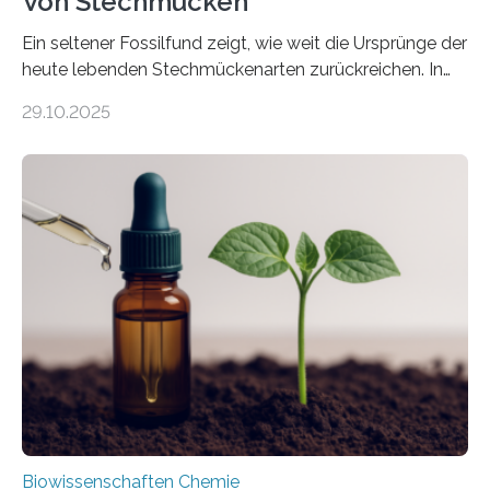
Von Stechmücken
Ein seltener Fossilfund zeigt, wie weit die Ursprünge der
heute lebenden Stechmückenarten zurückreichen. In
99 Millionen Jahre altem Bernstein entdeckten LMU-
29.10.2025
Forschende die bisher älteste bekannte Stechmücken-
Larve. Das kreidezeitliche Fossil stammt aus der
Region Kachin in Myanmar und hat sich in
ausgezeichnetem Zustand erhalten. Es konnte als neue
Art einer neuen Gattung beschrieben werden und trägt
nun den Namen Cretosabethes primaevus. Dieser erste
fossile Nachweis einer Stechmückenlarve in Bernstein
stellt gleichzeitig den ersten Fossilfund einer
Mückenlarve aus dem Mesozoikum dar, denn…
Biowissenschaften Chemie