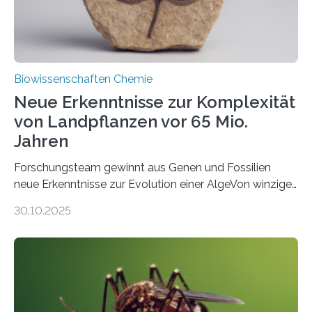
Fachzeitschrift…
Biowissenschaften Chemie
Neue Erkenntnisse zur Komplexität
von Landpflanzen vor 65 Mio.
Jahren
Forschungsteam gewinnt aus Genen und Fossilien
neue Erkenntnisse zur Evolution einer AlgeVon winzigen
Moosen über filigrane Farne bis zu riesigen Bäumen –
30.10.2025
Landpflanzen zählen zu den komplexesten
fotosynthetischen Organismen der Erde. Ihre
Geschichte beginnt jedoch eher unscheinbar: bei
Grünalgen, die vor Hunderten von Millionen Jahren
lebten. Unter den Vorfahren sticht eine Gruppe heraus,
die noch heute in der Natur vorkommt: die