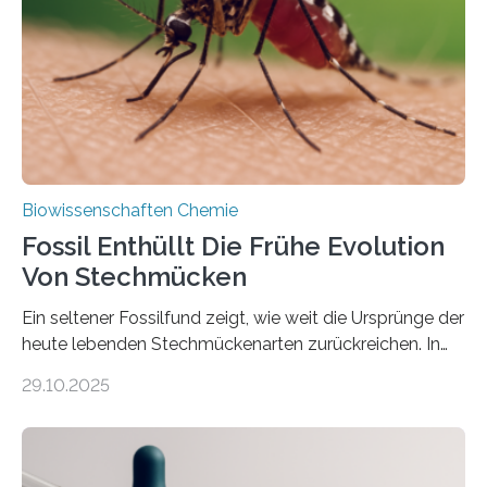
Süßwasseralge Coleochaetophyceae. Einige Arten
dieser Gruppe bilden aus Zellfäden dichte Geflechte
mit scheibenförmiger Gestalt. Was auffällig ist: Die
nächsten…
Biowissenschaften Chemie
Fossil Enthüllt Die Frühe Evolution
Von Stechmücken
Ein seltener Fossilfund zeigt, wie weit die Ursprünge der
heute lebenden Stechmückenarten zurückreichen. In
99 Millionen Jahre altem Bernstein entdeckten LMU-
29.10.2025
Forschende die bisher älteste bekannte Stechmücken-
Larve. Das kreidezeitliche Fossil stammt aus der
Region Kachin in Myanmar und hat sich in
ausgezeichnetem Zustand erhalten. Es konnte als neue