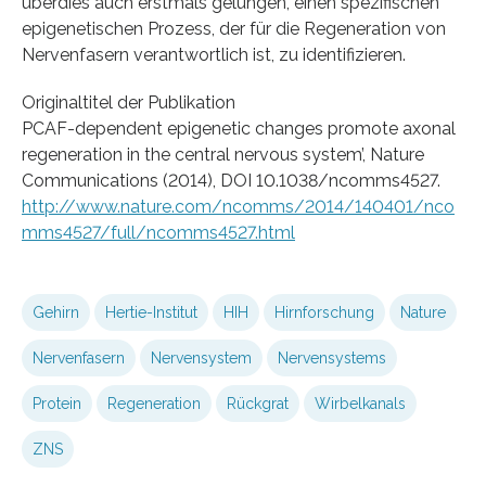
überdies auch erstmals gelungen, einen spezifischen
epigenetischen Prozess, der für die Regeneration von
Nervenfasern verantwortlich ist, zu identifizieren.
Originaltitel der Publikation
PCAF-dependent epigenetic changes promote axonal
regeneration in the central nervous system’, Nature
Communications (2014), DOI 10.1038/ncomms4527.
http://www.nature.com/ncomms/2014/140401/nco
mms4527/full/ncomms4527.html
Gehirn
Hertie-Institut
HIH
Hirnforschung
Nature
Nervenfasern
Nervensystem
Nervensystems
Protein
Regeneration
Rückgrat
Wirbelkanals
ZNS