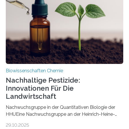
Art einer neuen Gattung beschrieben werden und trägt
nun den Namen Cretosabethes primaevus. Dieser erste
fossile Nachweis einer Stechmückenlarve in Bernstein
stellt gleichzeitig den ersten Fossilfund einer
Mückenlarve aus dem Mesozoikum dar, denn…
Biowissenschaften Chemie
Nachhaltige Pestizide:
Innovationen Für Die
Landwirtschaft
Nachwuchsgruppe in der Quantitativen Biologie der
HHUEine Nachwuchsgruppe an der Heinrich-Heine-
Universität Düsseldorf (HHU) wird in den kommenden
29.10.2025
fünf Jahren erforschen, wie Bakterien auf