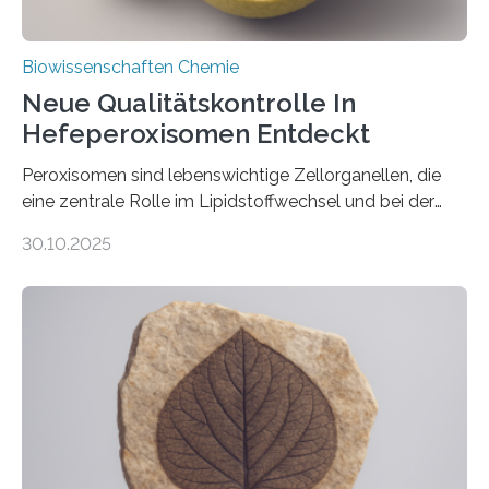
Biowissenschaften Chemie
Neue Qualitätskontrolle In
Hefeperoxisomen Entdeckt
Peroxisomen sind lebenswichtige Zellorganellen, die
eine zentrale Rolle im Lipidstoffwechsel und bei der
Entgiftung von Zellen spielen. Damit sie ihre Aufgaben
30.10.2025
erfüllen können, müssen zahlreiche Enzyme präzise in
ihr Inneres transportiert werden. Ein Forschungsteam
der Ruhr-Universität Bochum um Prof. Dr. Ralf Erdmann
und Dr. Ismaila Francis Yusuf hat nun einen bislang
unbekannten Qualitätskontrollmechanismus des
peroxisomalen Proteintransports in der Bäckerhefe
Saccharomyces cerevisiae entdeckt, der für die
Funktionsfähigkeit der Organellen entscheidend ist. Die
Studie wurde am 28. Oktober 2025 in der