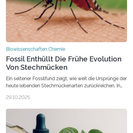
dieser Gruppe bilden aus Zellfäden dichte Geflechte
mit scheibenförmiger Gestalt. Was auffällig ist: Die
nächsten…
Biowissenschaften Chemie
Fossil Enthüllt Die Frühe Evolution
Von Stechmücken
Ein seltener Fossilfund zeigt, wie weit die Ursprünge der
heute lebenden Stechmückenarten zurückreichen. In
99 Millionen Jahre altem Bernstein entdeckten LMU-
29.10.2025
Forschende die bisher älteste bekannte Stechmücken-
Larve. Das kreidezeitliche Fossil stammt aus der
Region Kachin in Myanmar und hat sich in
ausgezeichnetem Zustand erhalten. Es konnte als neue
Art einer neuen Gattung beschrieben werden und trägt