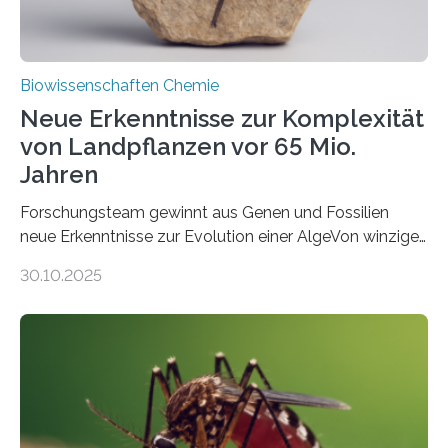
Biowissenschaften Chemie
Neue Erkenntnisse zur Komplexität
von Landpflanzen vor 65 Mio.
Jahren
Forschungsteam gewinnt aus Genen und Fossilien
neue Erkenntnisse zur Evolution einer AlgeVon winzigen
Moosen über filigrane Farne bis zu riesigen Bäumen –
30.10.2025
Landpflanzen zählen zu den komplexesten
fotosynthetischen Organismen der Erde. Ihre
Geschichte beginnt jedoch eher unscheinbar: bei
Grünalgen, die vor Hunderten von Millionen Jahren
lebten. Unter den Vorfahren sticht eine Gruppe heraus,
die noch heute in der Natur vorkommt: die
Süßwasseralge Coleochaetophyceae. Einige Arten