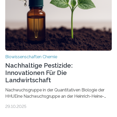
nun den Namen Cretosabethes primaevus. Dieser erste
fossile Nachweis einer Stechmückenlarve in Bernstein
stellt gleichzeitig den ersten Fossilfund einer
Mückenlarve aus dem Mesozoikum dar, denn…
Biowissenschaften Chemie
Nachhaltige Pestizide:
Innovationen Für Die
Landwirtschaft
Nachwuchsgruppe in der Quantitativen Biologie der
HHUEine Nachwuchsgruppe an der Heinrich-Heine-
Universität Düsseldorf (HHU) wird in den kommenden
29.10.2025
fünf Jahren erforschen, wie Bakterien auf
biotechnologischem Weg ein ökologisch verträgliches