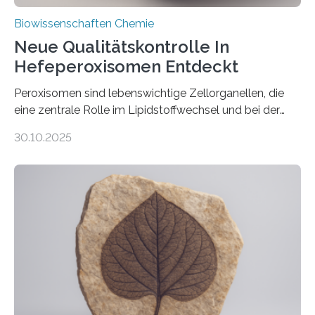
Biowissenschaften Chemie
Neue Qualitätskontrolle In
Hefeperoxisomen Entdeckt
Peroxisomen sind lebenswichtige Zellorganellen, die
eine zentrale Rolle im Lipidstoffwechsel und bei der
Entgiftung von Zellen spielen. Damit sie ihre Aufgaben
30.10.2025
erfüllen können, müssen zahlreiche Enzyme präzise in
ihr Inneres transportiert werden. Ein Forschungsteam
der Ruhr-Universität Bochum um Prof. Dr. Ralf Erdmann
und Dr. Ismaila Francis Yusuf hat nun einen bislang
unbekannten Qualitätskontrollmechanismus des
peroxisomalen Proteintransports in der Bäckerhefe
Saccharomyces cerevisiae entdeckt, der für die
Funktionsfähigkeit der Organellen entscheidend ist. Die
Studie wurde am 28. Oktober 2025 in der
Fachzeitschrift…