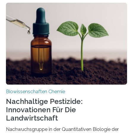
Larve. Das kreidezeitliche Fossil stammt aus der
Region Kachin in Myanmar und hat sich in
ausgezeichnetem Zustand erhalten. Es konnte als neue
Art einer neuen Gattung beschrieben werden und trägt
nun den Namen Cretosabethes primaevus. Dieser erste
fossile Nachweis einer Stechmückenlarve in Bernstein
stellt gleichzeitig den ersten Fossilfund einer
Mückenlarve aus dem Mesozoikum dar, denn…
Biowissenschaften Chemie
Nachhaltige Pestizide:
Innovationen Für Die
Landwirtschaft
Nachwuchsgruppe in der Quantitativen Biologie der