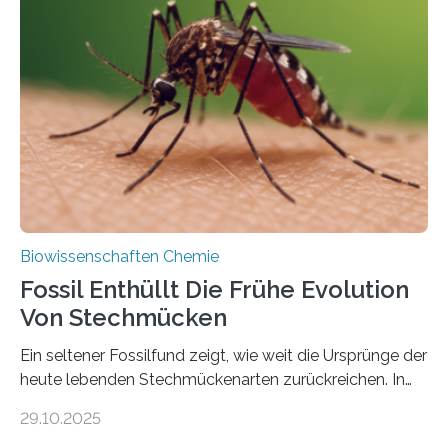
lebten. Unter den Vorfahren sticht eine Gruppe heraus,
die noch heute in der Natur vorkommt: die
Süßwasseralge Coleochaetophyceae. Einige Arten
dieser Gruppe bilden aus Zellfäden dichte Geflechte
mit scheibenförmiger Gestalt. Was auffällig ist: Die
nächsten…
Biowissenschaften Chemie
Fossil Enthüllt Die Frühe Evolution
Von Stechmücken
Ein seltener Fossilfund zeigt, wie weit die Ursprünge der
heute lebenden Stechmückenarten zurückreichen. In
99 Millionen Jahre altem Bernstein entdeckten LMU-
29.10.2025
Forschende die bisher älteste bekannte Stechmücken-