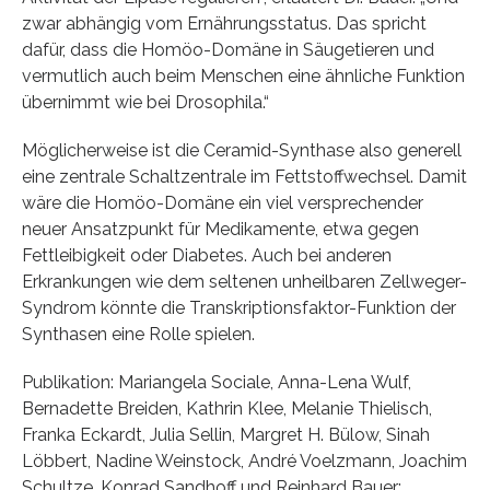
zwar abhängig vom Ernährungsstatus. Das spricht
dafür, dass die Homöo-Domäne in Säugetieren und
vermutlich auch beim Menschen eine ähnliche Funktion
übernimmt wie bei Drosophila.“
Möglicherweise ist die Ceramid-Synthase also generell
eine zentrale Schaltzentrale im Fettstoffwechsel. Damit
wäre die Homöo-Domäne ein viel versprechender
neuer Ansatzpunkt für Medikamente, etwa gegen
Fettleibigkeit oder Diabetes. Auch bei anderen
Erkrankungen wie dem seltenen unheilbaren Zellweger-
Syndrom könnte die Transkriptionsfaktor-Funktion der
Synthasen eine Rolle spielen.
Publikation: Mariangela Sociale, Anna-Lena Wulf,
Bernadette Breiden, Kathrin Klee, Melanie Thielisch,
Franka Eckardt, Julia Sellin, Margret H. Bülow, Sinah
Löbbert, Nadine Weinstock, André Voelzmann, Joachim
Schultze, Konrad Sandhoff und Reinhard Bauer: