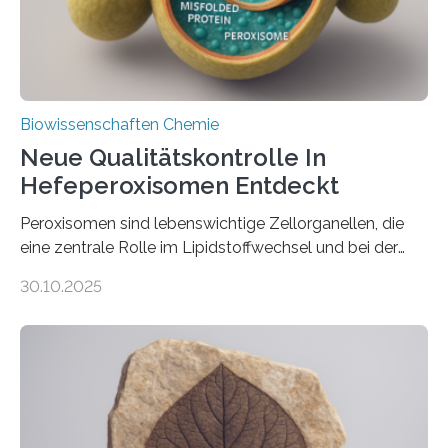
Biowissenschaften Chemie
Neue Qualitätskontrolle In
Hefeperoxisomen Entdeckt
Peroxisomen sind lebenswichtige Zellorganellen, die
eine zentrale Rolle im Lipidstoffwechsel und bei der
Entgiftung von Zellen spielen. Damit sie ihre Aufgaben
30.10.2025
erfüllen können, müssen zahlreiche Enzyme präzise in
ihr Inneres transportiert werden. Ein Forschungsteam
der Ruhr-Universität Bochum um Prof. Dr. Ralf Erdmann
und Dr. Ismaila Francis Yusuf hat nun einen bislang
unbekannten Qualitätskontrollmechanismus des
peroxisomalen Proteintransports in der Bäckerhefe
Saccharomyces cerevisiae entdeckt, der für die