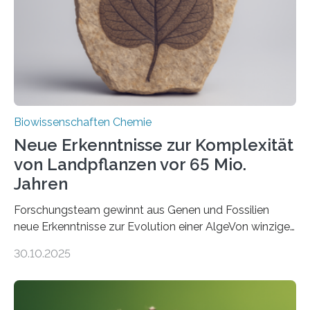
Funktionsfähigkeit der Organellen entscheidend ist. Die
Studie wurde am 28. Oktober 2025 in der
Fachzeitschrift…
Biowissenschaften Chemie
Neue Erkenntnisse zur Komplexität
von Landpflanzen vor 65 Mio.
Jahren
Forschungsteam gewinnt aus Genen und Fossilien
neue Erkenntnisse zur Evolution einer AlgeVon winzigen
Moosen über filigrane Farne bis zu riesigen Bäumen –
30.10.2025
Landpflanzen zählen zu den komplexesten
fotosynthetischen Organismen der Erde. Ihre
Geschichte beginnt jedoch eher unscheinbar: bei
Grünalgen, die vor Hunderten von Millionen Jahren