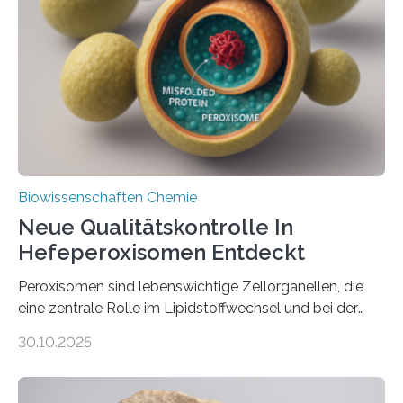
Biowissenschaften Chemie
Neue Qualitätskontrolle In
Hefeperoxisomen Entdeckt
Peroxisomen sind lebenswichtige Zellorganellen, die
eine zentrale Rolle im Lipidstoffwechsel und bei der
Entgiftung von Zellen spielen. Damit sie ihre Aufgaben
30.10.2025
erfüllen können, müssen zahlreiche Enzyme präzise in
ihr Inneres transportiert werden. Ein Forschungsteam
der Ruhr-Universität Bochum um Prof. Dr. Ralf Erdmann