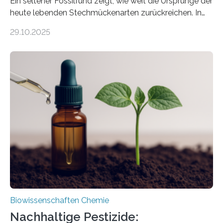
Ein seltener Fossilfund zeigt, wie weit die Ursprünge der
heute lebenden Stechmückenarten zurückreichen. In
99 Millionen Jahre altem Bernstein entdeckten LMU-
29.10.2025
Forschende die bisher älteste bekannte Stechmücken-
Larve. Das kreidezeitliche Fossil stammt aus der
Region Kachin in Myanmar und hat sich in
ausgezeichnetem Zustand erhalten. Es konnte als neue
Art einer neuen Gattung beschrieben werden und trägt
nun den Namen Cretosabethes primaevus. Dieser erste
fossile Nachweis einer Stechmückenlarve in Bernstein
stellt gleichzeitig den ersten Fossilfund einer
Mückenlarve aus dem Mesozoikum dar, denn…
Biowissenschaften Chemie
Nachhaltige Pestizide: