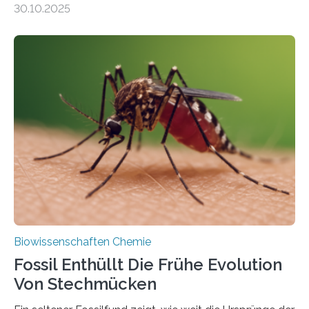
30.10.2025
Landpflanzen zählen zu den komplexesten
fotosynthetischen Organismen der Erde. Ihre
Geschichte beginnt jedoch eher unscheinbar: bei
Grünalgen, die vor Hunderten von Millionen Jahren
lebten. Unter den Vorfahren sticht eine Gruppe heraus,
die noch heute in der Natur vorkommt: die
Süßwasseralge Coleochaetophyceae. Einige Arten
dieser Gruppe bilden aus Zellfäden dichte Geflechte
mit scheibenförmiger Gestalt. Was auffällig ist: Die
nächsten…
Biowissenschaften Chemie
Fossil Enthüllt Die Frühe Evolution
Von Stechmücken