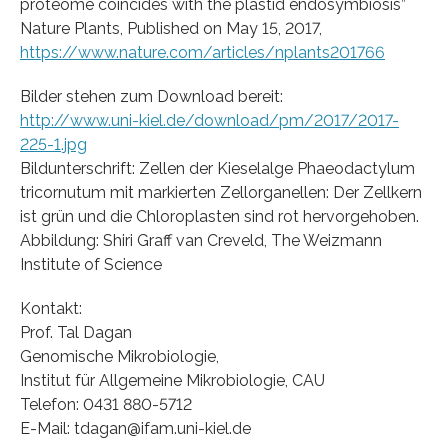
proteome coincides with the plastid endosymbiosis”
Nature Plants, Published on May 15, 2017,
https://www.nature.com/articles/nplants201766
Bilder stehen zum Download bereit:
http://www.uni-kiel.de/download/pm/2017/2017-
225-1.jpg
Bildunterschrift: Zellen der Kieselalge Phaeodactylum
tricornutum mit markierten Zellorganellen: Der Zellkern
ist grün und die Chloroplasten sind rot hervorgehoben.
Abbildung: Shiri Graff van Creveld, The Weizmann
Institute of Science
Kontakt:
Prof. Tal Dagan
Genomische Mikrobiologie,
Institut für Allgemeine Mikrobiologie, CAU
Telefon: 0431 880-5712
E-Mail: tdagan@ifam.uni-kiel.de