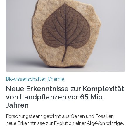
und Dr. Ismaila Francis Yusuf hat nun einen bislang
unbekannten Qualitätskontrollmechanismus des
peroxisomalen Proteintransports in der Bäckerhefe
Saccharomyces cerevisiae entdeckt, der für die
Funktionsfähigkeit der Organellen entscheidend ist. Die
Studie wurde am 28. Oktober 2025 in der
Fachzeitschrift…
Biowissenschaften Chemie
Neue Erkenntnisse zur Komplexität
von Landpflanzen vor 65 Mio.
Jahren
Forschungsteam gewinnt aus Genen und Fossilien
neue Erkenntnisse zur Evolution einer AlgeVon winzigen
Moosen über filigrane Farne bis zu riesigen Bäumen –