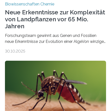
Biowissenschaften Chemie
Neue Erkenntnisse zur Komplexität
von Landpflanzen vor 65 Mio.
Jahren
Forschungsteam gewinnt aus Genen und Fossilien
neue Erkenntnisse zur Evolution einer AlgeVon winzigen
Moosen über filigrane Farne bis zu riesigen Bäumen –
30.10.2025
Landpflanzen zählen zu den komplexesten
fotosynthetischen Organismen der Erde. Ihre
Geschichte beginnt jedoch eher unscheinbar: bei
Grünalgen, die vor Hunderten von Millionen Jahren
lebten. Unter den Vorfahren sticht eine Gruppe heraus,
die noch heute in der Natur vorkommt: die
Süßwasseralge Coleochaetophyceae. Einige Arten
dieser Gruppe bilden aus Zellfäden dichte Geflechte
mit scheibenförmiger Gestalt. Was auffällig ist: Die
nächsten…