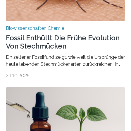
Biowissenschaften Chemie
Fossil Enthüllt Die Frühe Evolution
Von Stechmücken
Ein seltener Fossilfund zeigt, wie weit die Ursprünge der
heute lebenden Stechmückenarten zurückreichen. In
99 Millionen Jahre altem Bernstein entdeckten LMU-
29.10.2025
Forschende die bisher älteste bekannte Stechmücken-
Larve. Das kreidezeitliche Fossil stammt aus der
Region Kachin in Myanmar und hat sich in
ausgezeichnetem Zustand erhalten. Es konnte als neue
Art einer neuen Gattung beschrieben werden und trägt
nun den Namen Cretosabethes primaevus. Dieser erste
fossile Nachweis einer Stechmückenlarve in Bernstein
stellt gleichzeitig den ersten Fossilfund einer