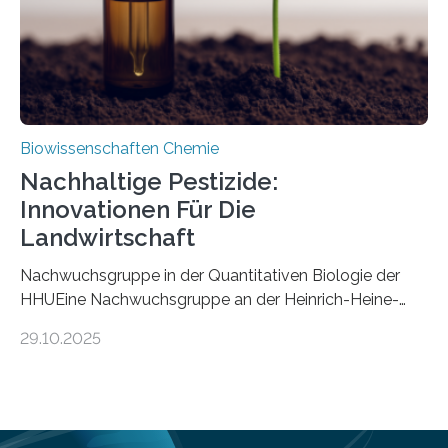
Mückenlarve aus dem Mesozoikum dar, denn…
Biowissenschaften Chemie
Nachhaltige Pestizide:
Innovationen Für Die
Landwirtschaft
Nachwuchsgruppe in der Quantitativen Biologie der
HHUEine Nachwuchsgruppe an der Heinrich-Heine-
Universität Düsseldorf (HHU) wird in den kommenden
29.10.2025
fünf Jahren erforschen, wie Bakterien auf
biotechnologischem Weg ein ökologisch verträgliches
Pestizid erzeugen können. Der Wirkstoff stammt dabei
ursprünglich aus einer Pflanze, der Dalmatinischen
Insektenblume. Das Bundesministerium für Forschung,