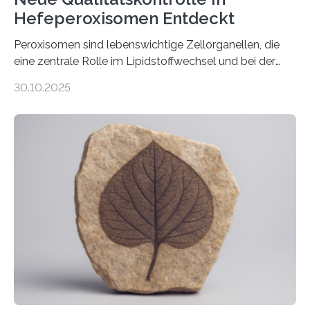
Hefeperoxisomen Entdeckt
Peroxisomen sind lebenswichtige Zellorganellen, die
eine zentrale Rolle im Lipidstoffwechsel und bei der
Entgiftung von Zellen spielen. Damit sie ihre Aufgaben
30.10.2025
erfüllen können, müssen zahlreiche Enzyme präzise in
ihr Inneres transportiert werden. Ein Forschungsteam
der Ruhr-Universität Bochum um Prof. Dr. Ralf Erdmann
und Dr. Ismaila Francis Yusuf hat nun einen bislang
unbekannten Qualitätskontrollmechanismus des
peroxisomalen Proteintransports in der Bäckerhefe
Saccharomyces cerevisiae entdeckt, der für die
Funktionsfähigkeit der Organellen entscheidend ist. Die
Studie wurde am 28. Oktober 2025 in der
Fachzeitschrift…