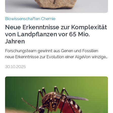
Biowissenschaften Chemie
Neue Erkenntnisse zur Komplexität
von Landpflanzen vor 65 Mio.
Jahren
Forschungsteam gewinnt aus Genen und Fossilien
neue Erkenntnisse zur Evolution einer AlgeVon winzigen
Moosen über filigrane Farne bis zu riesigen Bäumen –
30.10.2025
Landpflanzen zählen zu den komplexesten
fotosynthetischen Organismen der Erde. Ihre
Geschichte beginnt jedoch eher unscheinbar: bei
Grünalgen, die vor Hunderten von Millionen Jahren
lebten. Unter den Vorfahren sticht eine Gruppe heraus,
die noch heute in der Natur vorkommt: die
Süßwasseralge Coleochaetophyceae. Einige Arten
dieser Gruppe bilden aus Zellfäden dichte Geflechte