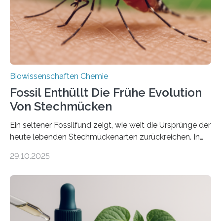
mit scheibenförmiger Gestalt. Was auffällig ist: Die
nächsten…
Biowissenschaften Chemie
Fossil Enthüllt Die Frühe Evolution
Von Stechmücken
Ein seltener Fossilfund zeigt, wie weit die Ursprünge der
heute lebenden Stechmückenarten zurückreichen. In
99 Millionen Jahre altem Bernstein entdeckten LMU-
29.10.2025
Forschende die bisher älteste bekannte Stechmücken-
Larve. Das kreidezeitliche Fossil stammt aus der
Region Kachin in Myanmar und hat sich in
ausgezeichnetem Zustand erhalten. Es konnte als neue
Art einer neuen Gattung beschrieben werden und trägt
nun den Namen Cretosabethes primaevus. Dieser erste