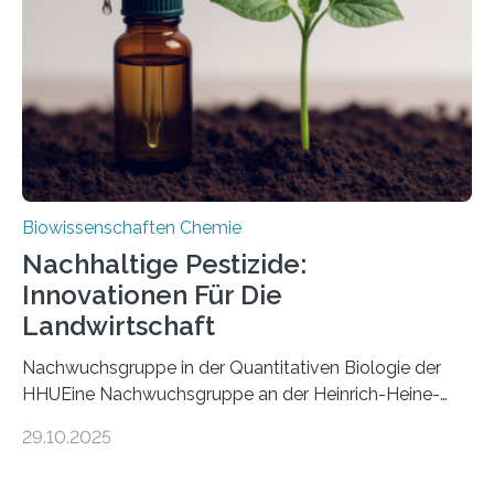
fossile Nachweis einer Stechmückenlarve in Bernstein
stellt gleichzeitig den ersten Fossilfund einer
Mückenlarve aus dem Mesozoikum dar, denn…
Biowissenschaften Chemie
Nachhaltige Pestizide:
Innovationen Für Die
Landwirtschaft
Nachwuchsgruppe in der Quantitativen Biologie der
HHUEine Nachwuchsgruppe an der Heinrich-Heine-
Universität Düsseldorf (HHU) wird in den kommenden
29.10.2025
fünf Jahren erforschen, wie Bakterien auf
biotechnologischem Weg ein ökologisch verträgliches