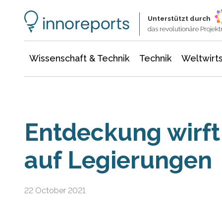
Wissenschaft & Technik
Informationstechnologie
Energie & Elektrotechnik
Unterstützt durch
das revolutionäre Proje
Wissenschaft & Technik
Technik
Weltwirts
Entdeckung wirft
auf Legierungen
22 October 2021