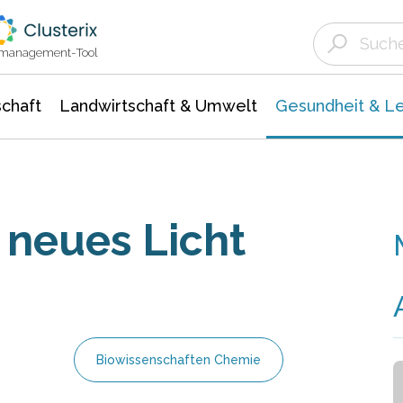
Landwirtschaft & Umwelt
Gesundheit &
Agrar- Forstwissenschaften
Biowissenschafte
Unternehmensmeldungen
Ökologie Umwelt- Naturschutz
ktmanagement-Tool
chaft
Landwirtschaft & Umwelt
Gesundheit & L
 neues Licht
Biowissenschaften Chemie