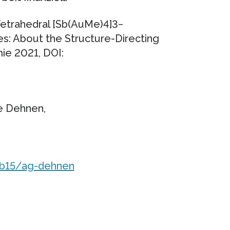
 Tetrahedral [Sb(AuMe)4]3−
es: About the Structure-Directing
ie 2021, DOI:
ie Dehnen,
fb15/ag-dehnen