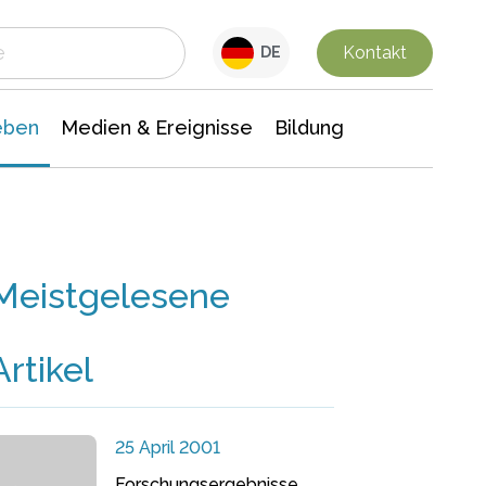
 Leben
Medien & Ereignisse
Interdisziplinäre Forschung
Veranstaltungsnachrichten
n Chemie
Gesellschaftswissenschaften
Kontakt
DE
eben
Medien & Ereignisse
Bildung
Meistgelesene
Artikel
25 April 2001
Forschungsergebnisse