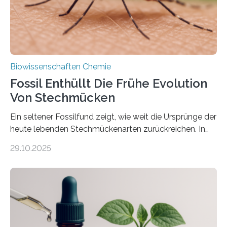
nächsten…
Biowissenschaften Chemie
Fossil Enthüllt Die Frühe Evolution
Von Stechmücken
Ein seltener Fossilfund zeigt, wie weit die Ursprünge der
heute lebenden Stechmückenarten zurückreichen. In
99 Millionen Jahre altem Bernstein entdeckten LMU-
29.10.2025
Forschende die bisher älteste bekannte Stechmücken-
Larve. Das kreidezeitliche Fossil stammt aus der
Region Kachin in Myanmar und hat sich in
ausgezeichnetem Zustand erhalten. Es konnte als neue
Art einer neuen Gattung beschrieben werden und trägt
nun den Namen Cretosabethes primaevus. Dieser erste
fossile Nachweis einer Stechmückenlarve in Bernstein