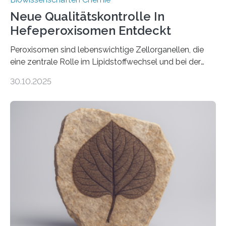
Neue Qualitätskontrolle In
Hefeperoxisomen Entdeckt
Peroxisomen sind lebenswichtige Zellorganellen, die
eine zentrale Rolle im Lipidstoffwechsel und bei der
Entgiftung von Zellen spielen. Damit sie ihre Aufgaben
30.10.2025
erfüllen können, müssen zahlreiche Enzyme präzise in
ihr Inneres transportiert werden. Ein Forschungsteam
der Ruhr-Universität Bochum um Prof. Dr. Ralf Erdmann
und Dr. Ismaila Francis Yusuf hat nun einen bislang
unbekannten Qualitätskontrollmechanismus des
peroxisomalen Proteintransports in der Bäckerhefe
Saccharomyces cerevisiae entdeckt, der für die
Funktionsfähigkeit der Organellen entscheidend ist. Die
Studie wurde am 28. Oktober 2025 in der
Fachzeitschrift…