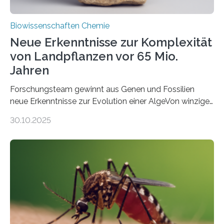
Biowissenschaften Chemie
Neue Erkenntnisse zur Komplexität
von Landpflanzen vor 65 Mio.
Jahren
Forschungsteam gewinnt aus Genen und Fossilien
neue Erkenntnisse zur Evolution einer AlgeVon winzigen
Moosen über filigrane Farne bis zu riesigen Bäumen –
30.10.2025
Landpflanzen zählen zu den komplexesten
fotosynthetischen Organismen der Erde. Ihre
Geschichte beginnt jedoch eher unscheinbar: bei
Grünalgen, die vor Hunderten von Millionen Jahren
lebten. Unter den Vorfahren sticht eine Gruppe heraus,
die noch heute in der Natur vorkommt: die
Süßwasseralge Coleochaetophyceae. Einige Arten
dieser Gruppe bilden aus Zellfäden dichte Geflechte
mit scheibenförmiger Gestalt. Was auffällig ist: Die