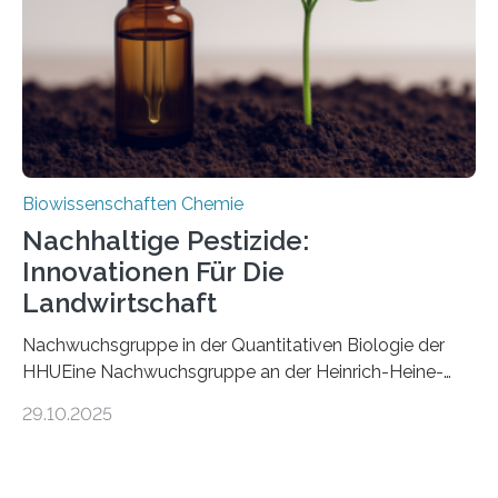
stellt gleichzeitig den ersten Fossilfund einer
Mückenlarve aus dem Mesozoikum dar, denn…
Biowissenschaften Chemie
Nachhaltige Pestizide:
Innovationen Für Die
Landwirtschaft
Nachwuchsgruppe in der Quantitativen Biologie der
HHUEine Nachwuchsgruppe an der Heinrich-Heine-
Universität Düsseldorf (HHU) wird in den kommenden
29.10.2025
fünf Jahren erforschen, wie Bakterien auf
biotechnologischem Weg ein ökologisch verträgliches
Pestizid erzeugen können. Der Wirkstoff stammt dabei