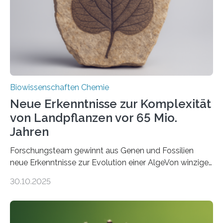
Funktionsfähigkeit der Organellen entscheidend ist. Die
Studie wurde am 28. Oktober 2025 in der
Fachzeitschrift…
Biowissenschaften Chemie
Neue Erkenntnisse zur Komplexität
von Landpflanzen vor 65 Mio.
Jahren
Forschungsteam gewinnt aus Genen und Fossilien
neue Erkenntnisse zur Evolution einer AlgeVon winzigen
Moosen über filigrane Farne bis zu riesigen Bäumen –
30.10.2025
Landpflanzen zählen zu den komplexesten
fotosynthetischen Organismen der Erde. Ihre
Geschichte beginnt jedoch eher unscheinbar: bei
Grünalgen, die vor Hunderten von Millionen Jahren