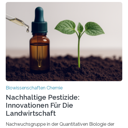
Larve. Das kreidezeitliche Fossil stammt aus der
Region Kachin in Myanmar und hat sich in
ausgezeichnetem Zustand erhalten. Es konnte als neue
Art einer neuen Gattung beschrieben werden und trägt
nun den Namen Cretosabethes primaevus. Dieser erste
fossile Nachweis einer Stechmückenlarve in Bernstein
stellt gleichzeitig den ersten Fossilfund einer
Mückenlarve aus dem Mesozoikum dar, denn…
Biowissenschaften Chemie
Nachhaltige Pestizide:
Innovationen Für Die
Landwirtschaft
Nachwuchsgruppe in der Quantitativen Biologie der