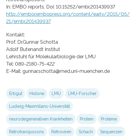
In: EMBO reports, Doi: 10.15252/embr.201439937
http://embor.embopress.org/content/early/2015/05/
21/embr.201439937
Kontakt:
Prof. Dr.Gunnar Schotta
Adolf Butenandt Institut
Lehrstuhl für Molekularbiologie der LMU
Tel: 089-2180-75-422
E-Mail: gunnar.schotta@med.uni-muenchen.de
Erbgut
Histone
LMU
LMU-Forscher
Ludwig-Maximilians-Universität
neurodegenerativen Krankheiten
Protein
Proteine
Retrotransposons
Retroviren
Schach
Sequenzen