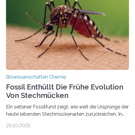
lebten. Unter den Vorfahren sticht eine Gruppe heraus,
die noch heute in der Natur vorkommt: die
Süßwasseralge Coleochaetophyceae. Einige Arten
dieser Gruppe bilden aus Zellfäden dichte Geflechte
mit scheibenförmiger Gestalt. Was auffällig ist: Die
nächsten…
Biowissenschaften Chemie
Fossil Enthüllt Die Frühe Evolution
Von Stechmücken
Ein seltener Fossilfund zeigt, wie weit die Ursprünge der
heute lebenden Stechmückenarten zurückreichen. In
99 Millionen Jahre altem Bernstein entdeckten LMU-
29.10.2025
Forschende die bisher älteste bekannte Stechmücken-