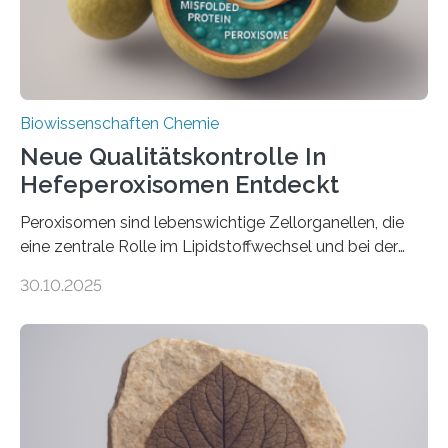
Biowissenschaften Chemie
Neue Qualitätskontrolle In
Hefeperoxisomen Entdeckt
Peroxisomen sind lebenswichtige Zellorganellen, die
eine zentrale Rolle im Lipidstoffwechsel und bei der
Entgiftung von Zellen spielen. Damit sie ihre Aufgaben
30.10.2025
erfüllen können, müssen zahlreiche Enzyme präzise in
ihr Inneres transportiert werden. Ein Forschungsteam
der Ruhr-Universität Bochum um Prof. Dr. Ralf Erdmann
und Dr. Ismaila Francis Yusuf hat nun einen bislang
unbekannten Qualitätskontrollmechanismus des
peroxisomalen Proteintransports in der Bäckerhefe
Saccharomyces cerevisiae entdeckt, der für die