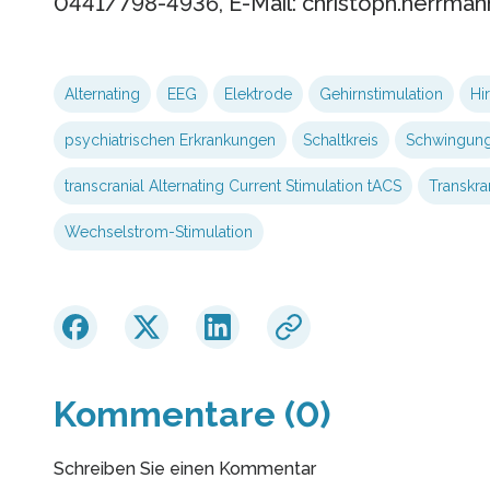
0441/798-4936, E-Mail: christoph.herrma
Alternating
EEG
Elektrode
Gehirnstimulation
Hir
psychiatrischen Erkrankungen
Schaltkreis
Schwingun
transcranial Alternating Current Stimulation tACS
Transkra
Wechselstrom-Stimulation
Kommentare (0)
Schreiben Sie einen Kommentar