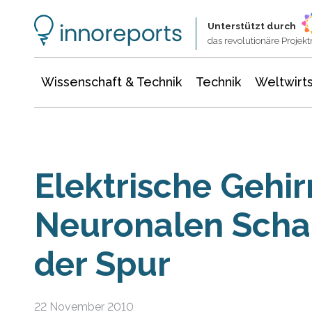
Wissenschaft & Technik
Informationstechnologie
Energie & Elektrotechnik
Unterstützt durch
das revolutionäre Proje
Wissenschaft & Technik
Technik
Weltwirts
Elektrische Gehir
Neuronalen Schal
der Spur
22 November 2010