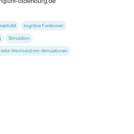
nn@uni-oldenburg.de
naktivität
kognitive Funktionen
g
Stimulation
nielle Wechselstrom-Stimulationen