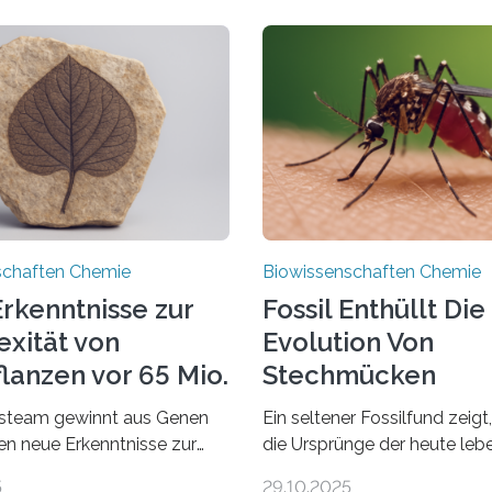
schaften Chemie
Biowissenschaften Chemie
rkenntnisse zur
Fossil Enthüllt Die
xität von
Evolution Von
lanzen vor 65 Mio.
Stechmücken
steam gewinnt aus Genen
Ein seltener Fossilfund zeigt
ien neue Erkenntnisse zur
die Ursprünge der heute le
einer AlgeVon winzigen
Stechmückenarten zurückrei
5
29.10.2025