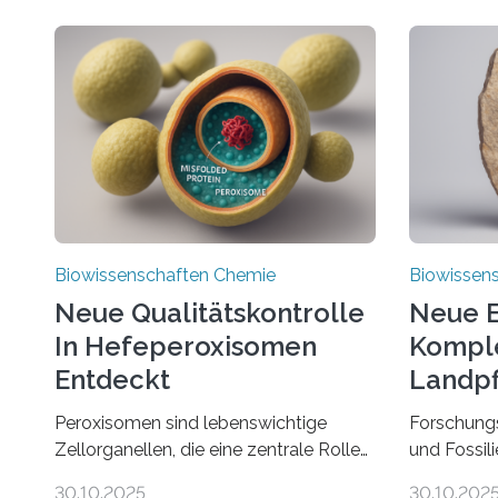
Biowissenschaften Chemie
Biowissen
Neue Qualitätskontrolle
Neue E
In Hefeperoxisomen
Komple
Entdeckt
Landpf
Jahren
Peroxisomen sind lebenswichtige
Forschung
Zellorganellen, die eine zentrale Rolle
und Fossil
im Lipidstoffwechsel und bei der
Evolution 
30.10.2025
30.10.202