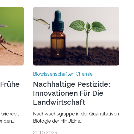
Biowissenschaften Chemie
 Frühe
Nachhaltige Pestizide:
Innovationen Für Die
Landwirtschaft
, wie weit
Nachwuchsgruppe in der Quantitativen
benden
Biologie der HHUEine
chen. In
Nachwuchsgruppe an der Heinrich-
29.10.2025