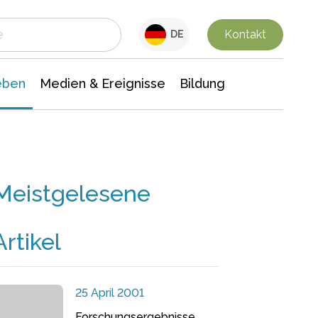
 Leben
Medien & Ereignisse
Interdisziplinäre Forschung
Veranstaltungsnachrichten
n Chemie
Gesellschaftswissenschaften
Kontakt
DE
eben
Medien & Ereignisse
Bildung
Meistgelesene
Artikel
25 April 2001
Forschungsergebnisse