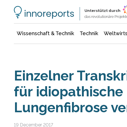
Wissenschaft & Technik
Informationstechnologie
Energie & Elektrotechnik
Unterstützt durch
das revolutionäre Proje
Wissenschaft & Technik
Technik
Weltwirts
Einzelner Transkr
für idiopathische
Lungenfibrose ve
19 December 2017