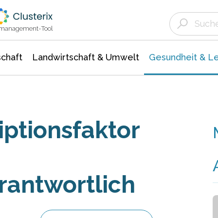
Landwirtschaft & Umwelt
Gesundheit &
Agrar- Forstwissenschaften
Biowissenschafte
Unternehmensmeldungen
Ökologie Umwelt- Naturschutz
ktmanagement-Tool
chaft
Landwirtschaft & Umwelt
Gesundheit & L
iptionsfaktor
rantwortlich