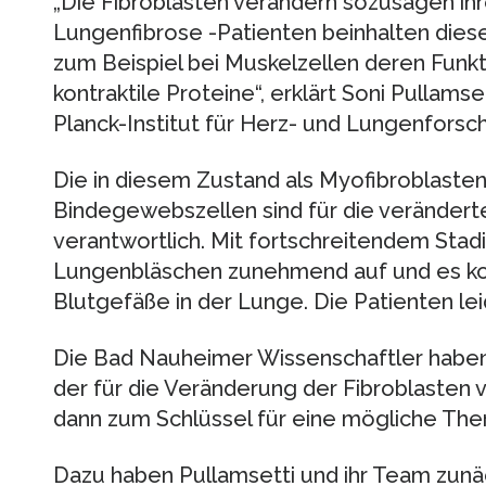
„Die Fibroblasten verändern sozusagen ihre
Lungenfibrose -Patienten beinhalten dies
zum Beispiel bei Muskelzellen deren Fun
kontraktile Proteine“, erklärt Soni Pullams
Planck-Institut für Herz- und Lungenforsc
Die in diesem Zustand als Myofibroblaste
Bindegewebszellen sind für die veränder
verantwortlich. Mit fortschreitendem Stad
Lungenbläschen zunehmend auf und es ko
Blutgefäße in der Lunge. Die Patienten le
Die Bad Nauheimer Wissenschaftler haben
der für die Veränderung der Fibroblasten v
dann zum Schlüssel für eine mögliche The
Dazu haben Pullamsetti und ihr Team zun