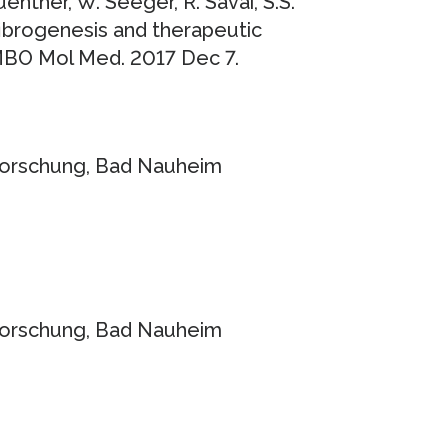
enther, W. Seeger, R. Savai, S.S.
fibrogenesis and therapeutic
 EMBO Mol Med. 2017 Dec 7.
nforschung, Bad Nauheim
nforschung, Bad Nauheim