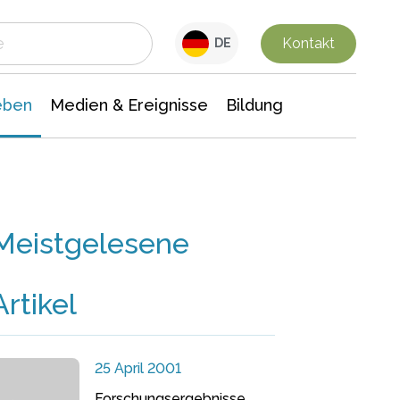
 Leben
Medien & Ereignisse
Interdisziplinäre Forschung
Veranstaltungsnachrichten
n Chemie
Gesellschaftswissenschaften
Kontakt
DE
eben
Medien & Ereignisse
Bildung
Meistgelesene
Artikel
25 April 2001
Forschungsergebnisse