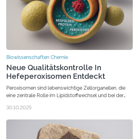
Biowissenschaften Chemie
Neue Qualitätskontrolle In
Hefeperoxisomen Entdeckt
Peroxisomen sind lebenswichtige Zellorganellen, die
eine zentrale Rolle im Lipidstoffwechsel und bei der
Entgiftung von Zellen spielen. Damit sie ihre Aufgaben
30.10.2025
erfüllen können, müssen zahlreiche Enzyme präzise in
ihr Inneres transportiert werden. Ein Forschungsteam
der Ruhr-Universität Bochum um Prof. Dr. Ralf Erdmann
und Dr. Ismaila Francis Yusuf hat nun einen bislang