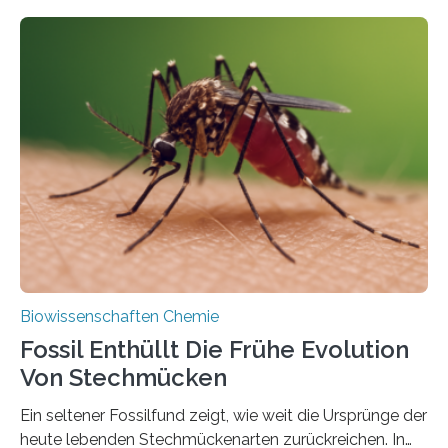
fotosynthetischen Organismen der Erde. Ihre
Geschichte beginnt jedoch eher unscheinbar: bei
Grünalgen, die vor Hunderten von Millionen Jahren
lebten. Unter den Vorfahren sticht eine Gruppe heraus,
die noch heute in der Natur vorkommt: die
Süßwasseralge Coleochaetophyceae. Einige Arten
dieser Gruppe bilden aus Zellfäden dichte Geflechte
mit scheibenförmiger Gestalt. Was auffällig ist: Die
nächsten…
Biowissenschaften Chemie
Fossil Enthüllt Die Frühe Evolution
Von Stechmücken
Ein seltener Fossilfund zeigt, wie weit die Ursprünge der
heute lebenden Stechmückenarten zurückreichen. In