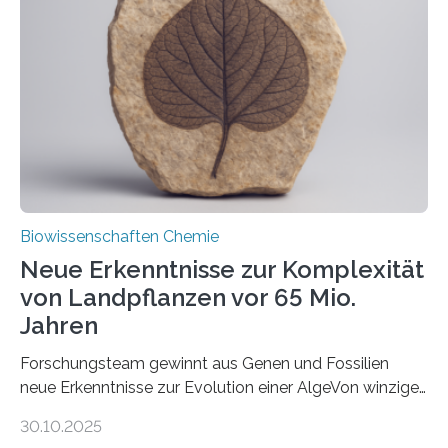
unbekannten Qualitätskontrollmechanismus des
peroxisomalen Proteintransports in der Bäckerhefe
Saccharomyces cerevisiae entdeckt, der für die
Funktionsfähigkeit der Organellen entscheidend ist. Die
Studie wurde am 28. Oktober 2025 in der
Fachzeitschrift…
Biowissenschaften Chemie
Neue Erkenntnisse zur Komplexität
von Landpflanzen vor 65 Mio.
Jahren
Forschungsteam gewinnt aus Genen und Fossilien
neue Erkenntnisse zur Evolution einer AlgeVon winzigen
Moosen über filigrane Farne bis zu riesigen Bäumen –
30.10.2025
Landpflanzen zählen zu den komplexesten