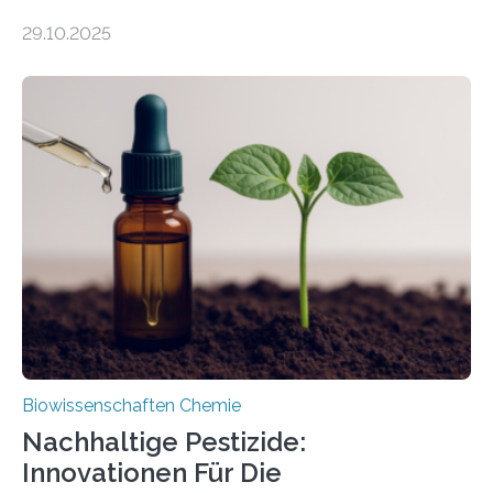
99 Millionen Jahre altem Bernstein entdeckten LMU-
29.10.2025
Forschende die bisher älteste bekannte Stechmücken-
Larve. Das kreidezeitliche Fossil stammt aus der
Region Kachin in Myanmar und hat sich in
ausgezeichnetem Zustand erhalten. Es konnte als neue
Art einer neuen Gattung beschrieben werden und trägt
nun den Namen Cretosabethes primaevus. Dieser erste
fossile Nachweis einer Stechmückenlarve in Bernstein
stellt gleichzeitig den ersten Fossilfund einer
Mückenlarve aus dem Mesozoikum dar, denn…
Biowissenschaften Chemie
Nachhaltige Pestizide:
Innovationen Für Die