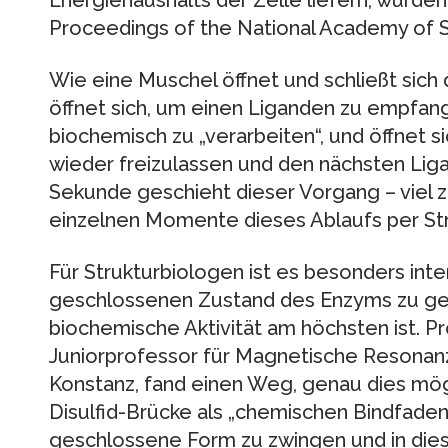
Energiehaushalts der Zelle liefern, wurd
Proceedings of the National Academy of S
Wie eine Muschel öffnet und schließt sich
öffnet sich, um einen Liganden zu empfange
biochemisch zu „verarbeiten“, und öffnet si
wieder freizulassen und den nächsten Lig
Sekunde geschieht dieser Vorgang – viel zu
einzelnen Momente dieses Ablaufs per Str
Für Strukturbiologen ist es besonders int
geschlossenen Zustand des Enzyms zu g
biochemische Aktivität am höchsten ist. Pr
Juniorprofessor für Magnetische Resonanz
Konstanz, fand einen Weg, genau dies mögl
Disulfid-Brücke als „chemischen Bindfaden
geschlossene Form zu zwingen und in dies