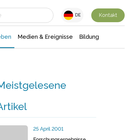
 Leben
Medien & Ereignisse
Interdisziplinäre Forschung
Veranstaltungsnachrichten
n Chemie
Gesellschaftswissenschaften
Kontakt
DE
eben
Medien & Ereignisse
Bildung
Meistgelesene
Artikel
25 April 2001
Forschungsergebnisse