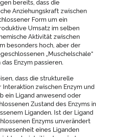
en bereits, dass die
ische Anziehungskraft zwischen
chlossener Form um ein
 produktive Umsatz im selben
chemische Aktivität zwischen
rm besonders hoch, aber der
er geschlossenen „Muschelschale“
 das Enzym passieren.
en, dass die strukturelle
r Interaktion zwischen Enzym und
 ob ein Ligand anwesend oder
schlossenen Zustand des Enzyms in
ossenem Liganden. Ist der Ligand
chlossenen Enzyms unverändert
Anwesenheit eines Liganden