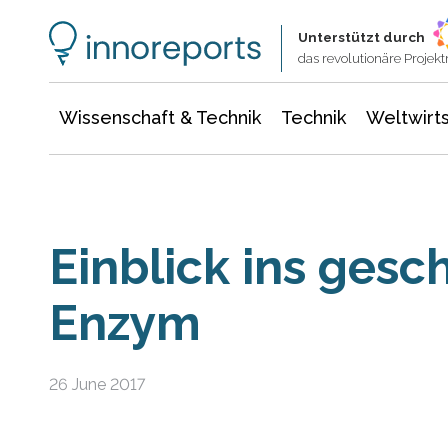
Wissenschaft & Technik
Informationstechnologie
Energie & Elektrotechnik
Unterstützt durch
das revolutionäre Proje
Wissenschaft & Technik
Technik
Weltwirts
Einblick ins gesc
Enzym
26 June 2017