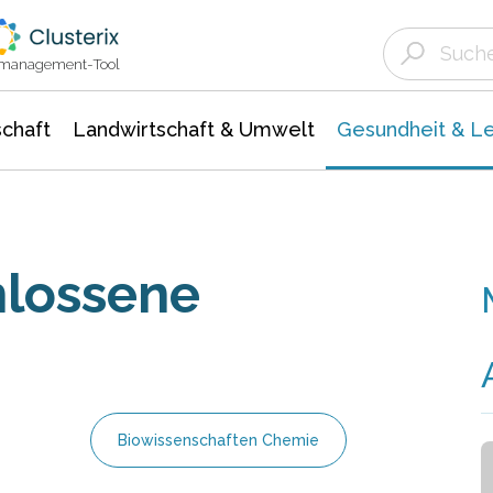
Landwirtschaft & Umwelt
Gesundheit &
Agrar- Forstwissenschaften
Biowissenschafte
Unternehmensmeldungen
Ökologie Umwelt- Naturschutz
ktmanagement-Tool
chaft
Landwirtschaft & Umwelt
Gesundheit & L
hlossene
Biowissenschaften Chemie