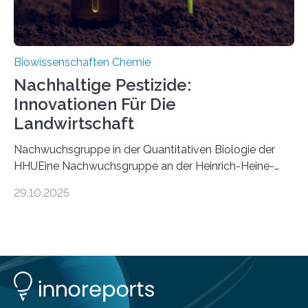
Biowissenschaften Chemie
Nachhaltige Pestizide:
Innovationen Für Die
Landwirtschaft
Nachwuchsgruppe in der Quantitativen Biologie der
HHUEine Nachwuchsgruppe an der Heinrich-Heine-
Universität Düsseldorf (HHU) wird in den kommenden
29.10.2025
fünf Jahren erforschen, wie Bakterien auf
biotechnologischem Weg ein ökologisch verträgliches
Pestizid erzeugen können. Der Wirkstoff stammt dabei
ursprünglich aus einer Pflanze, der Dalmatinischen
Insektenblume. Das Bundesministerium für Forschung,
Technologie und Raumfahrt (BMFTR) fördert das
Projekt im Rahmen der Nationalen