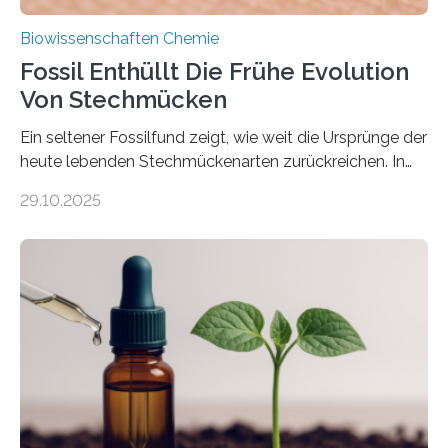
Biowissenschaften Chemie
Fossil Enthüllt Die Frühe Evolution
Von Stechmücken
Ein seltener Fossilfund zeigt, wie weit die Ursprünge der
heute lebenden Stechmückenarten zurückreichen. In
99 Millionen Jahre altem Bernstein entdeckten LMU-
29.10.2025
Forschende die bisher älteste bekannte Stechmücken-
Larve. Das kreidezeitliche Fossil stammt aus der
Region Kachin in Myanmar und hat sich in
ausgezeichnetem Zustand erhalten. Es konnte als neue
Art einer neuen Gattung beschrieben werden und trägt
nun den Namen Cretosabethes primaevus. Dieser erste
fossile Nachweis einer Stechmückenlarve in Bernstein
stellt gleichzeitig den ersten Fossilfund einer
Mückenlarve aus dem Mesozoikum dar, denn…