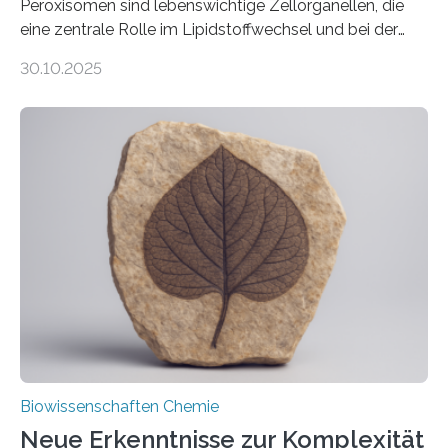
Peroxisomen sind lebenswichtige Zellorganellen, die
eine zentrale Rolle im Lipidstoffwechsel und bei der
Entgiftung von Zellen spielen. Damit sie ihre Aufgaben
30.10.2025
erfüllen können, müssen zahlreiche Enzyme präzise in
ihr Inneres transportiert werden. Ein Forschungsteam
der Ruhr-Universität Bochum um Prof. Dr. Ralf Erdmann
und Dr. Ismaila Francis Yusuf hat nun einen bislang
unbekannten Qualitätskontrollmechanismus des
peroxisomalen Proteintransports in der Bäckerhefe
Saccharomyces cerevisiae entdeckt, der für die
Funktionsfähigkeit der Organellen entscheidend ist. Die
Studie wurde am 28. Oktober 2025 in der
Fachzeitschrift…
Biowissenschaften Chemie
Neue Erkenntnisse zur Komplexität