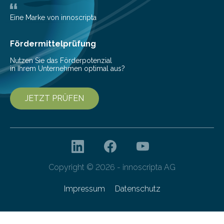
Bioökonomiestrategie mit rund 2,7 Millionen Euro.
Pestizide sind äußerst wichtig, um die globale
Eine Marke von innoscripta
Ernährung zu sichern. Ohne sie besteht die weltweite
Gefahr erheblicher…
Fördermittelprüfung
Nutzen Sie das Förderpotenzial
in Ihrem Unternehmen optimal aus?
JETZT PRÜFEN
Copyright © 2026 - innoscripta AG
Impressum
Datenschutz