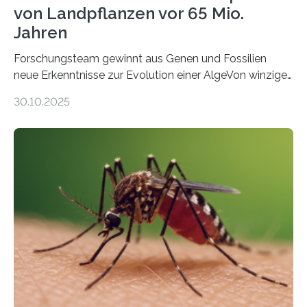
von Landpflanzen vor 65 Mio.
Jahren
Forschungsteam gewinnt aus Genen und Fossilien
neue Erkenntnisse zur Evolution einer AlgeVon winzigen
Moosen über filigrane Farne bis zu riesigen Bäumen –
30.10.2025
Landpflanzen zählen zu den komplexesten
fotosynthetischen Organismen der Erde. Ihre
Geschichte beginnt jedoch eher unscheinbar: bei
Grünalgen, die vor Hunderten von Millionen Jahren
lebten. Unter den Vorfahren sticht eine Gruppe heraus,
die noch heute in der Natur vorkommt: die
Süßwasseralge Coleochaetophyceae. Einige Arten
dieser Gruppe bilden aus Zellfäden dichte Geflechte
mit scheibenförmiger Gestalt. Was auffällig ist: Die
nächsten…