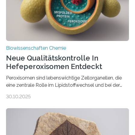
Biowissenschaften Chemie
Neue Qualitätskontrolle In
Hefeperoxisomen Entdeckt
Peroxisomen sind lebenswichtige Zellorganellen, die
eine zentrale Rolle im Lipidstoffwechsel und bei der
Entgiftung von Zellen spielen. Damit sie ihre Aufgaben
30.10.2025
erfüllen können, müssen zahlreiche Enzyme präzise in
ihr Inneres transportiert werden. Ein Forschungsteam
der Ruhr-Universität Bochum um Prof. Dr. Ralf Erdmann
und Dr. Ismaila Francis Yusuf hat nun einen bislang
unbekannten Qualitätskontrollmechanismus des