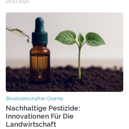
29.10.2025
Forschende die bisher älteste bekannte Stechmücken-
Larve. Das kreidezeitliche Fossil stammt aus der
Region Kachin in Myanmar und hat sich in
ausgezeichnetem Zustand erhalten. Es konnte als neue
Art einer neuen Gattung beschrieben werden und trägt
nun den Namen Cretosabethes primaevus. Dieser erste
fossile Nachweis einer Stechmückenlarve in Bernstein
stellt gleichzeitig den ersten Fossilfund einer
Mückenlarve aus dem Mesozoikum dar, denn…
Biowissenschaften Chemie
Nachhaltige Pestizide:
Innovationen Für Die
Landwirtschaft