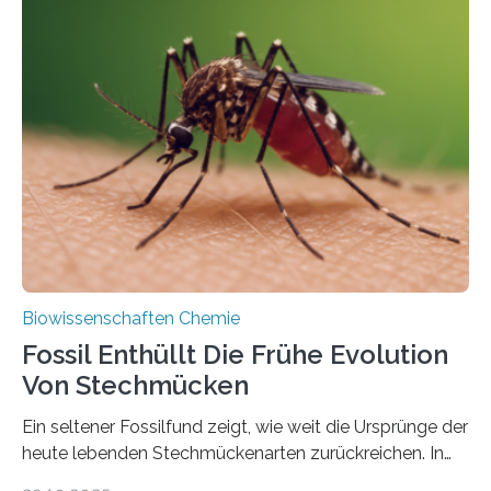
Geschichte beginnt jedoch eher unscheinbar: bei
Grünalgen, die vor Hunderten von Millionen Jahren
lebten. Unter den Vorfahren sticht eine Gruppe heraus,
die noch heute in der Natur vorkommt: die
Süßwasseralge Coleochaetophyceae. Einige Arten
dieser Gruppe bilden aus Zellfäden dichte Geflechte
mit scheibenförmiger Gestalt. Was auffällig ist: Die
nächsten…
Biowissenschaften Chemie
Fossil Enthüllt Die Frühe Evolution
Von Stechmücken
Ein seltener Fossilfund zeigt, wie weit die Ursprünge der
heute lebenden Stechmückenarten zurückreichen. In
99 Millionen Jahre altem Bernstein entdeckten LMU-