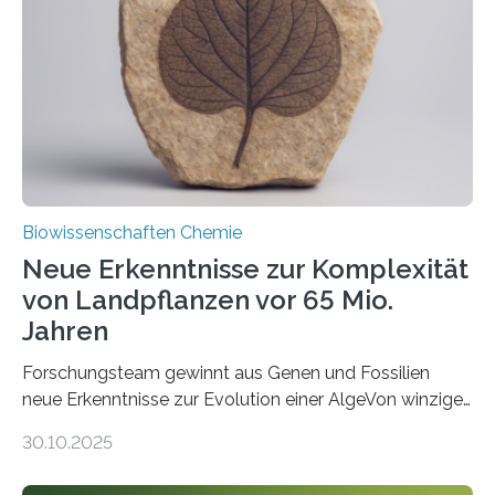
peroxisomalen Proteintransports in der Bäckerhefe
Saccharomyces cerevisiae entdeckt, der für die
Funktionsfähigkeit der Organellen entscheidend ist. Die
Studie wurde am 28. Oktober 2025 in der
Fachzeitschrift…
Biowissenschaften Chemie
Neue Erkenntnisse zur Komplexität
von Landpflanzen vor 65 Mio.
Jahren
Forschungsteam gewinnt aus Genen und Fossilien
neue Erkenntnisse zur Evolution einer AlgeVon winzigen
Moosen über filigrane Farne bis zu riesigen Bäumen –
30.10.2025
Landpflanzen zählen zu den komplexesten
fotosynthetischen Organismen der Erde. Ihre