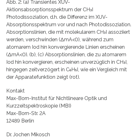
Abb. 2: (a) Transientes XUV-
Aktionsabsorptionsspektrum der CH₃I
Photodissoziation, d.h. die Differenz im XUV-
Absorptionsspektrum vor und nach Photodissoziation.
Absorptionslinien, die mit molekularem CH₃I assoziiert
werden, verschwinden (ΔmA<0), während zum
atomarem Iod hin konvergierende Linien erscheinen
(ΔmA<0). (b), (c) Absorptionslinien, die zu atomarem
Iod hin konvergieren, erscheinen unverzüglich in CH₃I,
hingegen zeitverzögert in C₆H₅I, wie ein Vergleich mit
der Apparatefunktion zeigt (rot).
Kontakt
Max-Born-Institut für Nichtlineare Optik und
Kurzzeitspektroskopie (MBI)
Max-Born-Str. 2A
12489 Berlin
Dr. Jochen Mikosch