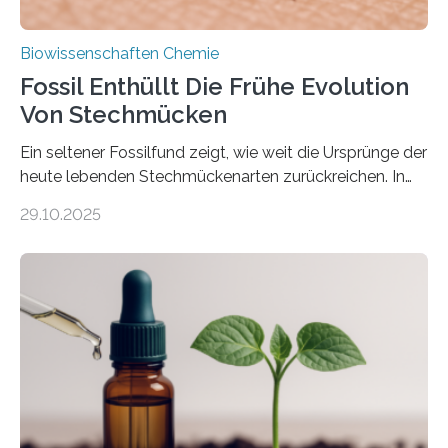
Biowissenschaften Chemie
Fossil Enthüllt Die Frühe Evolution
Von Stechmücken
Ein seltener Fossilfund zeigt, wie weit die Ursprünge der
heute lebenden Stechmückenarten zurückreichen. In
99 Millionen Jahre altem Bernstein entdeckten LMU-
29.10.2025
Forschende die bisher älteste bekannte Stechmücken-
Larve. Das kreidezeitliche Fossil stammt aus der
Region Kachin in Myanmar und hat sich in
ausgezeichnetem Zustand erhalten. Es konnte als neue
Art einer neuen Gattung beschrieben werden und trägt
nun den Namen Cretosabethes primaevus. Dieser erste
fossile Nachweis einer Stechmückenlarve in Bernstein
stellt gleichzeitig den ersten Fossilfund einer
Mückenlarve aus dem Mesozoikum dar, denn…