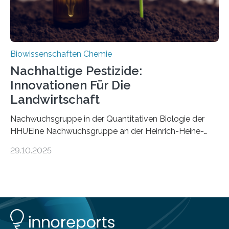
Biowissenschaften Chemie
Nachhaltige Pestizide:
Innovationen Für Die
Landwirtschaft
Nachwuchsgruppe in der Quantitativen Biologie der
HHUEine Nachwuchsgruppe an der Heinrich-Heine-
Universität Düsseldorf (HHU) wird in den kommenden
29.10.2025
fünf Jahren erforschen, wie Bakterien auf
biotechnologischem Weg ein ökologisch verträgliches
Pestizid erzeugen können. Der Wirkstoff stammt dabei
ursprünglich aus einer Pflanze, der Dalmatinischen
Insektenblume. Das Bundesministerium für Forschung,
Technologie und Raumfahrt (BMFTR) fördert das