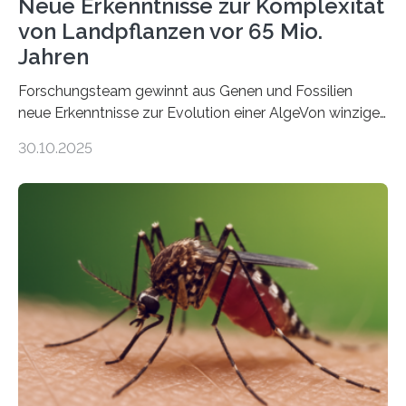
Neue Erkenntnisse zur Komplexität
von Landpflanzen vor 65 Mio.
Jahren
Forschungsteam gewinnt aus Genen und Fossilien
neue Erkenntnisse zur Evolution einer AlgeVon winzigen
Moosen über filigrane Farne bis zu riesigen Bäumen –
30.10.2025
Landpflanzen zählen zu den komplexesten
fotosynthetischen Organismen der Erde. Ihre
Geschichte beginnt jedoch eher unscheinbar: bei
Grünalgen, die vor Hunderten von Millionen Jahren
lebten. Unter den Vorfahren sticht eine Gruppe heraus,
die noch heute in der Natur vorkommt: die
Süßwasseralge Coleochaetophyceae. Einige Arten
dieser Gruppe bilden aus Zellfäden dichte Geflechte
mit scheibenförmiger Gestalt. Was auffällig ist: Die
nächsten…