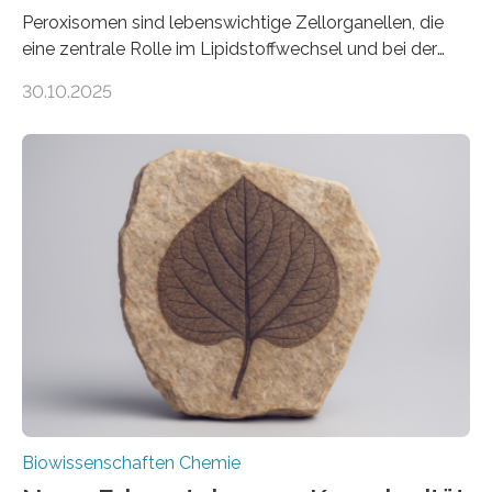
Peroxisomen sind lebenswichtige Zellorganellen, die
eine zentrale Rolle im Lipidstoffwechsel und bei der
Entgiftung von Zellen spielen. Damit sie ihre Aufgaben
30.10.2025
erfüllen können, müssen zahlreiche Enzyme präzise in
ihr Inneres transportiert werden. Ein Forschungsteam
der Ruhr-Universität Bochum um Prof. Dr. Ralf Erdmann
und Dr. Ismaila Francis Yusuf hat nun einen bislang
unbekannten Qualitätskontrollmechanismus des
peroxisomalen Proteintransports in der Bäckerhefe
Saccharomyces cerevisiae entdeckt, der für die
Funktionsfähigkeit der Organellen entscheidend ist. Die
Studie wurde am 28. Oktober 2025 in der
Fachzeitschrift…
Biowissenschaften Chemie