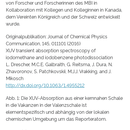
von Forscher und Forscherinnen des MBI in
Kollaboration mit Kollegen und Kolleginnen in Kanada,
dem Vereinten Königreich und der Schweiz entwickelt
wurde.
Originalpublikation: Journal of Chemical Physics
Communication, 145, 011101 (2016)
XUV transient absorption spectroscopy of
iodomethane and iodobenzene photodissociation
L. Drescher, M.C.E. Galbraith, G. Reitsma, J. Dura, N.
Zhavoronov, S. Patchkovskii, M.J.J. Vrakking, and J.
Mikosch
http://dx.doi.org/10.1063/1.4955212
Abb. 1: Die XUV-Absorption aus einer kernnahen Schale
in die Vakanzen in der Valenzschale ist
elementspezifisch und abhängig von der lokalen
chemischen Umgebung um das Reporteratom.