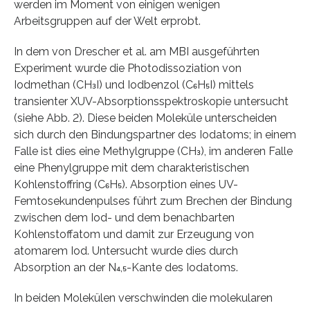
werden im Moment von einigen wenigen
Arbeitsgruppen auf der Welt erprobt.
In dem von Drescher et al. am MBI ausgeführten
Experiment wurde die Photodissoziation von
Iodmethan (CH₃I) und Iodbenzol (C₆H₅I) mittels
transienter XUV-Absorptionsspektroskopie untersucht
(siehe Abb. 2). Diese beiden Moleküle unterscheiden
sich durch den Bindungspartner des Iodatoms; in einem
Falle ist dies eine Methylgruppe (CH₃), im anderen Falle
eine Phenylgruppe mit dem charakteristischen
Kohlenstoffring (C₆H₅). Absorption eines UV-
Femtosekundenpulses führt zum Brechen der Bindung
zwischen dem Iod- und dem benachbarten
Kohlenstoffatom und damit zur Erzeugung von
atomarem Iod. Untersucht wurde dies durch
Absorption an der N₄,₅-Kante des Iodatoms.
In beiden Molekülen verschwinden die molekularen