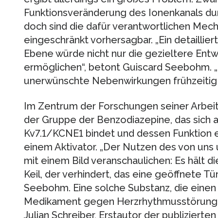
Funktionsveränderung des Ionenkanals du
doch sind die dafür verantwortlichen Mech
eingeschränkt vorhersagbar. „Ein detaillie
Ebene würde nicht nur die gezieltere En
ermöglichen“, betont Guiscard Seebohm. „E
unerwünschte Nebenwirkungen frühzeitig 
Im Zentrum der Forschungen seiner Arbeit
der Gruppe der Benzodiazepine, das sich 
Kv7.1/KCNE1 bindet und dessen Funktion 
einem Aktivator. „Der Nutzen des von uns 
mit einem Bild veranschaulichen: Es hält di
Keil, der verhindert, das eine geöffnete Tür
Seebohm. Eine solche Substanz, die einen K
Medikament gegen Herzrhythmusstörungen 
Julian Schreiber, Erstautor der publiziert