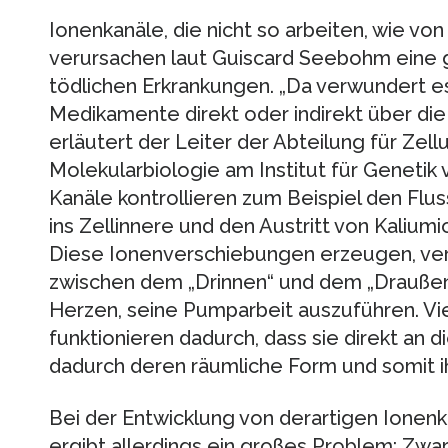
Ionenkanäle, die nicht so arbeiten, wie vo
verursachen laut Guiscard Seebohm eine g
tödlichen Erkrankungen. „Da verwundert es 
Medikamente direkt oder indirekt über die
erläutert der Leiter der Abteilung für Zell
Molekularbiologie am Institut für Genetik
Kanäle kontrollieren zum Beispiel den Flu
ins Zellinnere und den Austritt von Kalium
Diese Ionenverschiebungen erzeugen, vere
zwischen dem „Drinnen“ und dem „Drauße
Herzen, seine Pumparbeit auszuführen. V
funktionieren dadurch, dass sie direkt an
dadurch deren räumliche Form und somit ih
Bei der Entwicklung von derartigen Ione
ergibt allerdings ein großes Problem: Zwar 