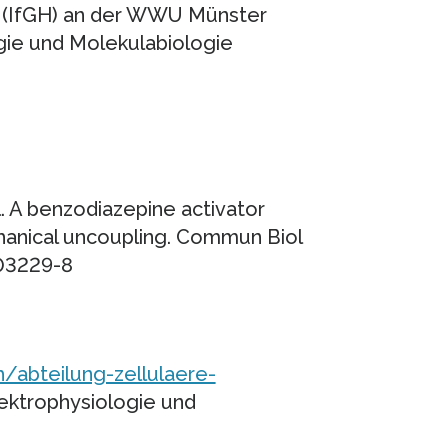
n (IfGH) an der WWU Münster
ogie und Molekulabiologie
al. A benzodiazepine activator
hanical uncoupling. Commun Biol
-03229-8
/abteilung-zellulaere-
lektrophysiologie und