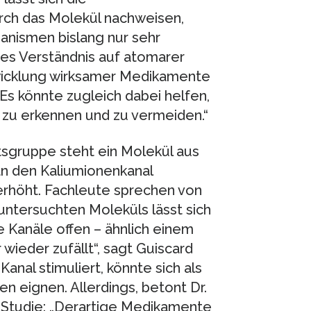
rch das Molekül nachweisen,
anismen bislang nur sehr
rtes Verständnis auf atomarer
twicklung wirksamer Medikamente
s könnte zugleich dabei helfen,
zu erkennen und zu vermeiden.“
sgruppe steht ein Molekül aus
an den Kaliumionenkanal
erhöht. Fachleute sprechen von
untersuchten Moleküls lässt sich
e Kanäle offen – ähnlich einem
 wieder zufällt“, sagt Guiscard
anal stimuliert, könnte sich als
eignen. Allerdings, betont Dr.
en Studie: „Derartige Medikamente