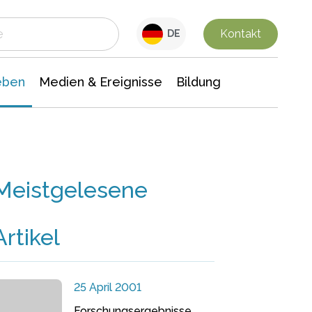
 Leben
Medien & Ereignisse
Interdisziplinäre Forschung
Veranstaltungsnachrichten
n Chemie
Gesellschaftswissenschaften
Kontakt
DE
eben
Medien & Ereignisse
Bildung
Meistgelesene
Artikel
25 April 2001
Forschungsergebnisse