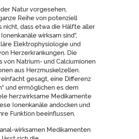
n der Natur vorgesehen,
anze Reihe von potenziell
nicht, dass etwa die Hälfte aller
 Ionenkanäle wirksam sind“,
uläre Elektrophysiologie und
 von Herzerkrankungen. Die
ss von Natrium- und Calciumionen
ionen aus Herzmuskelzellen.
infacht gesagt, eine Differenz
n“ und ermöglichen es dem
iele herzwirksame Medikamente
 diese Ionenkanäle andocken und
re Funktion beeinflussen.
nkanal-wirksamen Medikamenten
lässt sich die