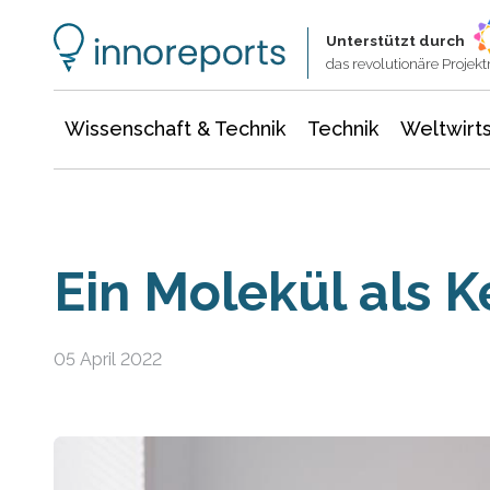
Wissenschaft & Technik
Informationstechnologie
Energie & Elektrotechnik
Unterstützt durch
das revolutionäre Proje
Wissenschaft & Technik
Technik
Weltwirts
Ein Molekül als K
05 April 2022