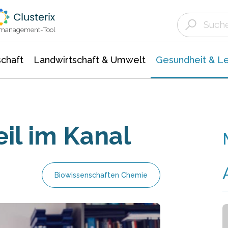
Landwirtschaft & Umwelt
Gesundheit &
Agrar- Forstwissenschaften
Biowissenschafte
Unternehmensmeldungen
Ökologie Umwelt- Naturschutz
ktmanagement-Tool
chaft
Landwirtschaft & Umwelt
Gesundheit & L
eil im Kanal
Biowissenschaften Chemie