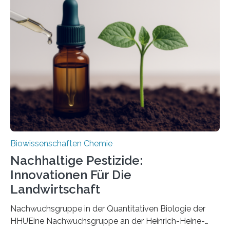
ausgezeichnetem Zustand erhalten. Es konnte als neue
Art einer neuen Gattung beschrieben werden und trägt
nun den Namen Cretosabethes primaevus. Dieser erste
fossile Nachweis einer Stechmückenlarve in Bernstein
stellt gleichzeitig den ersten Fossilfund einer
Mückenlarve aus dem Mesozoikum dar, denn…
Biowissenschaften Chemie
Nachhaltige Pestizide:
Innovationen Für Die
Landwirtschaft
Nachwuchsgruppe in der Quantitativen Biologie der
HHUEine Nachwuchsgruppe an der Heinrich-Heine-