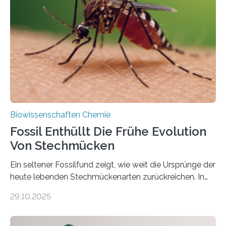
die noch heute in der Natur vorkommt: die
Süßwasseralge Coleochaetophyceae. Einige Arten
dieser Gruppe bilden aus Zellfäden dichte Geflechte
mit scheibenförmiger Gestalt. Was auffällig ist: Die
nächsten…
Biowissenschaften Chemie
Fossil Enthüllt Die Frühe Evolution
Von Stechmücken
Ein seltener Fossilfund zeigt, wie weit die Ursprünge der
heute lebenden Stechmückenarten zurückreichen. In
99 Millionen Jahre altem Bernstein entdeckten LMU-
29.10.2025
Forschende die bisher älteste bekannte Stechmücken-
Larve. Das kreidezeitliche Fossil stammt aus der
Region Kachin in Myanmar und hat sich in