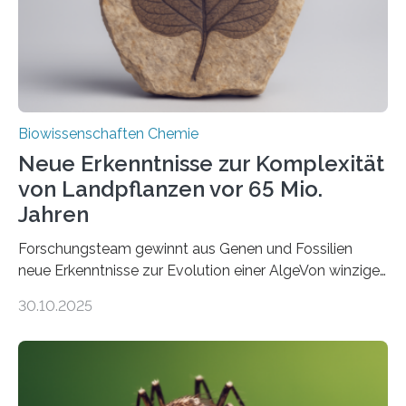
Studie wurde am 28. Oktober 2025 in der
Fachzeitschrift…
Biowissenschaften Chemie
Neue Erkenntnisse zur Komplexität
von Landpflanzen vor 65 Mio.
Jahren
Forschungsteam gewinnt aus Genen und Fossilien
neue Erkenntnisse zur Evolution einer AlgeVon winzigen
Moosen über filigrane Farne bis zu riesigen Bäumen –
30.10.2025
Landpflanzen zählen zu den komplexesten
fotosynthetischen Organismen der Erde. Ihre
Geschichte beginnt jedoch eher unscheinbar: bei
Grünalgen, die vor Hunderten von Millionen Jahren
lebten. Unter den Vorfahren sticht eine Gruppe heraus,