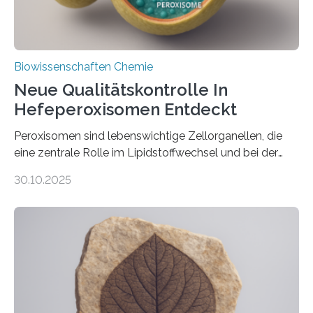
Biowissenschaften Chemie
Neue Qualitätskontrolle In
Hefeperoxisomen Entdeckt
Peroxisomen sind lebenswichtige Zellorganellen, die
eine zentrale Rolle im Lipidstoffwechsel und bei der
Entgiftung von Zellen spielen. Damit sie ihre Aufgaben
30.10.2025
erfüllen können, müssen zahlreiche Enzyme präzise in
ihr Inneres transportiert werden. Ein Forschungsteam
der Ruhr-Universität Bochum um Prof. Dr. Ralf Erdmann
und Dr. Ismaila Francis Yusuf hat nun einen bislang
unbekannten Qualitätskontrollmechanismus des
peroxisomalen Proteintransports in der Bäckerhefe
Saccharomyces cerevisiae entdeckt, der für die
Funktionsfähigkeit der Organellen entscheidend ist. Die