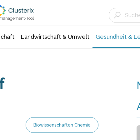
Landwirtschaft & Umwelt
Gesundheit &
Agrar- Forstwissenschaften
Biowissenschafte
Unternehmensmeldungen
Ökologie Umwelt- Naturschutz
ktmanagement-Tool
chaft
Landwirtschaft & Umwelt
Gesundheit & L
f
Biowissenschaften Chemie