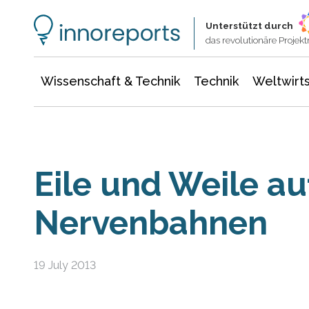
Wissenschaft & Technik
Informationstechnologie
Energie & Elektrotechnik
Unterstützt durch
das revolutionäre Proje
Wissenschaft & Technik
Technik
Weltwirts
Eile und Weile au
Nervenbahnen
19 July 2013