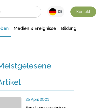
 Leben
Medien & Ereignisse
Interdisziplinäre Forschung
Veranstaltungsnachrichten
n Chemie
Gesellschaftswissenschaften
Kontakt
DE
eben
Medien & Ereignisse
Bildung
Meistgelesene
Artikel
25 April 2001
Forschungsergebnisse