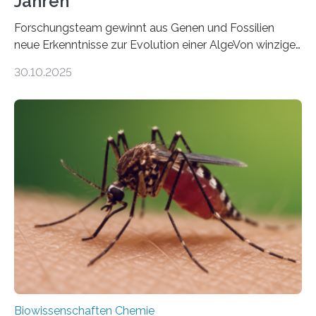
Jahren
Forschungsteam gewinnt aus Genen und Fossilien
neue Erkenntnisse zur Evolution einer AlgeVon winzigen
Moosen über filigrane Farne bis zu riesigen Bäumen –
30.10.2025
Landpflanzen zählen zu den komplexesten
fotosynthetischen Organismen der Erde. Ihre
Geschichte beginnt jedoch eher unscheinbar: bei
Grünalgen, die vor Hunderten von Millionen Jahren
lebten. Unter den Vorfahren sticht eine Gruppe heraus,
die noch heute in der Natur vorkommt: die
Süßwasseralge Coleochaetophyceae. Einige Arten
dieser Gruppe bilden aus Zellfäden dichte Geflechte
mit scheibenförmiger Gestalt. Was auffällig ist: Die
nächsten…
Biowissenschaften Chemie