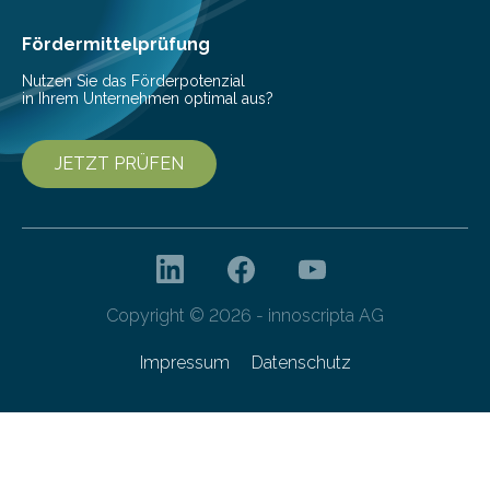
Ernährung zu sichern. Ohne sie besteht die weltweite
Gefahr erheblicher…
Fördermittelprüfung
Nutzen Sie das Förderpotenzial
in Ihrem Unternehmen optimal aus?
JETZT PRÜFEN
Copyright © 2026 - innoscripta AG
Impressum
Datenschutz