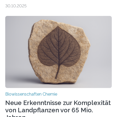
Entgiftung von Zellen spielen. Damit sie ihre Aufgaben
30.10.2025
erfüllen können, müssen zahlreiche Enzyme präzise in
ihr Inneres transportiert werden. Ein Forschungsteam
der Ruhr-Universität Bochum um Prof. Dr. Ralf Erdmann
und Dr. Ismaila Francis Yusuf hat nun einen bislang
unbekannten Qualitätskontrollmechanismus des
peroxisomalen Proteintransports in der Bäckerhefe
Saccharomyces cerevisiae entdeckt, der für die
Funktionsfähigkeit der Organellen entscheidend ist. Die
Studie wurde am 28. Oktober 2025 in der
Fachzeitschrift…
Biowissenschaften Chemie
Neue Erkenntnisse zur Komplexität
von Landpflanzen vor 65 Mio.