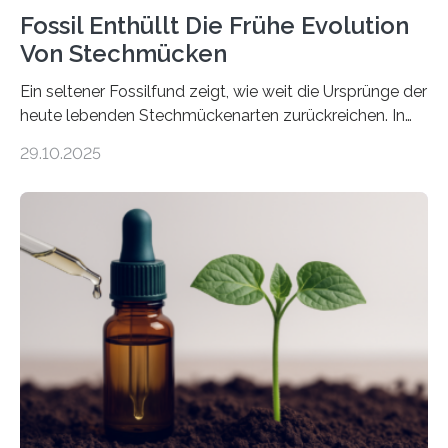
Fossil Enthüllt Die Frühe Evolution
Von Stechmücken
Ein seltener Fossilfund zeigt, wie weit die Ursprünge der
heute lebenden Stechmückenarten zurückreichen. In
99 Millionen Jahre altem Bernstein entdeckten LMU-
29.10.2025
Forschende die bisher älteste bekannte Stechmücken-
Larve. Das kreidezeitliche Fossil stammt aus der
Region Kachin in Myanmar und hat sich in
ausgezeichnetem Zustand erhalten. Es konnte als neue
Art einer neuen Gattung beschrieben werden und trägt
nun den Namen Cretosabethes primaevus. Dieser erste
fossile Nachweis einer Stechmückenlarve in Bernstein
stellt gleichzeitig den ersten Fossilfund einer
Mückenlarve aus dem Mesozoikum dar, denn…